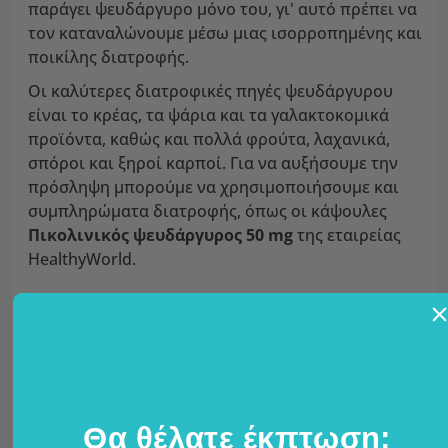
παράγει ψευδάργυρο μόνο του, γι' αυτό πρέπει να
τον καταναλώνουμε μέσω μιας ισορροπημένης και
ποικίλης διατροφής.
Οι καλύτερες διατροφικές πηγές ψευδάργυρου
είναι το κρέας, τα ψάρια και τα γαλακτοκομικά
προϊόντα, καθώς και πολλά φρούτα, λαχανικά,
σπόροι και ξηροί καρποί. Για να αυξήσουμε την
πρόσληψη μπορούμε να χρησιμοποιήσουμε και
συμπληρώματα διατροφής, όπως οι κάψουλες
Πικολινικός ψευδάργυρος 50 mg
της εταιρείας
HealthyWorld.
Κάψουλες με ψευδάργυρο για ενίσχυση
της αντοχής, την ομορφιά, τη
γονιμότητα και πολλά άλλα!
Θα θέλατε έκπτωση;