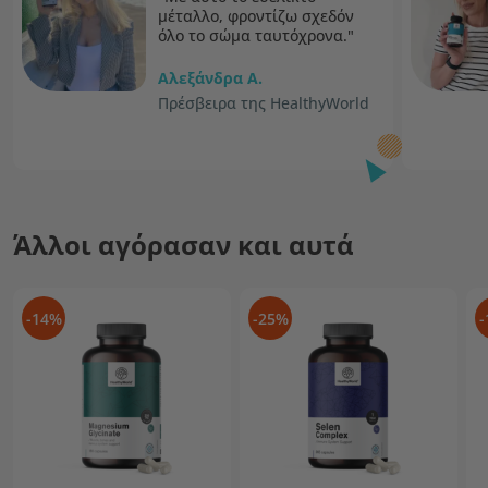
μέταλλο, φροντίζω σχεδόν
όλο το σώμα ταυτόχρονα."
Αλεξάνδρα Α.
Πρέσβειρα της HealthyWorld
Άλλοι αγόρασαν και αυτά
-14%
-25%
-