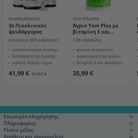
HealthyWorld®
Zein Pharma
3x Πικολινικός
Άγριο Yam Plus με
ψευδάργυρος
βιταμίνη Ε και
ψευδάργυρο
συνολικά 360 κάψουλες
120 κάψουλες
ανοσοποιητικό σύστημα, κυτταρική προστασία
φυσική διοσγενίνη
διατήρηση της όρασης
ανακούφιση της εμμηνόπαυσης
μαλλιά, δέρμα, νύχια
βιταμίνη Ε και ψευδάργυρος
41,99 €
35,99 €
59,97 €
Επωνυμία επιχείρησης
Πληροφορίες
Γίνετε μέλος
Βοήθεια και παραγγελίες