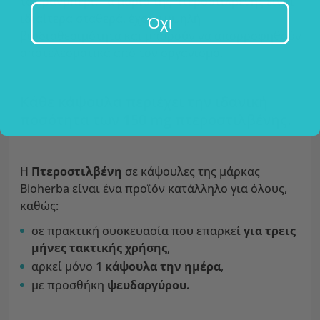
τα κράνμπερι. Τα μόρια της πτεροστιλβένης είναι
ιδιαίτερα σταθερά, έχουν υψηλή
Όχι
βιοδιαθεσιμότητα και μπορούν να απορροφηθούν
αποτελεσματικά από τον οργανισμό.
Κάθε κάψουλα περιέχει την ιδανική
ποσότητα των 150 mg πτεροστιλβένης.
Η
Πτεροστιλβένη
σε κάψουλες της μάρκας
Bioherba είναι ένα προϊόν κατάλληλο για όλους,
καθώς:
σε πρακτική συσκευασία που επαρκεί
για τρεις
μήνες τακτικής χρήσης
,
αρκεί μόνο
1 κάψουλα την ημέρα
,
με προσθήκη
ψευδαργύρου.