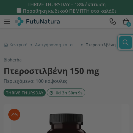
THRIVE THURSDAY – 18% έκπτωση
Προσθήκη κωδικού
ΠΕΜΠΤΗ
στο καλάθι
0
Κεντρική
Αντιγήρανση και αντιοξειδωτικά
Πτεροστιλβένη 150 mg
Bioherba
Πτεροστιλβένη 150 mg
Περιεχόμενο: 100 κάψουλες
THRIVE THURSDAY
0d 3h 50m 8s
-9%