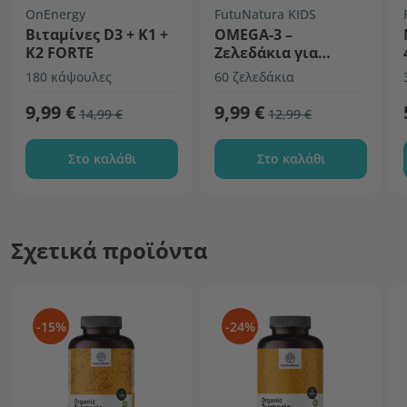
OnEnergy
FutuNatura KIDS
Βιταμίνες D3 + K1 +
OMEGA-3 –
K2 FORTE
Ζελεδάκια για
παιδιά
180 κάψουλες
60 ζελεδάκια
9,99 €
9,99 €
14,99 €
12,99 €
Στο καλάθι
Στο καλάθι
Σχετικά προϊόντα
-15%
-24%