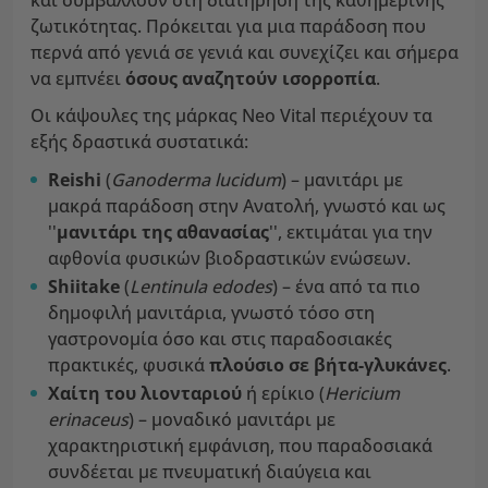
και συμβάλλουν στη διατήρηση της καθημερινής
ζωτικότητας. Πρόκειται για μια παράδοση που
περνά από γενιά σε γενιά και συνεχίζει και σήμερα
να εμπνέει
όσους αναζητούν ισορροπία
.
Οι κάψουλες της μάρκας Neo Vital περιέχουν τα
εξής δραστικά συστατικά:
Reishi
(
Ganoderma lucidum
) – μανιτάρι με
μακρά παράδοση στην Ανατολή, γνωστό και ως
''
μανιτάρι της αθανασίας
'', εκτιμάται για την
αφθονία φυσικών βιοδραστικών ενώσεων.
Shiitake
(
Lentinula edodes
) – ένα από τα πιο
δημοφιλή μανιτάρια, γνωστό τόσο στη
γαστρονομία όσο και στις παραδοσιακές
πρακτικές, φυσικά
πλούσιο σε βήτα-γλυκάνες
.
Χαίτη του λιονταριού
ή ερίκιο (
Hericium
erinaceus
) – μοναδικό μανιτάρι με
χαρακτηριστική εμφάνιση, που παραδοσιακά
συνδέεται με πνευματική διαύγεια και