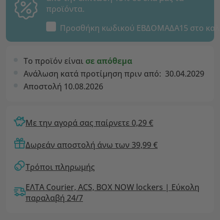
προϊόντα.
Προσθήκη κωδικού
ΕΒΔΟΜΑΔΑ15
στο καλ
Το προϊόν είναι
σε απόθεμα
Ανάλωση κατά προτίμηση πριν από:
30.04.2029
Αποστολή 10.08.2026
Με την αγορά σας παίρνετε 0,29 €
Δωρεάν αποστολή άνω των 39,99 €
Τρόποι πληρωμής
ΕΛΤΑ Courier, ACS, BOX NOW lockers | Εύκολη
παραλαβή 24/7