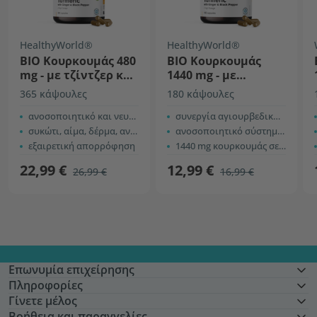
HealthyWorld®
HealthyWorld®
ΒΙΟ Κουρκουμάς 480
BIO Κουρκουμάς
mg - με τζίντζερ και
1440 mg - με
μαύρο πιπέρι
τζίντζερ και μαύρο
365 κάψουλες
180 κάψουλες
πιπέρι
ανοσοποιητικό και νευρικό σύστημα
συνεργία αγιουρβεδικών συστατικών
συκώτι, αίμα, δέρμα, αναπνευστικό
ανοσοποιητικό σύστημα, αναπνευστικό σύστημα, κυκλοφορικό σύστημα
εξαιρετική απορρόφηση
1440 mg κουρκουμάς σε 2 κάψουλες
22,99 €
12,99 €
26,99 €
16,99 €
Επωνυμία επιχείρησης
Πληροφορίες
Γίνετε μέλος
Βοήθεια και παραγγελίες