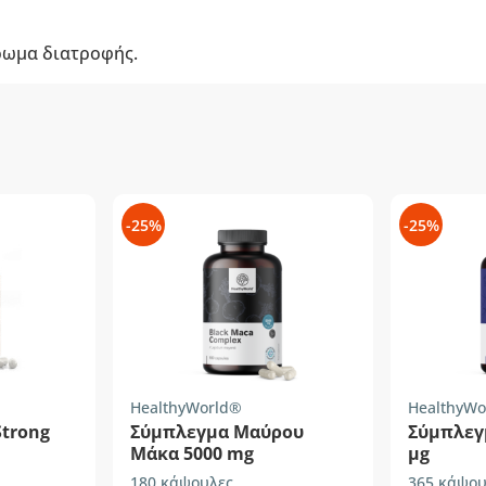
ρωμα διατροφής.
-25%
-25%
HealthyWorld®
HealthyWo
Strong
Σύμπλεγμα Μαύρου
Σύμπλεγ
Μάκα 5000 mg
µg
180 κάψουλες
365 κάψου