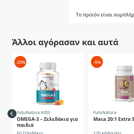
Το προϊόν είναι συμπλή
Άλλοι αγόρασαν και αυτά
-23%
-5%
FutuNatura KIDS
FutuNatura
OMEGA-3 – Ζελεδάκια για
Maca 20:1 Extra 
παιδιά
60 ζελεδάκια
120 κάψουλες