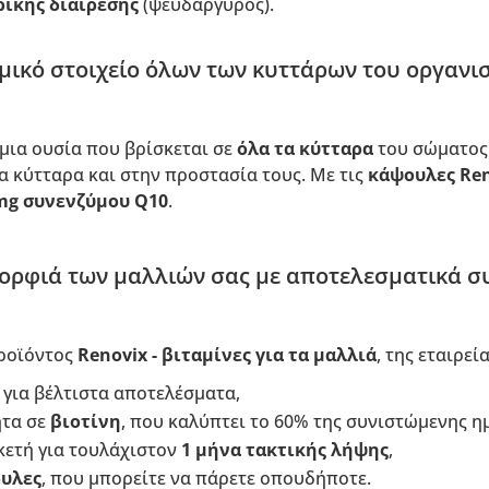
ρικής διαίρεσης
(ψευδάργυρος).
μικό στοιχείο όλων των κυττάρων του οργανι
 μια ουσία που βρίσκεται σε
όλα τα κύτταρα
του σώματος.
α κύτταρα και στην προστασία τους. Με τις
κάψουλες Re
mg συνενζύμου Q10
.
ορφιά των μαλλιών σας με αποτελεσματικά σ
ροϊόντος
Renovix - βιταμίνες για τα μαλλιά
, της εταιρεί
για βέλτιστα αποτελέσματα,
ητα σε
βιοτίνη
, που καλύπτει το 60% της συνιστώμενης 
κετή για τουλάχιστον
1 μήνα τακτικής λήψης
,
υλες
, που μπορείτε να πάρετε οπουδήποτε.