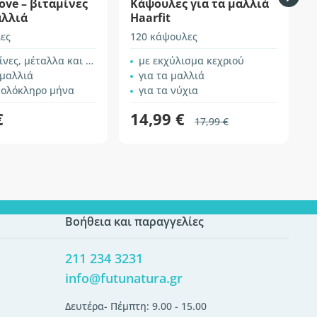
ove – βιταμίνες
Κάψουλες για τα μαλλιά
αλλιά
Haarfit
ες
120 κάψουλες
σ
μέταλλα και φυτικά εκχυλίσματα
με εκχύλισμα κεχριού
 μαλλιά
για τα μαλλιά
 ολόκληρο μήνα
για τα νύχια
€
14,99 €
17,99 €
Βοήθεια και παραγγελίες
211 234 3231
info@futunatura.gr
Δευτέρα- Πέμπτη: 9.00 - 15.00