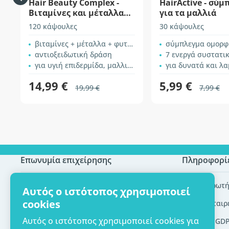
Hair Beauty Complex -
HairActive - σύ
Βιταμίνες και μέταλλα
για τα μαλλιά
για τα μαλλιά
120 κάψουλες
30 κάψουλες
βιταμίνες + μέταλλα + φυτικά εκχυλίσματα
σύμπλεγμα ομορφ
αντιοξειδωτική δράση
7 ενεργά συστατι
για υγιή επιδερμίδα, μαλλιά και νύχια
για δυνατά και λαμπε
14,99 €
5,99 €
19,99 €
7,99 €
Επωνυμία επιχείρησης
Πληροφορί
Πιστοποίηση ECO
Συχνές ερωτή
Αυτός ο ιστότοπος χρησιμοποιεί
cookies
Επικοινωνία
Brands/εταιρ
Αυτός ο ιστότοπος χρησιμοποιεί cookies για
Σχετικά με εμάς
Εργαλεία GD