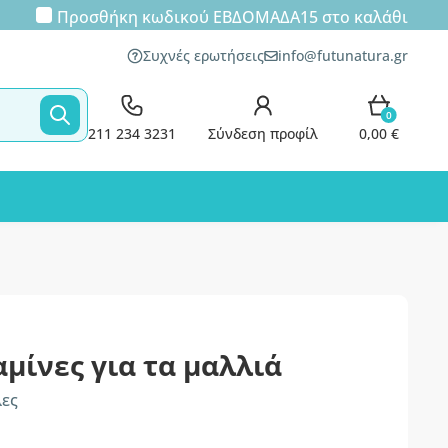
Προσθήκη κωδικού
ΕΒΔΟΜΑΔΑ15
στο καλάθι
Συχνές ερωτήσεις
info@futunatura.gr
0
211 234 3231
Σύνδεση προφίλ
0,00 €
αμίνες για τα μαλλιά
λες