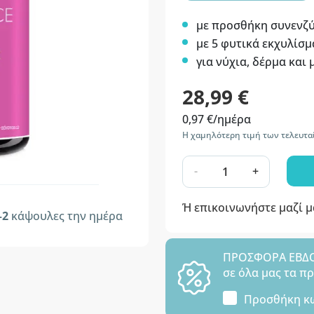
με προσθήκη συνενζ
με 5 φυτικά εκχυλίσμ
για νύχια, δέρμα και 
28,99 €
0,97 €/ημέρα
Η χαμηλότερη τιμή των τελευτα
-
+
Ή επικοινωνήστε μαζί 
–2
κάψουλες την ημέρα
ΠΡΟΣΦΟΡΑ ΕΒΔΟΜ
σε όλα μας τα π
Προσθήκη κ