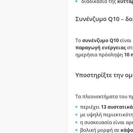
διαδικασία της
κυττα
Συνένζυμο Q10 – δο
Το
συνένζυμο Q10
είναι
παραγωγή ενέργειας
στ
ημερήσια πρόσληψη
10 
Υποστηρίξτε την ομ
Τα πλεονεκτήματα του π
περιέχει
13 συστατικά
με υψηλή περιεκτικότ
η συσκευασία είναι αρ
βολική μορφή σε
κάψο