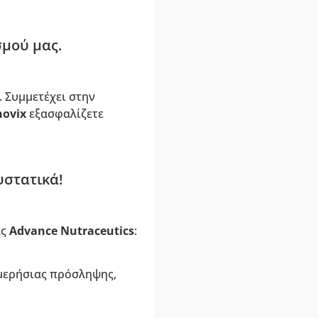
σμού μας.
 Συμμετέχει στην
novix
εξασφαλίζετε
υστατικά!
ας
Advance Nutraceutics
:
ημερήσιας πρόσληψης,