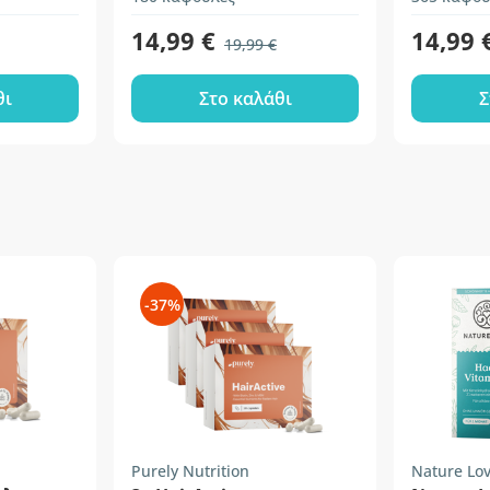
14,99 €
14,99 
19,99 €
θι
Στο καλάθι
Σ
-37%
Purely Nutrition
Nature Lo