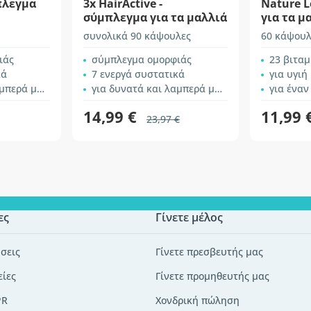
μπλεγμα
3x HairActive -
Nature L
σύμπλεγμα για τα μαλλιά
για τα μ
συνολικά 90 κάψουλες
60 κάψουλ
ιάς
σύμπλεγμα ομορφιάς
23 βιταμίνες, 
κά
7 ενεργά συστατικά
για υγιή
ρά μαλλιά
για δυνατά και λαμπερά μαλλιά
για έναν
14,99 €
11,99 
23,97 €
ες
Γίνετε μέλος
σεις
Γίνετε πρεσβευτής μας
είες
Γίνετε προμηθευτής μας
PR
Χονδρική πώληση