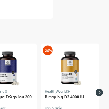
-26%
-
rld®
HealthyWorld®
H
μα Σεληνίου 200
Βιταμίνη D3 4000 IU
λες
400 δισκία
1