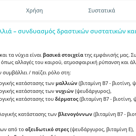
Χρήση
Συστατικά
αλλιά
–
συνδυασμός δραστικών συστατικών και
και τα νύχια είναι
βασικά
στοιχεία
της εμφάνισής μας. Συ
, όπως αλλαγές του καιρού, ατμοσφαιρική ρύπανση και ά
συμβάλλει / παίζει ρόλο στη:
ογικής κατάστασης των
μαλλιών
(βιταμίνη B7 - βιοτίνη, 
ογικής κατάστασης των
νυχιών
(ψευδάργυρος),
ογικής κατάστασης του
δέρματος
(βιταμίνη B7 - βιοτίνη,
λογικής κατάστασης των
βλενογόννων
(βιταμίνη B7 - βιο
ρων από το
οξειδωτικό στρες
(ψευδάργυρος, βιταμίνη Ε),