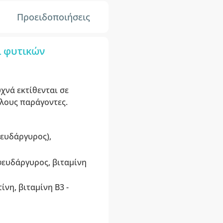
Προειδοποιήσεις
 φυτικών
χνά εκτίθενται σε
λλους παράγοντες.
ψευδάργυρος),
 ψευδάργυρος, βιταμίνη
τίνη, βιταμίνη B3 -