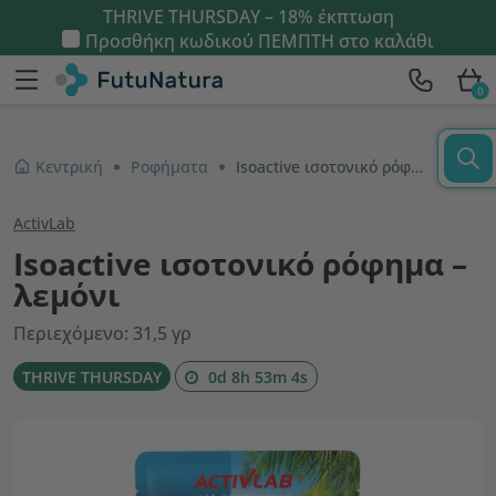
THRIVE THURSDAY – 18% έκπτωση
Προσθήκη κωδικού
ΠΕΜΠΤΗ
στο καλάθι
0
Κεντρική
Ροφήματα
Isoactive ισοτονικό ρόφημα – λεμόνι
ActivLab
Isoactive ισοτονικό ρόφημα –
λεμόνι
Περιεχόμενο: 31,5 γρ
THRIVE THURSDAY
0d 8h 53m 3s