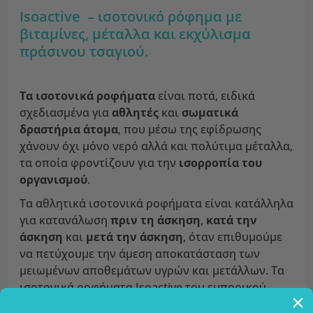
Isoactive – ισοτονικό ρόφημα με
βιταμίνες, μέταλλα και εκχύλισμα
πράσινου τσαγιού.
Τα ισοτονικά ροφήματα
είναι ποτά, ειδικά
σχεδιασμένα για
αθλητές
και
σωματικά
δραστήρια άτομα
, που μέσω της εφίδρωσης
χάνουν όχι μόνο νερό αλλά και πολύτιμα μέταλλα,
τα οποία φροντίζουν για την
ισορροπία του
οργανισμού
.
Τα αθλητικά ισοτονικά ροφήματα είναι κατάλληλα
για κατανάλωση
πριν τη άσκηση
,
κατά την
άσκηση
και
μετά την άσκηση
, όταν επιθυμούμε
να πετύχουμε την άμεση αποκατάσταση των
μειωμένων αποθεμάτων υγρών και μετάλλων. Τα
ισοτονικά ροφήματα Isoactive του εμπορικού
σήματος
ActivLab
αποτελούν επομένως μια