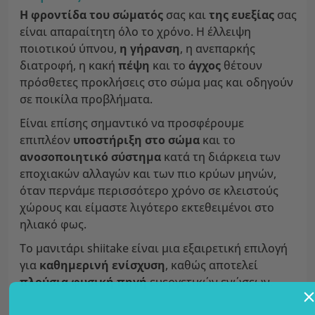
Η φροντίδα του σώματός
σας και
της ευεξίας
σας
είναι απαραίτητη όλο το χρόνο. Η έλλειψη
ποιοτικού ύπνου,
η γήρανση
, η ανεπαρκής
διατροφή, η κακή
πέψη
και το
άγχος
θέτουν
πρόσθετες προκλήσεις στο σώμα μας και οδηγούν
σε ποικίλα προβλήματα.
Είναι επίσης σημαντικό να προσφέρουμε
επιπλέον
υποστήριξη στο σώμα
και το
ανοσοποιητικό σύστημα
κατά τη διάρκεια των
εποχιακών αλλαγών και των πιο κρύων μηνών,
όταν περνάμε περισσότερο χρόνο σε κλειστούς
χώρους και είμαστε λιγότερο εκτεθειμένοι στο
ηλιακό φως.
Το μανιτάρι shiitake είναι μια εξαιρετική επιλογή
για
καθημερινή ενίσχυση
, καθώς αποτελεί
πλούσια φυσική πηγή
ευεργετικών ενώσεων.