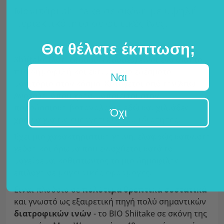
Μανιτάρι shiitake σε σκόνη με υψηλή
περιεκτικότητα σε φυτικές ίνες.
Θα θέλατε έκπτωση;
Shiitake
(λατ.
Lentinula edodes
) είναι ένα από τα
πιο δημοφιλή
και εκτιμημένα εδέσματα
Ναι
μανιτάρια στον κόσμο. Κατάγεται από την Άπω
Ανατολή, όπου χρησιμοποιείται στην
παραδοσιακή
βοτανολογία
εδώ και χιλιάδες
Όχι
χρόνια για τις
ευεργετικές του ιδιότητες.
Έχει μια χαρακτηριστική γήινη, ελαφρώς καπνιστή
γεύση και άρωμα που ενισχύεται κατά το
μαγείρεμα, καθιστώντας το μια δημοφιλής
επιλογή σε
μαγειρικές εφαρμογές.
Είναι πλούσιο σε
πολύτιμα θρεπτικά συστατικά
και γνωστό ως εξαιρετική πηγή πολύ σημαντικών
διατροφικών ινών
- το BIO Shiitake σε σκόνη της