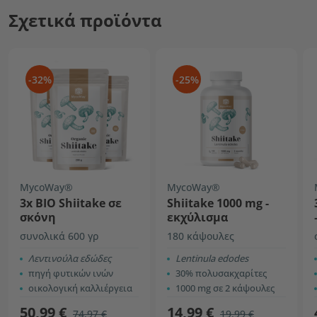
Σχετικά προϊόντα
-32%
-25%
MycoWay®
MycoWay®
3x BIO Shiitake σε
Shiitake 1000 mg -
σκόνη
εκχύλισμα
συνολικά 600 γρ
180 κάψουλες
Λεντινούλα εδώδες
Lentinula edodes
πηγή φυτικών ινών
30% πολυσακχαρίτες
οικολογική καλλιέργεια
1000 mg σε 2 κάψουλες
50,99 €
14,99 €
74,97 €
19,99 €