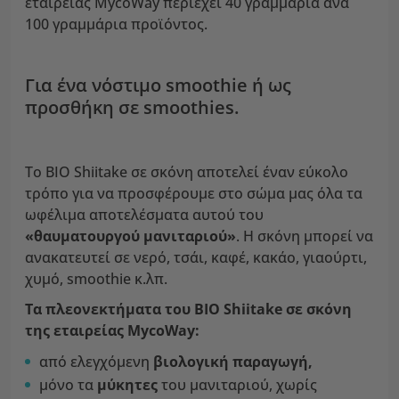
εταιρείας MycoWay περιέχει 40 γραμμάρια ανά
100 γραμμάρια προϊόντος.
Για ένα νόστιμο smoothie ή ως
προσθήκη σε smoothies.
Το BIO Shiitake σε σκόνη αποτελεί έναν εύκολο
τρόπο για να προσφέρουμε στο σώμα μας όλα τα
ωφέλιμα αποτελέσματα αυτού του
«θαυματουργού μανιταριού»
. Η σκόνη μπορεί να
ανακατευτεί σε νερό, τσάι, καφέ, κακάο, γιαούρτι,
χυμό, smoothie κ.λπ.
Τα πλεονεκτήματα του BIO Shiitake σε σκόνη
της εταιρείας MycoWay:
από ελεγχόμενη
βιολογική παραγωγή,
μόνο τα
μύκητες
του μανιταριού, χωρίς