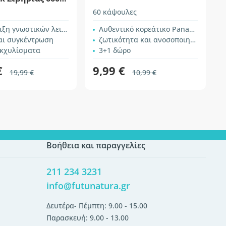
60 κάψουλες
1
 γνωστικών λειτουργιών
Αυθεντικό κορεάτικο Panax ginseng
αι συγκέντρωση
ζωτικότητα και ανοσοποιητικό σύστημα
εκχυλίσματα
3+1 δώρο
€
9,99 €
19,99 €
10,99 €
Βοήθεια και παραγγελίες
211 234 3231
info@futunatura.gr
Δευτέρα- Πέμπτη: 9.00 - 15.00
Παρασκευή: 9.00 - 13.00