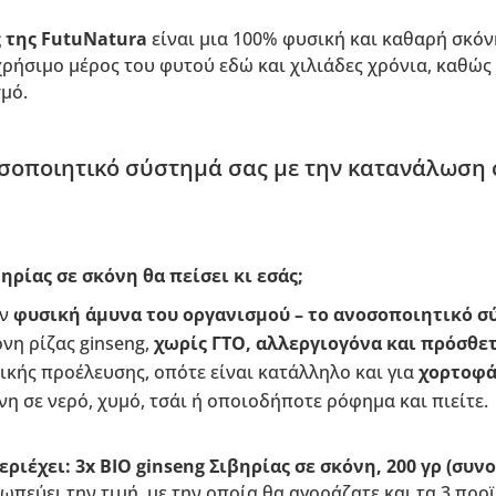
ς της FutuNatura
είναι μια 100% φυσική και καθαρή σκό
χρήσιμο μέρος του φυτού εδώ και χιλιάδες χρόνια, καθώς 
μό.
σοποιητικό σύστημά σας με την κατανάλωση 
βηρίας σε σκόνη θα πείσει κι εσάς;
ην
φυσική άμυνα του οργανισμού – το ανοσοποιητικό σ
νη ρίζας ginseng,
χωρίς ΓΤΟ, αλλεργιογόνα και πρόσθε
ωικής προέλευσης, οπότε είναι κατάλληλο και για
χορτοφ
νη σε νερό, χυμό, τσάι ή οποιοδήποτε ρόφημα και πιείτε.
ριέχει: 3x ΒΙΟ ginseng Σιβηρίας σε σκόνη, 200 γρ (συνο
ωπεύει την τιμή, με την οποία θα αγοράζατε και τα 3 πρ