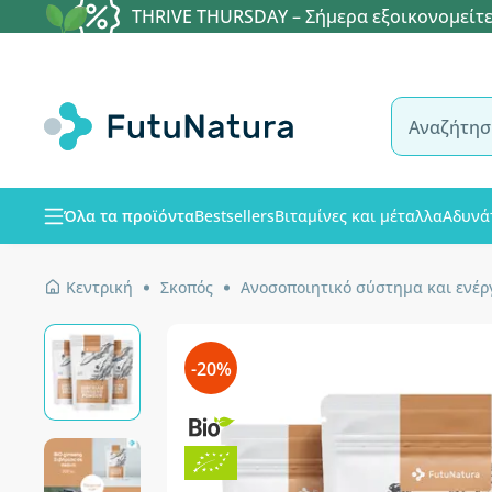
THRIVE THURSDAY – Σήμερα εξοικονομείτε
Όλα τα προϊόντα
Bestsellers
Βιταμίνες και μέταλλα
Αδυνά
Κεντρική
Σκοπός
Ανοσοποιητικό σύστημα και ενέρ
-20%