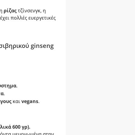
νη
ρίζας
τζίνσενγκ, η
έχει πολλές ευεργετικές
σιβηρικού ginseng
ύστημα
.
τα
.
άγους
και
vegans
.
λικά 600 γρ).
οϊόντα μεμονωμένα στην