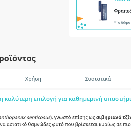
Φραπεδ
*Το δώρο 
ροϊόντος
Χρήση
Συστατικά
 η καλύτερη επιλογή για καθημερινή υποστήρ
anthopanax senticosus
), γνωστό επίσης ως
σιβηριανό
τζί
 ένα ασιατικό θαμνώδες φυτό που βρίσκεται κυρίως σε πιο