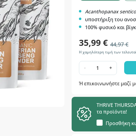
Acanthopanax sentic
υποστήριξη του ανο
100% φυσικό και βίγ
35,99 €
44,97 €
Η χαμηλότερη τιμή των τελευτα
-
+
Ή επικοινωνήστε μαζί 
THRIVE THURSDAY
τα προϊόντα!
Προσθήκη κ