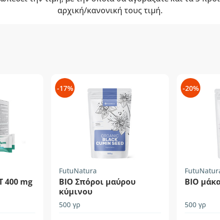
αρχική/κανονική τους τιμή.
-17%
-20%
FutuNatura
FutuNatur
T 400 mg
BIO Σπόροι μαύρου
BIO μάκα
κύμινου
500 γρ
500 γρ