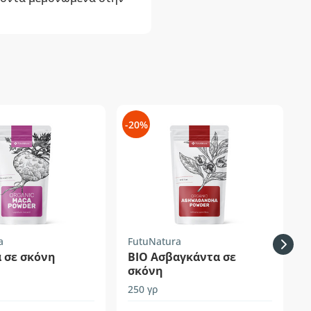
-20%
-
a
FutuNatura
F
 σε σκόνη
BIO Ασβαγκάντα σε
σκόνη
250 γρ
2