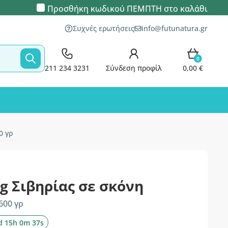
Προσθήκη κωδικού
ΠΕΜΠΤΗ
στο καλάθι
Συχνές ερωτήσεις
info@futunatura.gr
0
211 234 3231
Σύνδεση προφίλ
0,00 €
0 γρ
ng Σιβηρίας σε σκόνη
600 γρ
d 15h 0m 36s