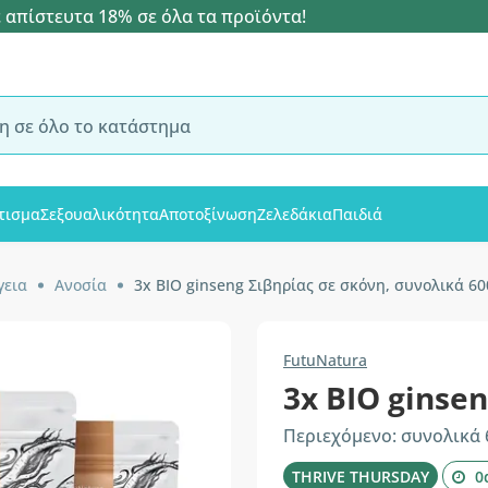
 απίστευτα 18% σε όλα τα προϊόντα!
τισμα
Σεξουαλικότητα
Αποτοξίνωση
Ζελεδάκια
Παιδιά
γεια
Ανοσία
3x ΒΙΟ ginseng Σιβηρίας σε σκόνη, συνολικά 60
FutuNatura
3x ΒΙΟ ginse
Περιεχόμενο: συνολικά 
THRIVE THURSDAY
0