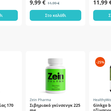
9,99 €
11,99 
11,99 €
θι
Στο καλάθι
Σ
-25%
Zein Pharma
HealthyWo
ίας 170
Σιβηριακό γκίνσενγκ 225
Ginkgo b
mg
τζίνσενγ