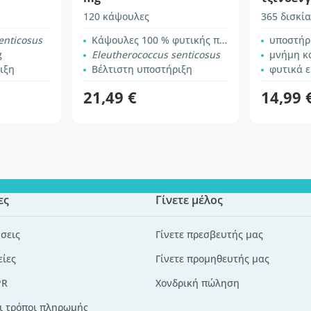
mg
120 κάψουλες
365 δισκία
enticosus
Κάψουλες 100 % φυτικής προέλευσης
υποστήριξη
g
Eleutherococcus senticosus
μνήμη κ
ιξη
Βέλτιστη υποστήριξη
φυτικά 
21,49 €
14,99 
ες
Γίνετε μέλος
σεις
Γίνετε πρεσβευτής μας
είες
Γίνετε προμηθευτής μας
PR
Χονδρική πώληση
ι τρόποι πληρωμής