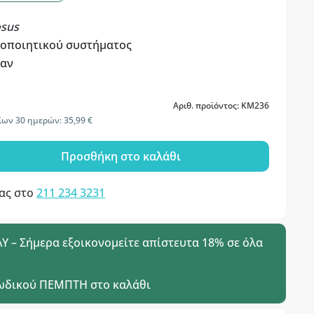
osus
σοποιητικού συστήματος
καν
Αριθ. προϊόντος: KM236
ίων 30 ημερών: 35,99 €
Προσθήκη στο καλάθι
μας στο
211 234 3231
 – Σήμερα εξοικονομείτε απίστευτα 18% σε όλα
ωδικού
ΠΕΜΠΤΗ
στο καλάθι