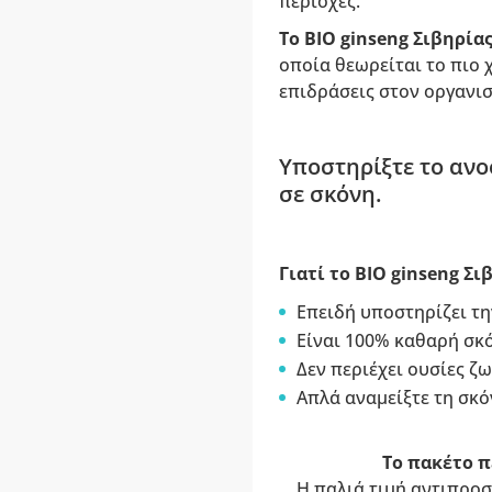
περιοχές.
Το ΒΙΟ ginseng Σιβηρία
οποία θεωρείται το πιο 
επιδράσεις στον οργανισ
Υποστηρίξτε το ανο
σε σκόνη.
Γιατί το ΒΙΟ ginseng Σι
Επειδή υποστηρίζει τ
Είναι 100% καθαρή σκό
Δεν περιέχει ουσίες ζ
Απλά αναμείξτε τη σκό
Το πακέτο πε
Η παλιά τιμή αντιπροσ