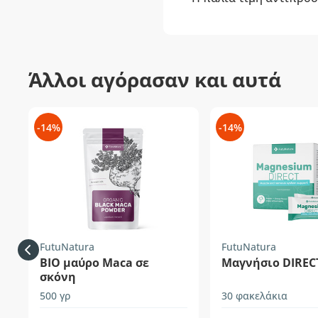
Άλλοι αγόρασαν και αυτά
-14%
-14%
FutuNatura
FutuNatura
BIO μαύρο Maca σε
Μαγνήσιο DIREC
σκόνη
500 γρ
30 φακελάκια