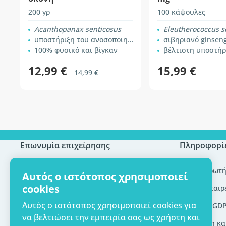
200 γρ
100 κάψουλες
Acanthopanax senticosus
Eleutherococcus s
υποστήριξη του ανοσοποιητικού συστήματος
σιβηριανό ginsen
100% φυσικό και βίγκαν
βέλτιστη υποστήρ
12,99 €
15,99 €
14,99 €
Επωνυμία επιχείρησης
Πληροφορί
Πιστοποίηση ECO
Συχνές ερωτή
Αυτός ο ιστότοπος χρησιμοποιεί
cookies
Επικοινωνία
Brands/εταιρ
Αυτός ο ιστότοπος χρησιμοποιεί cookies για
Σχετικά με εμάς
Εργαλεία GD
να βελτιώσει την εμπειρία σας ως χρήστη και
Παράδοση κα