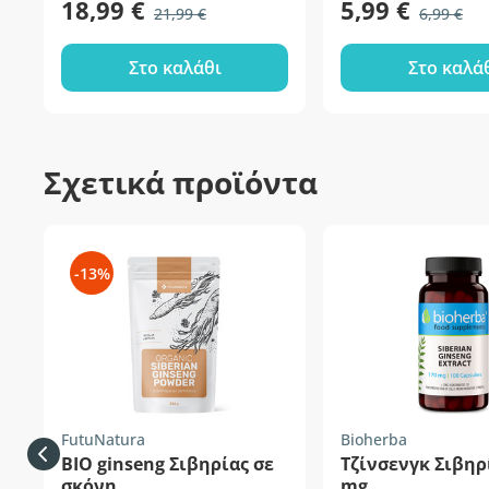
18,99 €
5,99 €
21,99 €
6,99 €
Στο καλάθι
Στο καλά
Σχετικά προϊόντα
-13%
FutuNatura
Bioherba
ΒΙΟ ginseng Σιβηρίας σε
Τζίνσενγκ Σιβηρ
σκόνη
mg