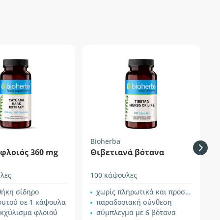
Bioherba
Z
 φλοιός 360 mg
Θιβετιανά βότανα
λες
100 κάψουλες
9
θήκη σίδηρο
χωρίς πληρωτικά και πρόσθετα
φυτού σε 1 κάψουλα
παραδοσιακή σύνθεση
εκχύλισμα φλοιού
σύμπλεγμα με 6 βότανα