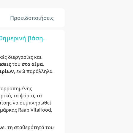
Προειδοποιήσεις
θημερινή βάση.
κές διεργασίες και
σεις
του
στο αίμα
,
ιρίων
, ενώ παράλληλα
ισορροπημένης
ρικά, τα ψάρια, τα
επίσης να συμπληρωθεί
άρκας Raab Vitalfood,
νει τη σταθερότητά του