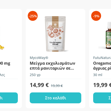
-25%
-9%
MycoWay®
FutuNatur
00 mg
Μείγμα εκχυλισμάτων
Oregamol
επτά μανιταριών σε
άγριας ρ
σκόνη
λες
250 γρ
30 ml
14,99 €
19,99 
19,99 €
θι
Στο καλάθι
Σ