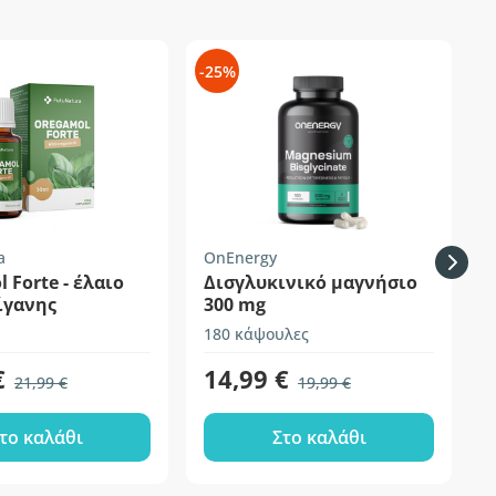
-25%
-
a
OnEnergy
H
 Forte - έλαιο
Δισγλυκινικό μαγνήσιο
P
ίγανης
300 mg
180 κάψουλες
1
€
14,99 €
21,99 €
19,99 €
το καλάθι
Στο καλάθι