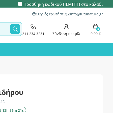
Προσθήκη κωδικού
ΠΕΜΠΤΗ
στο καλάθι
Συχνές ερωτήσεις
info@futunatura.gr
0
211 234 3231
Σύνδεση προφίλ
0,00 €
ιδήρου
λες
d 13h 56m 21s