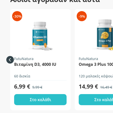
-30%
-9%
FutuNatura
FutuNatura
Βιταμίνη D3, 4000 IU
Omega 3 Plus 10
60 δισκία
120 μαλακές κάψου
6,99 €
14,99 €
9,99 €
16,49 €
Στο καλάθι
Στο καλά