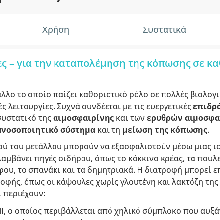
Χρήση
Συστατικά
ς – για την καταπολέμηση της κόπωσης σε κα
αλλο το οποίο παίζει καθοριστικό ρόλο σε πολλές βιολογι
ς λειτουργίες. Συχνά συνδέεται με τις ευεργετικές
επιδρά
συστατικό της
αιμοσφαιρίνης
και των
ερυθρών αιμοσφα
ανοσοποιητικό σύστημα
και τη
μείωση της κόπωσης
.
ού του μετάλλου μπορούν να εξασφαλιστούν μέσω μιας 
αμβάνει πηγές σιδήρου, όπως το κόκκινο κρέας, τα πουλε
όφου, το σπανάκι και τα δημητριακά. Η διατροφή μπορεί 
ής, όπως οι κάψουλες χωρίς γλουτένη και λακτόζη της μ
 περιέχουν:
Ι
, ο οποίος περιβάλλεται από χηλικό σύμπλοκο που αυξά