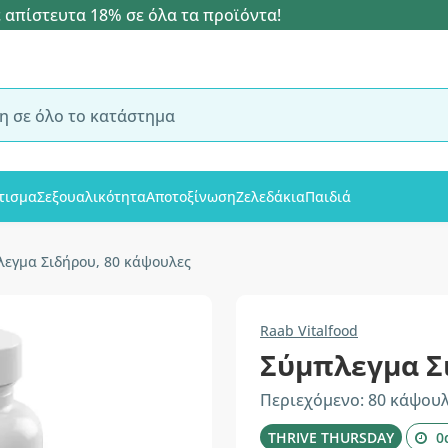
 απίστευτα 18% σε όλα τα προϊόντα!
τισμα
Σεξουαλικότητα
Αποτοξίνωση
Ζελεδάκια
Παιδιά
λεγμα Σιδήρου, 80 κάψουλες
Raab Vitalfood
Σύμπλεγμα Σ
Περιεχόμενο: 80 κάψου
THRIVE THURSDAY
0