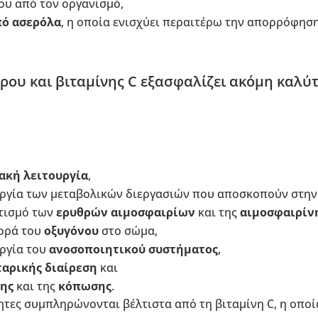
του από τον οργανισμό,
πό ασερόλα
, η οποία ενισχύει περαιτέρω την απορρόφησ
ρου και βιταμίνης C εξασφαλίζει ακόμη καλ
:
ακή λειτουργία
,
υργία των μεταβολικών διεργασιών που αποσκοπούν στη
τισμό των
ερυθρών αιμοσφαιρίων
και της
αιμοσφαιρίν
ορά του
οξυγόνου
στο σώμα,
υργία του
ανοσοποιητικού συστήματος
,
ταρικής διαίρεση
και
ης
και της
κόπωσης
.
τητες συμπληρώνονται βέλτιστα από τη βιταμίνη C, η οποί