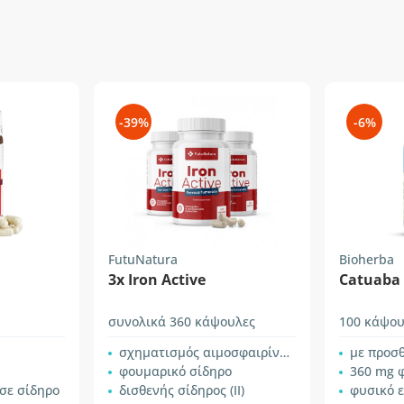
-39%
-6%
FutuNatura
Bioherba
3x Iron Active
Catuaba
συνολικά 360 κάψουλες
100 κάψου
σχηματισμός αιμοσφαιρίνης για ενήλικες
με προσ
φουμαρικό σίδηρο
360 mg 
σε σίδηρο
δισθενής σίδηρος (II)
φυσικό 