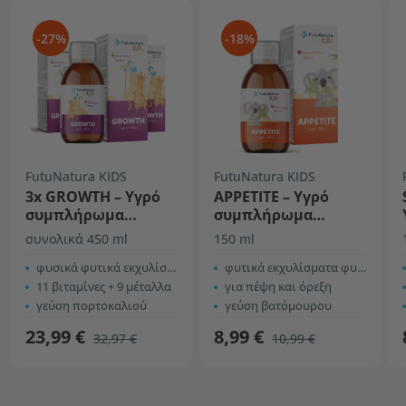
-27%
-18%
FutuNatura KIDS
FutuNatura KIDS
3x GROWTH – Υγρό
APPETITE – Υγρό
συμπλήρωμα
συμπλήρωμα
διατροφής για
διατροφής για
συνολικά 450 ml
150 ml
παιδιά στην
παιδιά
ανάπτυξη
φυσικά φυτικά εκχυλίσματα
φυτικά εκχυλίσματα φυτών
11 βιταμίνες + 9 μέταλλα
για πέψη και όρεξη
γεύση πορτοκαλιού
γεύση βατόμουρου
23,99 €
8,99 €
32,97 €
10,99 €