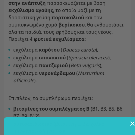
στην ανάπτυξη
παρασκευάζεται με βάση
εκχύλισμα
αγαύης
, το οποίο μαζί με τη
δροσιστική γεύση
πορτοκαλιού
και τον
συμπυκνωμένο χυμό
βερίκοκου
, θα ενθουσιάσει
όλα τα παιδιά, τους εφήβους και τους νέους.
Περιέχει
4
φυτικά εκχυλίσματα:
εκχύλισμα
καρότου
(
Daucus carota
),
εκχύλισμα
σπανακιού
(
Spinacia oleracea
),
εκχύλισμα
παντζαριού
(
Beta vulgaris
),
εκχύλισμα
νεροκάρδαμου
(
Nasturtium
officinale
).
Επιπλέον, το συμπλήρωμα περιέχει:
βιταμίνες του συμπλέγματος Β
(B1, B3, B5, B6,
B7, B9, B12),
αντιοξειδωτικά
(βιταμίνη E, B2, χαλκό,
μαγγάνιο, σελήνιο) και