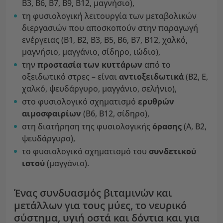
B3, B6, B7, B9, B12, μαγνήσιο),
τη φυσιολογική λειτουργία των μεταβολικών
διεργασιών που αποσκοπούν στην παραγωγή
ενέργειας (B1, B2, B3, B5, B6, B7, B12, χαλκό,
μαγνήσιο, μαγγάνιο, σίδηρο, ιώδιο),
την
προστασία των κυττάρων
από το
οξειδωτικό στρες – είναι
αντιοξειδωτικά
(B2, E,
χαλκό, ψευδάργυρο, μαγγάνιο, σελήνιο),
στο φυσιολογικό σχηματισμό
ερυθρών
αιμοσφαιρίων
(B6, B12, σίδηρο),
στη διατήρηση της φυσιολογικής
όρασης
(A, B2,
ψευδάργυρο),
το φυσιολογικό σχηματισμό του
συνδετικού
ιστού
(μαγγάνιο).
Ένας συνδυασμός βιταμινών και
μετάλλων για τους μύες, το νευρικό
σύστημα, υγιή οστά και δόντια και για