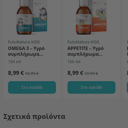
FutuNatura KIDS
FutuNatura KIDS
OMEGA 3 – Υγρό
APPETITE – Υγρό
συμπλήρωμα
συμπλήρωμα
διατροφής για
διατροφής για
150 ml
150 ml
παιδιά
παιδιά
8,99 €
8,99 €
10,99 €
10,99 €
Στο καλάθι
Στο καλάθι
Σχετικά προϊόντα