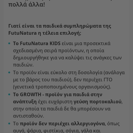
πολλά άλλα!
Γιατί είναι τα παιδικά συμπληρώματα
της
FutuNatura η τέλεια επιλογή;
Το FutuNatura KIDS
είναι μια προσεκτικά
σχεδιασμένη σειρά προϊόντων, η οποία
δημιουργήθηκε για να καλύψει τις ανάγκες των
παιδιών.
Το προϊόν είναι εύκολο στη δοσολογία (ανάλογα
με το βάρος του παιδιού), δεν περιέχει ΓΤΟ
(γενετικά τροποποιημένους οργανισμούς).
Το GROWTH - προϊόν
για παιδιά στην
ανάπτυξη
έχει ευχάριστη
γεύση πορτοκαλιού
,
στην οποία τα παιδιά δε θα μπορέσουν να
αντισταθούν.
Το
προϊόν
δεν περιέχει αλλεργιογόνα
, όπως
αυγά, ψάρια, φιστίκια, σόγια, γάλα και