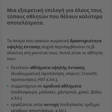
Μια εξαιρετική επιλογή για όλους τους
τύπους αθλητών που θέλουν καλύτερα
αποτελέσματα.
Τα άτομα που ασκούν σωματική
δραστηριότητα
υψηλής έντασης
συχνά περιλαμβάνουν τη β-
αλανίνη στη ρουτίνα τους. Αυτοί είναι οι αθλητές
που:
Εκτελούν
αθλήματα υψηλής έντασης
(διαλειμματική προπόνηση, σπριντ, CrossFit,
προπονήσεις HIIT κ.λπ.),
συμμετέχουν σε
ομαδικά αθλήματα
(ποδόσφαιρο, μπάσκετ, χάντμπολ, χόκεϊ, βόλεϊ
κ.λπ.),
εργάζονται στην
αντοχή
(ποδηλασία, τρέξιμο
μεγάλων αποστάσεων, κ.λπ.),