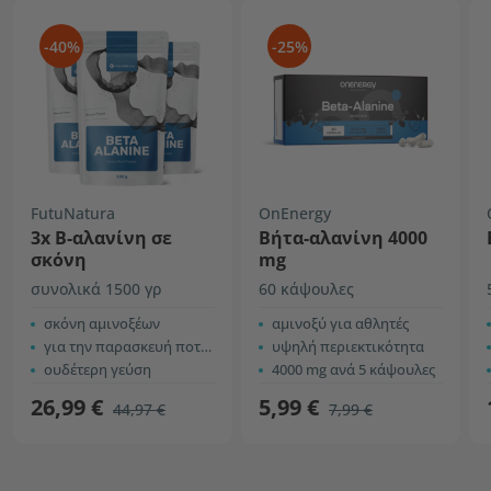
-40%
-25%
FutuNatura
OnEnergy
3x Β-αλανίνη σε
Βήτα-αλανίνη 4000
σκόνη
mg
συνολικά 1500 γρ
60 κάψουλες
σκόνη αμινοξέων
αμινοξύ για αθλητές
για την παρασκευή ποτού
υψηλή περιεκτικότητα
ουδέτερη γεύση
4000 mg ανά 5 κάψουλες
26,99 €
5,99 €
44,97 €
7,99 €