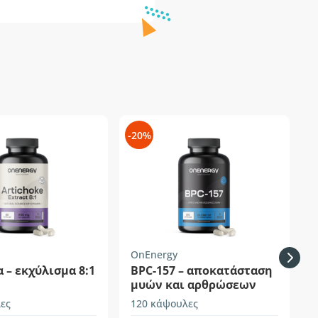
-20%
-
OnEnergy
 – εκχύλισμα 8:1
BPC-157 – αποκατάσταση
μυών και αρθρώσεων
ες
120 κάψουλες
9