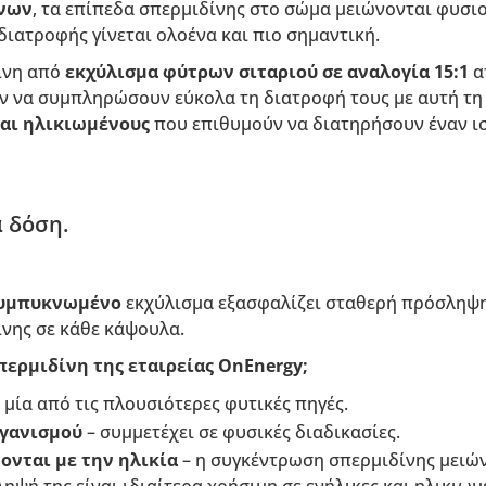
όνων
, τα επίπεδα σπερμιδίνης στο σώμα μειώνονται φυσιολ
ιατροφής γίνεται ολοένα και πιο σημαντική.
ίνη από
εκχύλισμα φύτρων σιταριού σε αναλογία 15:1
α
υν να συμπληρώσουν εύκολα τη διατροφή τους με αυτή τη
και ηλικιωμένους
που επιθυμούν να διατηρήσουν έναν 
 δόση.
συμπυκνωμένο
εκχύλισμα εξασφαλίζει σταθερή πρόσληψ
ίνης σε κάθε κάψουλα.
Σπερμιδίνη της εταιρείας OnEnergy;
 μία από τις πλουσιότερες φυτικές πηγές.
ργανισμού
– συμμετέχει σε φυσικές διαδικασίες.
ονται με την ηλικία
– η συγκέντρωση σπερμιδίνης μειώνετ