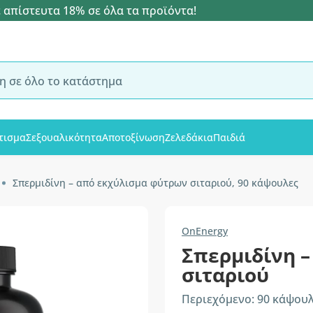
 απίστευτα 18% σε όλα τα προϊόντα!
τισμα
Σεξουαλικότητα
Αποτοξίνωση
Ζελεδάκια
Παιδιά
Σπερμιδίνη – από εκχύλισμα φύτρων σιταριού, 90 κάψουλες
OnEnergy
Σπερμιδίνη 
σιταριού
Περιεχόμενο: 90 κάψου