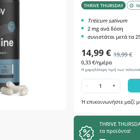
THRIVE THURSDAY
0
Triticum sativum
2 mg ανά δόση
συνιστάται μετά τα 2
14,99 €
19,99 €
0,33 €/ημέρα
Η χαμηλότερη τιμή των τελευτα
-
+
Ή επικοινωνήστε μαζί 
THRIVE THURSDAY
τα προϊόντα!