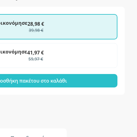
ξοικονόμησε
28,98 €
39,98 €
οικονόμησε
41,97 €
59,97 €
οσθήκη πακέτου στο καλάθι