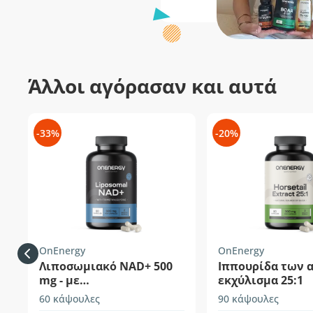
Άλλοι αγόρασαν και αυτά
-33%
-20%
OnEnergy
OnEnergy
Λιποσωμιακό NAD+ 500
Ιππουρίδα των 
mg - με
εκχύλισμα 25:1
τριμεθυλογλυκίνη
60 κάψουλες
90 κάψουλες