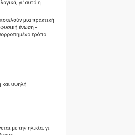
ογικά, γι’ αυτό η
ποτελούν μια πρακτική
 φυσική ένωση –
ισορροπημένο τρόπο
η και υψηλή
αι με την ηλικία, γι'