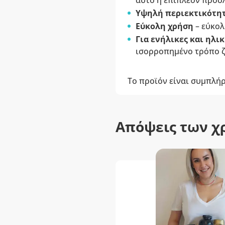
αυτό η επιπλέον πρόσλ
Υψηλή περιεκτικότη
Εύκολη χρήση
– εύκολ
Για ενήλικες και ηλι
ισορροπημένο τρόπο ζω
Το προϊόν είναι συμπλή
Απόψεις των χ