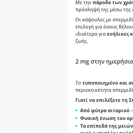
Με την
πάροδο των χρ
πρόσληψή της μέσω της δ
Οι κάψουλες με σπερμιδ
επιλογή για όσους θέλο
ιδιαίτερα για
ενήλικες 
ζωής.
2 mg στην ημερήσια
Το
τυποποιημένο και 
περιεκτικότητα σπερμιδ
Γιατί να επιλέξετε τη 
Από φύτρα σιταριού
–
Φυσική ένωση
του ο
Τα επίπεδά της μειών