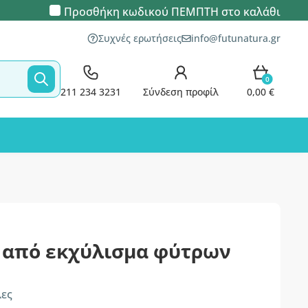
Προσθήκη κωδικού
ΠΕΜΠΤΗ
στο καλάθι
Συχνές ερωτήσεις
info@futunatura.gr
0
211 234 3231
Σύνδεση προφίλ
0,00 €
– από εκχύλισμα φύτρων
λες