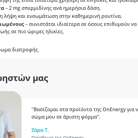
ηψή της είναι ιδιαίτερα χρήσιμη σε ενήλικες και ηλικιωμ
τα
– 2 mg σπερμιδίνης ανά ημερήσια δόση.
η λήψη και ενσωμάτωση στην καθημερινή ρουτίνα.
κιωμένους
– συνιστάται ιδιαίτερα σε όσους επιθυμούν ν
ής σε πιο ώριμες ηλικίες.
ρωμα διατροφής.
ρηστών μας
"Βασίζομαι στα προϊόντα της OnEnergy για 
σώμα μου σε άριστη φόρμα".
Ζάρα Τ.
Πρέσβειρα της OnEnergy