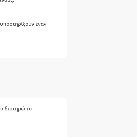
ένους.
α υποστηρίξουν έναν
να διατηρώ το