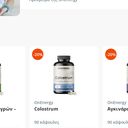
-20%
-20%
OnEnergy
OnEnergy
αγρών –
Colostrum
Αγκινάρα
90 κάψουλες
90 κάψουλ