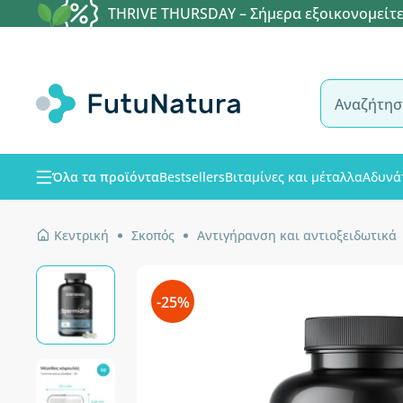
THRIVE THURSDAY – Σήμερα εξοικονομείτε
Όλα τα προϊόντα
Bestsellers
Βιταμίνες και μέταλλα
Αδυνά
Κεντρική
Σκοπός
Αντιγήρανση και αντιοξειδωτικά
-25%