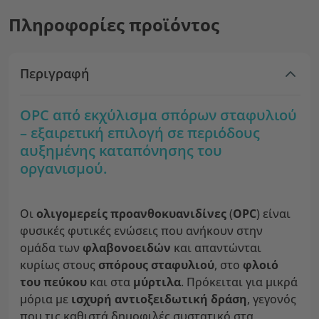
Πληροφορίες προϊόντος
Περιγραφή
OPC από εκχύλισμα σπόρων σταφυλιού
– εξαιρετική επιλογή σε περιόδους
αυξημένης καταπόνησης του
οργανισμού.
Οι
ολιγομερείς προανθοκυανιδίνες
(
OPC
) είναι
φυσικές φυτικές ενώσεις που ανήκουν στην
ομάδα των
φλαβονοειδών
και απαντώνται
κυρίως στους
σπόρους σταφυλιού
, στο
φλοιό
του πεύκου
και στα
μύρτιλα
. Πρόκειται για μικρά
μόρια με
ισχυρή αντιοξειδωτική δράση
, γεγονός
που τις καθιστά δημοφιλές συστατικό στα