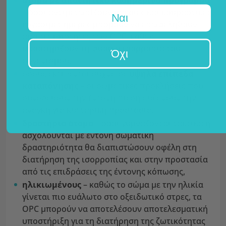
άτομα με απαιτητικό καθημερινό πρόγραμμα
– όσοι αντιμετωπίζουν μακριές και κουραστικές
Ναι
εργάσιμες ημέρες μπορούν να επωφεληθούν
από τις ιδιότητες των OPC, καθώς
υποστηρίζουν τη φυσική ισορροπία του
Όχι
οργανισμού,
όσους εκτίθενται συχνά σε
υψηλά επίπεδα
καταπόνησης
– οι σωματικές προκλήσεις που
συνοδεύουν την έντονη πίεση αυξάνουν την
ανάγκη για κυτταρική προστασία,
δραστήρια άτομα
– όσοι γυμνάζονται τακτικά ή
ασχολούνται με έντονη σωματική
δραστηριότητα θα διαπιστώσουν οφέλη στη
διατήρηση της ισορροπίας και στην προστασία
από τις επιδράσεις της έντονης κόπωσης,
ηλικιωμένους
– καθώς το σώμα με την ηλικία
γίνεται πιο ευάλωτο στο οξειδωτικό στρες, τα
OPC μπορούν να αποτελέσουν αποτελεσματική
υποστήριξη για τη διατήρηση της ζωτικότητας