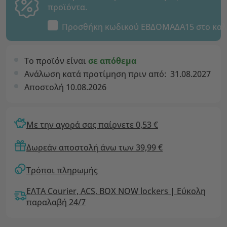
προϊόντα.
Προσθήκη κωδικού
ΕΒΔΟΜΑΔΑ15
στο καλ
Το προϊόν είναι
σε απόθεμα
Ανάλωση κατά προτίμηση πριν από:
31.08.2027
Αποστολή 10.08.2026
Με την αγορά σας παίρνετε 0,53 €
Δωρεάν αποστολή άνω των 39,99 €
Τρόποι πληρωμής
ΕΛΤΑ Courier, ACS, BOX NOW lockers | Εύκολη
παραλαβή 24/7