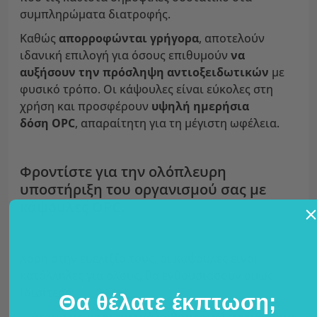
συμπληρώματα διατροφής.
Καθώς
απορροφώνται γρήγορα
, αποτελούν
ιδανική επιλογή για όσους επιθυμούν
να
αυξήσουν την πρόσληψη αντιοξειδωτικών
με
φυσικό τρόπο. Οι κάψουλες είναι εύκολες στη
χρήση και προσφέρουν
υψηλή ημερήσια
δόση OPC
, απαραίτητη για τη μέγιστη ωφέλεια.
Φροντίστε για την ολόπλευρη
υποστήριξη του οργανισμού σας με
κάψουλες OPC.
Χάρη στην ευελιξία τους, οι κάψουλες είναι
κατάλληλες για όλους, θα ενθουσιάσουν όμως
ιδιαίτερα:
Θα θέλατε έκπτωση;