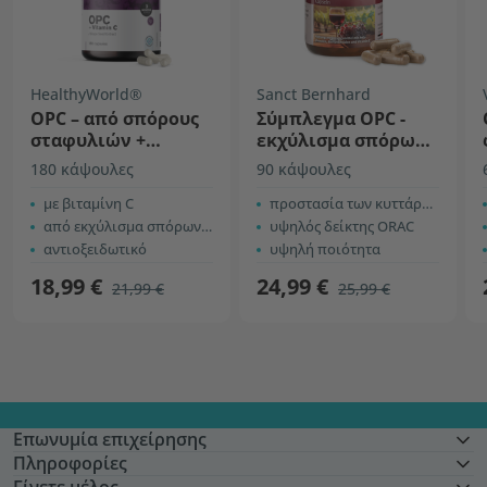
HealthyWorld®
Sanct Bernhard
ΟΡC – από σπόρους
Σύμπλεγμα OPC -
σταφυλιών +
εκχύλισμα σπόρων
βιταμίνη C
σταφυλιού
180 κάψουλες
90 κάψουλες
με βιταμίνη C
προστασία των κυττάρων από τις ελεύθερες ρίζες
από εκχύλισμα σπόρων σταφυλιού
υψηλός δείκτης ORAC
αντιοξειδωτικό
υψηλή ποιότητα
18,99 €
24,99 €
21,99 €
25,99 €
Επωνυμία επιχείρησης
Πληροφορίες