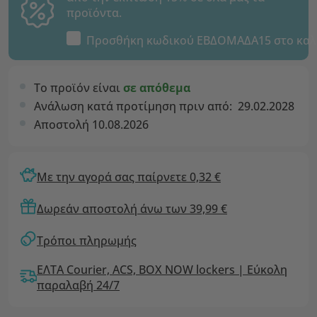
προϊόντα.
Προσθήκη κωδικού
ΕΒΔΟΜΑΔΑ15
στο καλ
Το προϊόν είναι
σε απόθεμα
Ανάλωση κατά προτίμηση πριν από:
29.02.2028
Αποστολή 10.08.2026
Με την αγορά σας παίρνετε 0,32 €
Δωρεάν αποστολή άνω των 39,99 €
Τρόποι πληρωμής
ΕΛΤΑ Courier, ACS, BOX NOW lockers | Εύκολη
παραλαβή 24/7