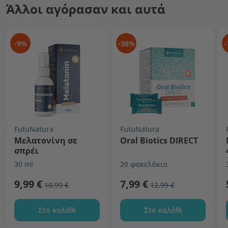
Άλλοι αγόρασαν και αυτά
-9%
-38%
-
FutuNatura
FutuNatura
Μελατονίνη σε
Oral Biotics DIRECT
σπρέι
30 ml
20 φακελάκια
9,99 €
7,99 €
10,99 €
12,99 €
Στο καλάθι
Στο καλάθι