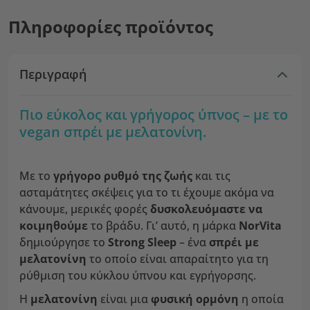
Πληροφορίες προϊόντος
Περιγραφή
Πιο εύκολος και γρήγορος ύπνος – με το
vegan σπρέι με μελατονίνη.
Με το
γρήγορο ρυθμό της ζωής
και τις
ασταμάτητες σκέψεις για το τι έχουμε ακόμα να
κάνουμε, μερικές φορές
δυσκολευόμαστε να
κοιμηθούμε
το βράδυ. Γι’ αυτό, η μάρκα
NorVita
δημιούργησε το
Strong Sleep
– ένα
σπρέι με
μελατονίνη
το οποίο είναι απαραίτητο για τη
ρύθμιση του κύκλου ύπνου και εγρήγορσης.
Η
μελατονίνη
είναι μια
φυσική ορμόνη
η οποία