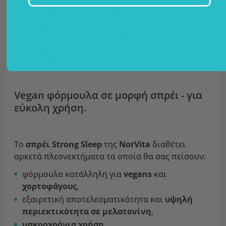
τον ύπνο.
**Το ευεργετικό αποτέλεσμα επιτυγχάνεται με
πρόσληψη τουλάχιστον 0,5 mg μελατονίνης λίγο
πριν τον ύπνο την πρώτη ημέρα του ταξιδιού και
τις επόμενες ημέρες μετά την άφιξη στον
προορισμό.
Vegan φόρμουλα σε μορφή σπρέι - για
εύκολη χρήση.
Το
σπρέι
Strong Sleep
της
NorVita
διαθέτει
αρκετά πλεονεκτήματα τα οποία θα σας πείσουν:
φόρμουλα κατάλληλη για
vegans
και
χορτοφάγους
,
εξαιρετική αποτελεσματικότητα και
υψηλή
περιεκτικότητα σε μελατονίνη
,
μακροχρόνια χρήση
,