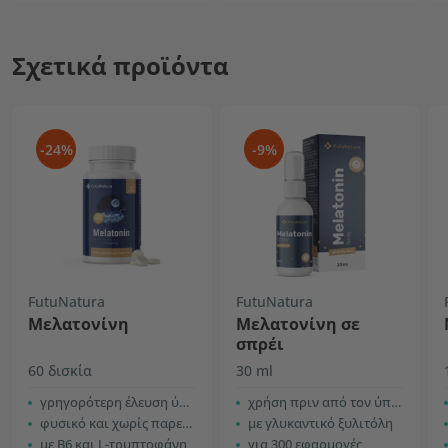
Σχετικά προϊόντα
-24%
-9%
FutuNatura
FutuNatura
Μελατονίνη
Μελατονίνη σε
σπρέι
60 δισκία
30 ml
γρηγορότερη έλευση ύπνου
χρήση πριν από τον ύπνο
φυσικό και χωρίς παρενέργειες
με γλυκαντικό ξυλιτόλη
με B6 και L-τρυπτοφάνη
για 300 εφαρμογές