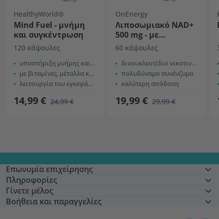
HealthyWorld®
OnEnergy
Mind Fuel - μνήμη
Λιποσωμιακό NAD+
και συγκέντρωση
500 mg - με
τριμεθυλογλυκίνη
120 κάψουλες
60 κάψουλες
υποστήριξη μνήμης και συγκέντρωσης
δινουκλεοτίδιο νικοτιναμίδης αδενίνης
με βιταμίνες, μέταλλα και φυτικά εκχυλίσματα
πολυδύναμο συνένζυμο
λειτουργία του εγκεφάλου
καλύτερη απόδοση
14,99 €
19,99 €
24,99 €
29,99 €
Επωνυμία επιχείρησης
Πληροφορίες
Γίνετε μέλος
Βοήθεια και παραγγελίες