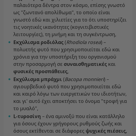
παλαιότερα δέντρα στον κόσμο, επίσης γνωστό
ως "ζωντανό απολίθωμα", το οποίο είναι
γνωστό εδώ και χιλιετίες για το ότι υποστηρίζει
τις νοητικές ικανότητες (κογνιτιβιστικές
λειτουργίες), τη μνήμη και τη συγκέντρωση,
Εκχύλισμα ροδιόλας
(
Rhodiola rosea
) –
πολυετής φυτό που χρησιμοποιείται εδώ και
χρόνια για την υποστήριξη του οργανισμού
στην προσαρμογή σε
συναισθηματικές
και
φυσικές προσπάθειες
,
Εκχύλισμα μπράχμι
(
Bacopa monnieri
) –
αγιουρβεδικό φυτό που χρησιμοποιείται εδώ
και καιρό λόγω των ευεργετικών του ιδιοτήτων,
και γι' αυτό έχει αποκτήσει το όνομα "τροφή για
το μυαλό",
L-τυροσίνη
– ένα αμινοξύ που είναι κατάλληλο
για όσους έχουν γρήγορους ρυθμούς ζωής και
όσους εκτίθενται σε διάφορες
ψυχικές πιέσεις,