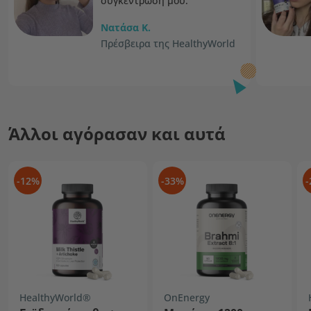
συγκέντρωσή μου."
Νατάσα K.
Πρέσβειρα της HealthyWorld
Άλλοι αγόρασαν και αυτά
-12%
-33%
-
HealthyWorld®
OnEnergy