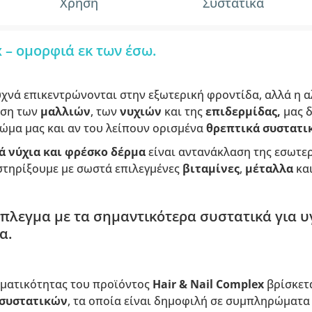
Χρήση
Συστατικά
 – ομορφιά εκ των έσω.
υχνά επικεντρώνονται στην εξωτερική φροντίδα, αλλά η 
αση των
μαλλιών
, των
νυχιών
και της
επιδερμίδας,
μας δ
ώμα μας και αν του λείπουν ορισμένα
θρεπτικά συστατι
ά νύχια και φρέσκο δέρμα
είναι αντανάκλαση της εσωτε
τηρίξουμε με σωστά επιλεγμένες
βιταμίνες
,
μέταλλα
κα
λεγμα με τα σημαντικότερα συστατικά για υγ
α.
σματικότητας του προϊόντος
Hair & Nail Complex
βρίσκετα
 συστατικών
, τα οποία είναι δημοφιλή σε συμπληρώματα