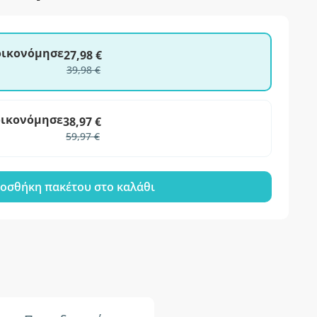
ξοικονόμησε
27,98 €
39,98 €
οικονόμησε
38,97 €
59,97 €
οσθήκη πακέτου στο καλάθι