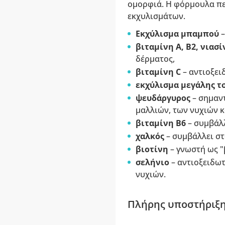
ομορφιά. Η φόρμουλα πε
εκχυλισμάτων.
Εκχύλισμα μπαμπού
–
βιταμίνη Α, Β2, νιασ
δέρματος,
βιταμίνη C
– αντιοξει
εκχύλισμα μεγάλης
τσ
ψευδάργυρος
– σημαντ
μαλλιών, των νυχιών κ
βιταμίνη Β6
– συμβάλλ
χαλκός
– συμβάλλει στ
βιοτίνη
– γνωστή ως "
σελήνιο
– αντιοξειδω
νυχιών.
Πλήρης υποστήριξη