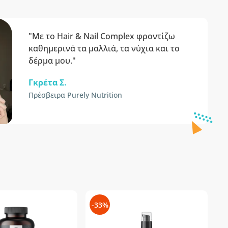
"Με το Hair & Nail Complex φροντίζω
καθημερινά τα μαλλιά, τα νύχια και το
δέρμα μου."
Γκρέτα Σ.
Πρέσβειρα Purely Nutrition
-33%
-