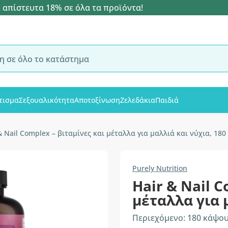
 απίστευτα 18% σε όλα τα προϊόντα!
τισμα
Σεξουαλικότητα
Αποτοξίνωση
Ζελεδάκια
Παιδιά
& Nail Complex – βιταμίνες και μέταλλα για μαλλιά και νύχια, 18
Purely Nutrition
Hair & Nail C
μέταλλα για 
Περιεχόμενο: 180 κάψο