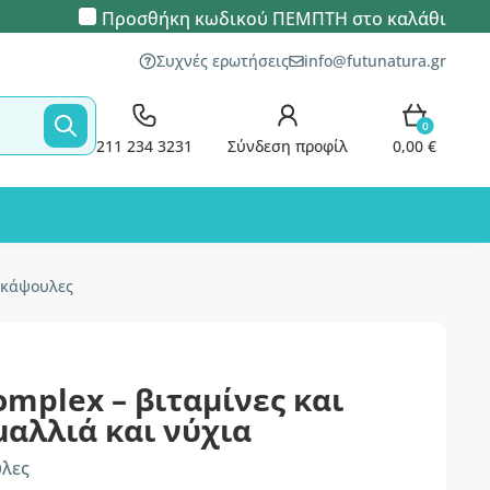
Προσθήκη κωδικού
ΠΕΜΠΤΗ
στο καλάθι
Συχνές ερωτήσεις
info@futunatura.gr
0
211 234 3231
Σύνδεση προφίλ
0,00 €
0 κάψουλες
omplex – βιταμίνες και
μαλλιά και νύχια
υλες