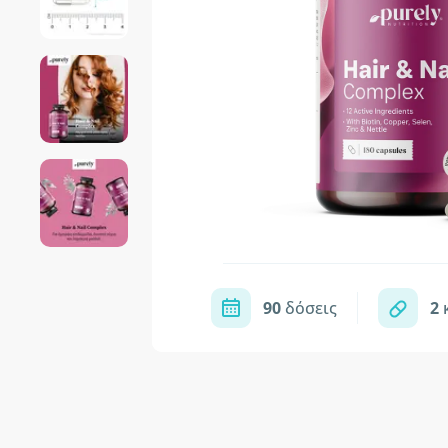
90
δόσεις
2
κ