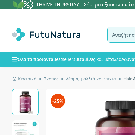
THRIVE THURSDAY – Σήμερα εξοικονομείτε
Όλα τα προϊόντα
Bestsellers
Βιταμίνες και μέταλλα
Αδυνά
Κεντρική
Σκοπός
Δέρμα, μαλλιά και νύχια
Hair 
-25%