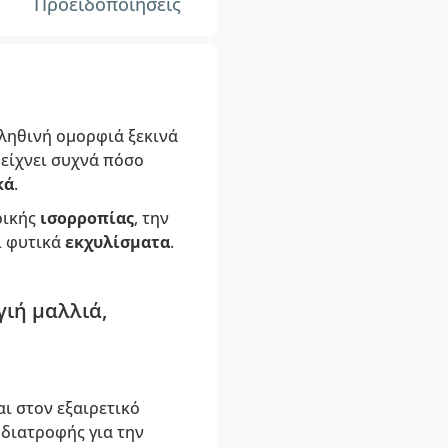
Προειδοποιήσεις
αληθινή ομορφιά ξεκινά
είχνει συχνά πόσο
κά
.
ρικής
ισορροπίας
, την
ι φυτικά
εκχυλίσματα
.
ιή μαλλιά,
ι στον εξαιρετικό
 διατροφής για την