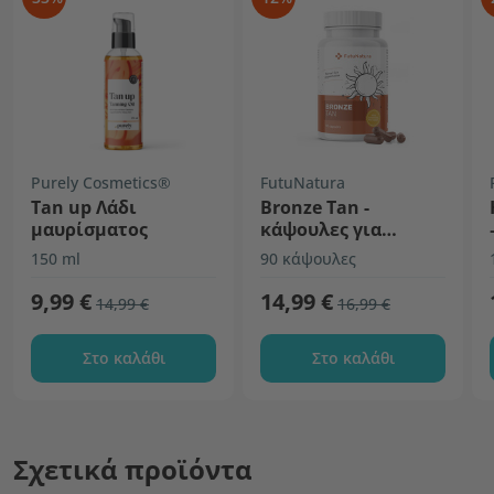
Purely Cosmetics®
FutuNatura
Tan up Λάδι
Bronze Tan -
μαυρίσματος
κάψουλες για
μαύρισμα
150 ml
90 κάψουλες
9,99 €
14,99 €
14,99 €
16,99 €
Στο καλάθι
Στο καλάθι
Σχετικά προϊόντα