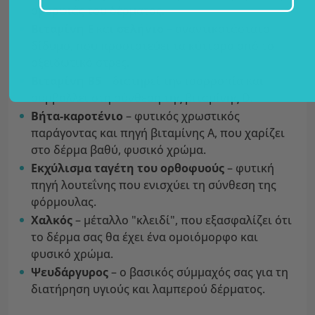
ομορφιάς του δέρματος.
Βιταμίνη Ε
και
σελήνιο
– αναντικατάστατο
δίδυμο, που προστατεύει τα κύτταρα από το
οξειδωτικό στρες.
Βιταμίνη Β5
– διατηρεί την ισορροπία και
συμβάλλει στη σύνθεση της βιταμίνης D.
Βήτα-καροτένιο
– φυτικός χρωστικός
παράγοντας και πηγή βιταμίνης A, που χαρίζει
στο δέρμα βαθύ, φυσικό χρώμα.
Εκχύλισμα
ταγέτη του ορθοφυούς
– φυτική
πηγή λουτεΐνης που ενισχύει τη σύνθεση της
φόρμουλας.
Χαλκός
– μέταλλο "κλειδί", που εξασφαλίζει ότι
το δέρμα σας θα έχει ένα ομοιόμορφο και
φυσικό χρώμα.
Ψευδάργυρος
– ο βασικός σύμμαχός σας για τη
διατήρηση υγιούς και λαμπερού δέρματος.