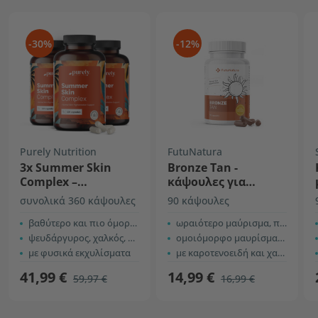
-30%
-12%
Purely Nutrition
FutuNatura
3x Summer Skin
Bronze Tan -
Complex –
κάψουλες για
φόρμουλα με 10
μαύρισμα
συνολικά 360 κάψουλες
90 κάψουλες
ενεργά συστατικά
βαθύτερο και πιο όμορφο μαύρισμα
ωραιότερο μαύρισμα, που διαρκεί
ψευδάργυρος, χαλκός, σελήνιο
ομοιόμορφο μαυρίσματος
με φυσικά εκχυλίσματα
με καροτενοειδή και χαλκό
41,99 €
14,99 €
59,97 €
16,99 €