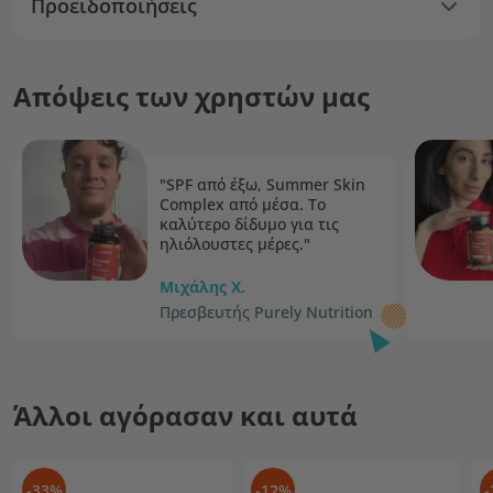
Προειδοποιήσεις
Απόψεις των χρηστών μας
"SPF από έξω, Summer Skin
Complex από μέσα. Το
καλύτερο δίδυμο για τις
ηλιόλουστες μέρες."
Μιχάλης Χ.
Πρεσβευτής Purely Nutrition
Άλλοι αγόρασαν και αυτά
-33%
-12%
-