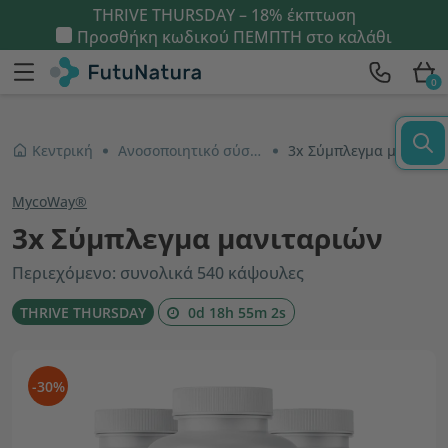
THRIVE THURSDAY – 18% έκπτωση
Προσθήκη κωδικού
ΠΕΜΠΤΗ
στο καλάθι
0
Κεντρική
Ανοσοποιητικό σύστημα και ενέργεια
3x Σύμπλεγμα μανιταριών
MycoWay®
3x Σύμπλεγμα μανιταριών
Περιεχόμενο: συνολικά 540 κάψουλες
THRIVE THURSDAY
0d 18h 55m 1s
-30%