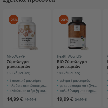
-25%
-20%
MycoWay®
HealthyWorld®
Σύμπλεγμα
BIO Σύμπλεγμα
μανιταριών
μανιταριών
180 κάψουλες
180 κάψουλες
6 ασιατικά μανιτάρια
μείγμα 8 μανιταριών
πλούσια σε πολυσακχαρίτες
με κουρκούμα και τζίντζερ
ολόπλευρη στήριξη του σώματος
πολυδύναμη υποστήριξη του σώματος
14,99 €
19,99 €
19,99 €
24,99 €