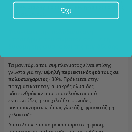
"τροφή για τον εγκέφαλο", συνιστάται σε όσους
έχουν διανοητικά απαιτητικές εργασίες και τους
Όχι
ηλικιωμένους.
Φροντίστε την πολυδιάστατη
υποστήριξη του σώματός σας με τη
δύναμη της φύσης και της παράδοσης.
Τα μανιτάρια του συμπλέγματος είναι επίσης
γνωστά για την
υψηλή περιεκτικότητά
τους
σε
πολυσακχαρίτες
- 30%. Πρόκειται στην
πραγματικότητα για μακρές αλυσίδες
υδατανθράκων που αποτελούνται από
εκατοντάδες ή και χιλιάδες μονάδες
μονοσακχαριτών, όπως γλυκόζη, φρουκτόζη ή
γαλακτόζη.
Αποτελούν βασικά μακρομόρια στη φύση,
υπάρχουν σε πολλά τρόφιμα και παίζουν