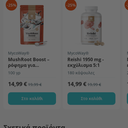
-25%
-25%
-
MycoWay®
MycoWay®
MushRoot Boost –
Reishi 1950 mg -
ρόφημα για
εκχύλισμα 5:1
πνευματική
100 γρ
180 κάψουλες
απόδοση
14,99 €
14,99 €
19,99 €
19,99 €
Στο καλάθι
Στο καλάθι
Σχετικά προϊόντα