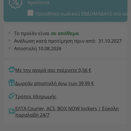
προϊόντα.
Προσθήκη κωδικού
ΕΒΔΟΜΑΔΑ15
στο καλ
Το προϊόν είναι
σε απόθεμα
Ανάλωση κατά προτίμηση πριν από:
31.10.2027
Αποστολή 10.08.2026
Με την αγορά σας παίρνετε 0,56 €
Δωρεάν αποστολή άνω των 39,99 €
Τρόποι πληρωμής
ΕΛΤΑ Courier, ACS, BOX NOW lockers | Εύκολη
παραλαβή 24/7