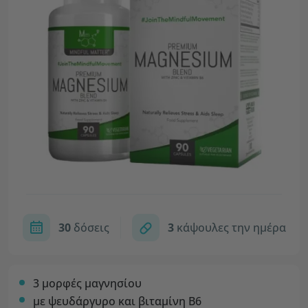
30
δόσεις
3
κάψουλες την ημέρα
3 μορφές μαγνησίου
με ψευδάργυρο και βιταμίνη Β6