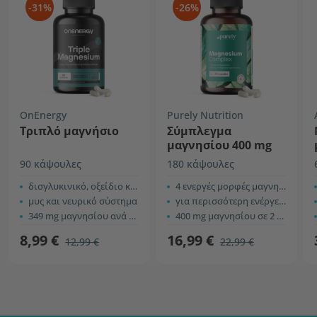
-31%
-26%
OnEnergy
Purely Nutrition
Τριπλό μαγνήσιο
Σύμπλεγμα
μαγνησίου 400 mg
90 κάψουλες
180 κάψουλες
δισγλυκινικό, οξείδιο και γαλακτικό
4 ενεργές μορφές μαγνησίου
μυς και νευρικό σύστημα
για περισσότερη ενέργεια και υποστήριξη της λειτουργίας των μυών
349 mg μαγνησίου ανά δόση
400 mg μαγνησίου σε 2 κάψουλες
8,99 €
16,99 €
12,99 €
22,99 €