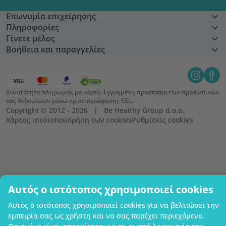
Επωνυμία επιχείρησης
Πληροφορίες
Γίνετε μέλος
Βοήθεια και παραγγελίες
Δυνατότητα πληρωμής με κάρτα. Εγγυημένη προστασία των προσωπικών
σας δεδομένων μέσω κρυπτογράφησης SSL.
Copyright © 2012 - 2026   |   Be Healthy Group d.o.o.
Χάρτης ιστότοπου
Χρήση των cookies
Ρυθμίσεις cookies
Αυτός ο ιστότοπος χρησιμοποιεί cookies
Αυτός ο ιστότοπος χρησιμοποιεί cookies για να βελτιώσει την
εμπειρία σας ως χρήστη και να σας παρέχει περιεχόμενο.