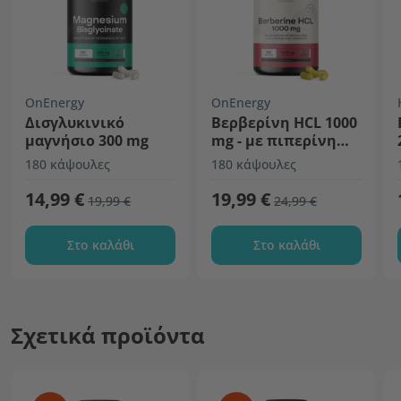
OnEnergy
OnEnergy
Δισγλυκινικό
Βερβερίνη HCL 1000
μαγνήσιο 300 mg
mg - με πιπερίνη
και χρώμιο
180 κάψουλες
180 κάψουλες
14,99 €
19,99 €
19,99 €
24,99 €
Στο καλάθι
Στο καλάθι
Σχετικά προϊόντα