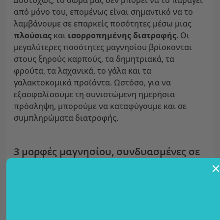
Δυστυχώς, το σώμα μας δεν μπορεί να το παράγει
από μόνο του, επομένως είναι σημαντικό να το
λαμβάνουμε σε επαρκείς ποσότητες μέσω μιας
πλούσιας
και
ισορροπημένης διατροφής
. Οι
μεγαλύτερες ποσότητες μαγνησίου βρίσκονται
στους ξηρούς καρπούς, τα δημητριακά, τα
φρούτα, τα λαχανικά, το γάλα και τα
γαλακτοκομικά προϊόντα. Ωστόσο, για να
εξασφαλίσουμε τη συνιστώμενη ημερήσια
πρόσληψη, μπορούμε να καταφύγουμε και σε
συμπληρώματα διατροφής.
3 μορφές μαγνησίου, συνδυασμένες σε
ένα μοναδικό σύμπλεγμα μαγνησίου.
Όταν λαμβάνουμε μαγνήσιο, είναι σημαντικό να
επιλέξουμε τη σωστή μορφή του, καθώς ορισμένες