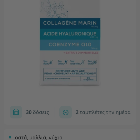
30
δόσεις
2
ταμπλέτες την ημέρα
οστά, μαλλιά, νύχια