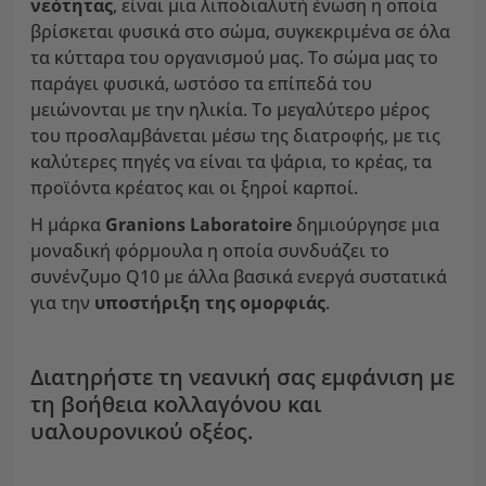
νεότητας
, είναι μια λιποδιαλυτή ένωση η οποία
βρίσκεται φυσικά στο σώμα, συγκεκριμένα σε όλα
τα κύτταρα του οργανισμού μας. Το σώμα μας το
παράγει φυσικά, ωστόσο τα επίπεδά του
μειώνονται με την ηλικία. Το μεγαλύτερο μέρος
του προσλαμβάνεται μέσω της διατροφής, με τις
καλύτερες πηγές να είναι τα ψάρια, το κρέας, τα
προϊόντα κρέατος και οι ξηροί καρποί.
Η μάρκα
Granions Laboratoire
δημιούργησε μια
μοναδική φόρμουλα η οποία συνδυάζει το
συνένζυμο Q10 με άλλα βασικά ενεργά συστατικά
για την
υποστήριξη της ομορφιάς
.
Διατηρήστε τη νεανική σας εμφάνιση με
τη βοήθεια κολλαγόνου και
υαλουρονικού οξέος.