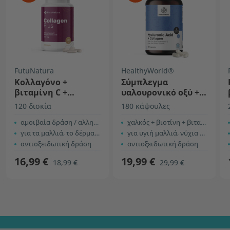
FutuNatura
HealthyWorld®
Κολλαγόνο +
Σύμπλεγμα
βιταμίνη C +
υαλουρονικό οξύ +
υαλουρονικό οξύ
κολλαγόνο
120 δισκία
180 κάψουλες
αμοιβαία δράση / αλληλεπίδραση
χαλκός + βιοτίνη + βιταμίνη C
για τα μαλλιά, το δέρμα και τα νύχια
για υγιή μαλλιά, νύχια και επιδερμίδα
αντιοξειδωτική δράση
αντιοξειδωτική δράση
16,99 €
19,99 €
18,99 €
29,99 €