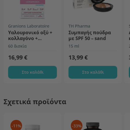
Granions Laboratoire
TH Pharma
Υαλουρονικό οξύ +
Συμπαγής πούδρα
κολλαγόνο +
με SPF 50 – sand
ceramides
60 δισκία
15 ml
(κεραμίδια)
16,99 €
13,99 €
Στο καλάθι
Στο καλάθι
Σχετικά προϊόντα
-11%
-33%