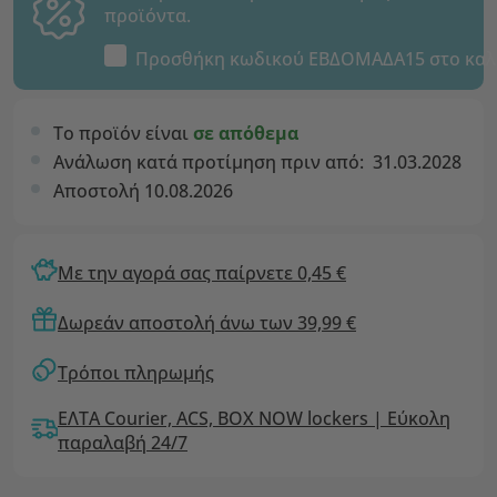
προϊόντα.
Προσθήκη κωδικού
ΕΒΔΟΜΑΔΑ15
στο καλ
Το προϊόν είναι
σε απόθεμα
Ανάλωση κατά προτίμηση πριν από:
31.03.2028
Αποστολή 10.08.2026
Με την αγορά σας παίρνετε 0,45 €
Δωρεάν αποστολή άνω των 39,99 €
Τρόποι πληρωμής
ΕΛΤΑ Courier, ACS, BOX NOW lockers | Εύκολη
παραλαβή 24/7