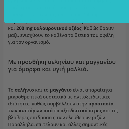
αρθρώσεων. Με αυτά τα δισκία και τα υψηλής
ποιότητας συστατικά τους, μπορείτε να
προσφέρετε στον οργανισμό σας
750 mg
υδρολυμένου θαλάσσιου κολλαγόνου τύπου I
και
200 mg υαλουρονικού οξέος
. Καθώς δρουν
μαζί, ενισχύουν το καθένα τα θετικά του οφέλη
για τον οργανισμό.
Με προσθήκη σεληνίου και μαγγανίου
για όμορφα και υγιή μαλλιά.
Το
σελήνιο
και το
μαγγάνιο
είναι απαραίτητα
μικροθρεπτικά συστατικά με αντιοξειδωτικές
ιδιότητες, καθώς συμβάλλουν στην
προστασία
των κυττάρων από το οξειδωτικό στρες
και τις
βλαβερές επιδράσεις των ελεύθερων ριζών.
Παράλληλα, επιτελούν και άλλες σημαντικές