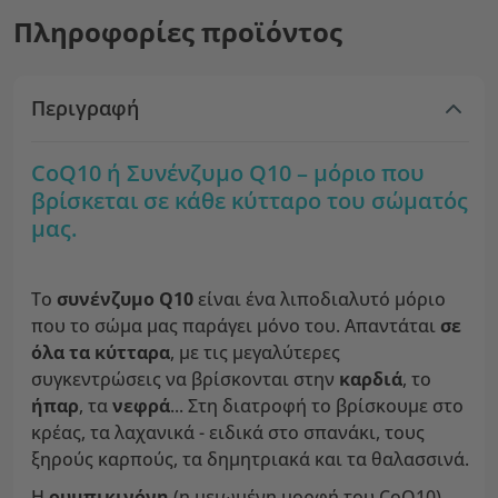
Πληροφορίες προϊόντος
Περιγραφή
CoQ10 ή Συνένζυμο Q10 – μόριο που
βρίσκεται σε κάθε κύτταρο του σώματός
μας.
Το
συνένζυμο Q10
είναι ένα λιποδιαλυτό μόριο
που το σώμα μας παράγει μόνο του. Απαντάται
σε
όλα τα κύτταρα
, με τις μεγαλύτερες
συγκεντρώσεις να βρίσκονται στην
καρδιά
, το
ήπαρ
, τα
νεφρά
... Στη διατροφή το βρίσκουμε στο
κρέας, τα λαχανικά - ειδικά στο σπανάκι, τους
ξηρούς καρπούς, τα δημητριακά και τα θαλασσινά.
Η
ουμπικινόνη
(η μειωμένη μορφή του CoQ10)