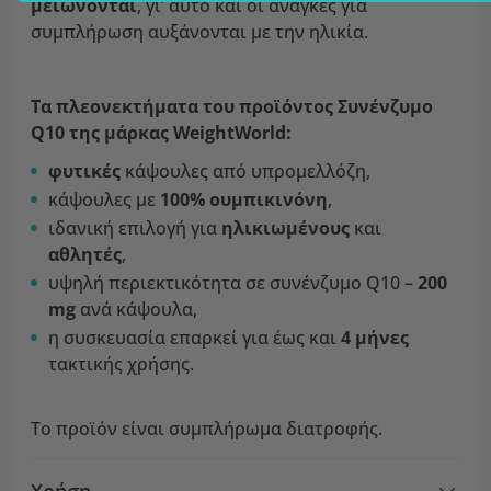
μειώνονται
, γι’ αυτό και οι ανάγκες για
συμπλήρωση αυξάνονται με την ηλικία.
Τα πλεονεκτήματα του προϊόντος Συνένζυμο
Q10 της μάρκας WeightWorld:
φυτικές
κάψουλες από υπρομελλόζη,
κάψουλες με
100% ουμπικινόνη
,
ιδανική επιλογή για
ηλικιωμένους
και
αθλητές
,
υψηλή περιεκτικότητα σε συνένζυμο Q10 –
200
mg
ανά κάψουλα,
η συσκευασία επαρκεί για έως και
4 μήνες
τακτικής χρήσης.
Το προϊόν είναι συμπλήρωμα διατροφής.