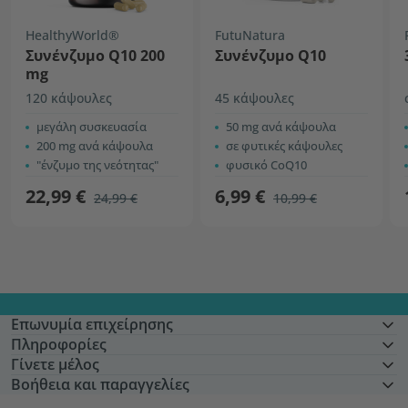
HealthyWorld®
FutuNatura
Συνένζυμο Q10 200
Συνένζυμο Q10
mg
120 κάψουλες
45 κάψουλες
μεγάλη συσκευασία
50 mg ανά κάψουλα
200 mg ανά κάψουλα
σε φυτικές κάψουλες
"ένζυμο της νεότητας"
φυσικό CoQ10
22,99 €
6,99 €
24,99 €
10,99 €
Επωνυμία επιχείρησης
Πληροφορίες
Γίνετε μέλος
Βοήθεια και παραγγελίες