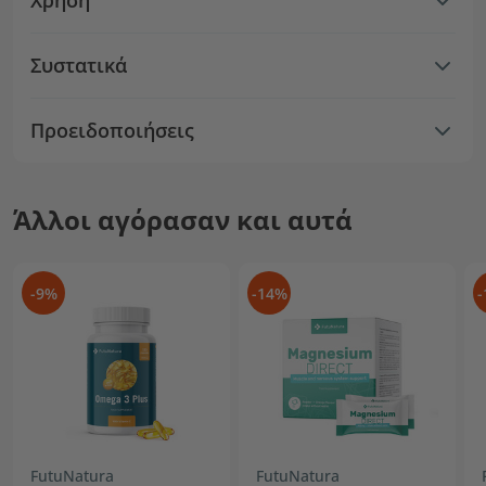
Χρήση
Συστατικά
Προειδοποιήσεις
Άλλοι αγόρασαν και αυτά
-9%
-14%
-
FutuNatura
FutuNatura