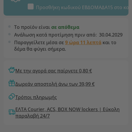
Προσθήκη κωδικού
ΕΒΔΟΜΑΔΑ15
στο καλ
Το προϊόν είναι
σε απόθεμα
Ανάλωση κατά προτίμηση πριν από:
30.04.2029
Παραγγείλετε μέσα σε
9 ώρα 11 λεπτά
και το
δέμα θα φύγει σήμερα.
Με την αγορά σας παίρνετε 0,80 €
Δωρεάν αποστολή άνω των 39,99 €
Τρόποι πληρωμής
ΕΛΤΑ Courier, ACS, BOX NOW lockers | Εύκολη
παραλαβή 24/7