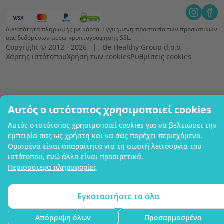
Δυνατότητα πληρωμής με κάρτα. Εγγυημένη προστασία των προσωπικών
σας δεδομένων μέσω κρυπτογράφησης SSL.
Copyright © 2012 - 2026   |   Be Healthy Group d.o.o.
Χάρτης ιστότοπου
Χρήση των cookies
Ρυθμίσεις cookies
Αυτός ο ιστότοπος χρησιμοποιεί cookies
Αυτός ο ιστότοπος χρησιμοποιεί cookies για να βελτιώσει την
εμπειρία σας ως χρήστη και να σας παρέχει περιεχόμενο.
Ορισμένα είναι απαραίτητα για τη σωστή λειτουργία του
ιστότοπου, ενώ άλλα είναι προαιρετικά.
Περισσότερα πληροφορίες
Εγκαταστήστε τα όλα
Απόρριψη όλων
Προσαρμοσμένο