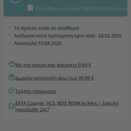
Προσθήκη κωδικού
ΕΒΔΟΜΑΔΑ15
στο καλ
Το προϊόν είναι
σε απόθεμα
Ανάλωση κατά προτίμηση πριν από:
28.02.2029
Αποστολή 10.08.2026
Με την αγορά σας παίρνετε 0,69 €
Δωρεάν αποστολή άνω των 39,99 €
Τρόποι πληρωμής
ΕΛΤΑ Courier, ACS, BOX NOW lockers | Εύκολη
παραλαβή 24/7