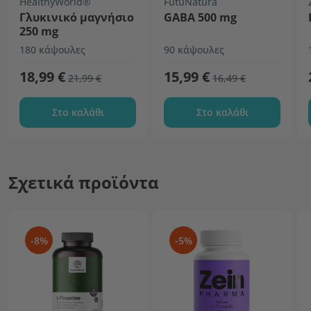
HealthyWorld®
FutuNatura
Γλυκινικό μαγνήσιο
GABA 500 mg
250 mg
180 κάψουλες
90 κάψουλες
18,99 €
15,99 €
21,99 €
16,49 €
Στο καλάθι
Στο καλάθι
Σχετικά προϊόντα
-8%
-5%