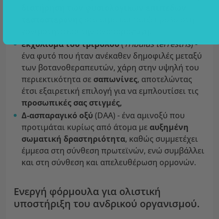
διατήρηση των φυσιολογικών επιπέδων
τεστοστερόνης
στο αίμα και παίζει ρόλο στη
γονιμότητα και την αναπαραγωγή,
εκχύλισμα του τριβόλου
(
Tribulus terrestris
) -
ένα φυτό που ήταν ανέκαθεν δημοφιλές μεταξύ
των βοτανοθεραπευτών, χάρη στην υψηλή του
περιεκτικότητα σε
σαπωνίνες
, αποτελώντας
έτσι εξαιρετική επιλογή για να εμπλουτίσει τις
προσωπικές σας στιγμές,
Δ-ασπαραγικό οξύ
(DAA) - ένα αμινοξύ που
προτιμάται κυρίως από άτομα με
αυξημένη
σωματική δραστηριότητα
, καθώς συμμετέχει
έμμεσα στη σύνθεση πρωτεϊνών, ενώ συμβάλλει
και στη σύνθεση και απελευθέρωση ορμονών.
Ενεργή φόρμουλα για ολιστική
υποστήριξη του ανδρικού οργανισμού.