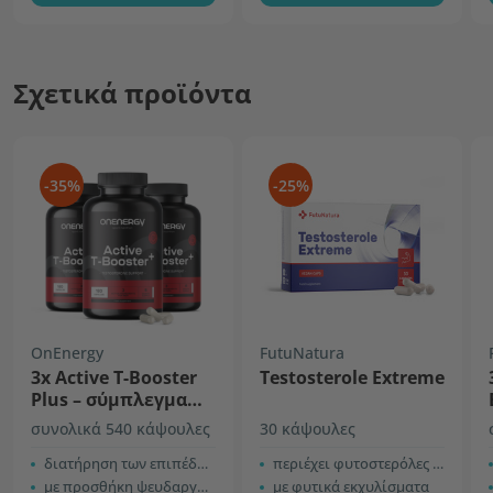
Σχετικά προϊόντα
-35%
-25%
OnEnergy
FutuNatura
3x Active T-Booster
Testosterole Extreme
Plus – σύμπλεγμα
για άνδρες
συνολικά 540 κάψουλες
30 κάψουλες
διατήρηση των επιπέδων τεστοστερόνης
περιέχει φυτοστερόλες σόγιας
με προσθήκη ψευδαργύρου
με φυτικά εκχυλίσματα