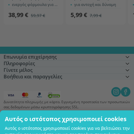
ενεργός φόρμουλα για την ανδρική δύναμη
για αντοχή και δύναμη
38,99 €
5,99 €
59,97 €
7,99 €
Επωνυμία επιχείρησης
Πληροφορίες
Γίνετε μέλος
Βοήθεια και παραγγελίες
Δυνατότητα πληρωμής με κάρτα. Εγγυημένη προστασία των προσωπικών
σας δεδομένων μέσω κρυπτογράφησης SSL.
Copyright © 2012 - 2026   |   Be Healthy Group d.o.o.
Αυτός ο ιστότοπος χρησιμοποιεί cookies
Χάρτης ιστότοπου
Χρήση των cookies
Ρυθμίσεις cookies
Αυτός ο ιστότοπος χρησιμοποιεί cookies για να βελτιώσει την