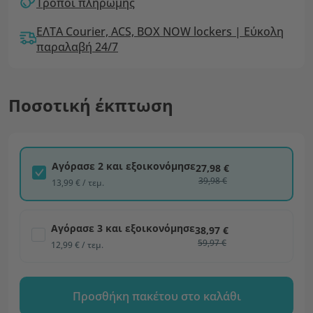
Τρόποι πληρωμής
ΕΛΤΑ Courier, ACS, BOX NOW lockers | Εύκολη
παραλαβή 24/7
Ποσοτική έκπτωση
Αγόρασε 2 και εξοικονόμησε
27,98 €
39,98 €
13,99 € / τεμ.
Αγόρασε 3 και εξοικονόμησε
38,97 €
59,97 €
12,99 € / τεμ.
Προσθήκη πακέτου στο καλάθι