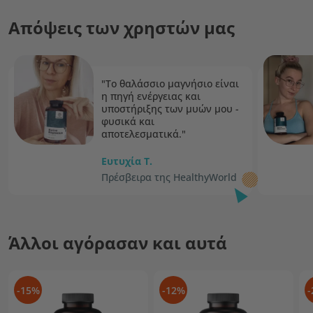
Απόψεις των χρηστών μας
"Το θαλάσσιο μαγνήσιο είναι
η πηγή ενέργειας και
υποστήριξης των μυών μου -
φυσικά και
αποτελεσματικά."
Ευτυχία T.
Πρέσβειρα της HealthyWorld
Άλλοι αγόρασαν και αυτά
-15%
-12%
-