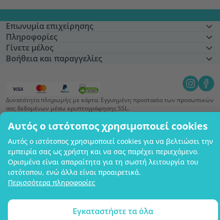
Επωνυμία επιχείρησης
Πληροφορίες
Γίνετε μέλος
Βοήθεια και παραγγελίες
Δυνατότητα πληρωμής με κάρτα. Εγγυημένη προστασία των προσωπικών
σας δεδομένων μέσω κρυπτογράφησης SSL.
Copyright © 2012 - 2026   |   Be Healthy Group d.o.o.
Αυτός ο ιστότοπος χρησιμοποιεί cookies
Χάρτης ιστότοπου
Χρήση των cookies
Ρυθμίσεις cookies
Αυτός ο ιστότοπος χρησιμοποιεί cookies για να βελτιώσει την
εμπειρία σας ως χρήστη και να σας παρέχει περιεχόμενο.
Ορισμένα είναι απαραίτητα για τη σωστή λειτουργία του
ιστότοπου, ενώ άλλα είναι προαιρετικά.
Περισσότερα πληροφορίες
Εγκαταστήστε τα όλα