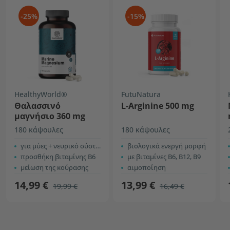
-25%
-15%
HealthyWorld®
FutuNatura
Θαλασσινό
L-Arginine 500 mg
μαγνήσιο 360 mg
180 κάψουλες
180 κάψουλες
για μύες + νευρικό σύστημα
βιολογικά ενεργή μορφή
προσθήκη βιταμίνης Β6
με βιταμίνες B6, B12, B9
μείωση της κούρασης
αιμοποίηση
14,99 €
13,99 €
19,99 €
16,49 €