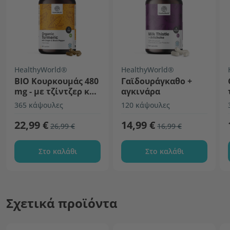
HealthyWorld®
HealthyWorld®
ΒΙΟ Κουρκουμάς 480
Γαϊδουράγκαθο +
mg - με τζίντζερ και
αγκινάρα
μαύρο πιπέρι
365 κάψουλες
120 κάψουλες
22,99 €
14,99 €
26,99 €
16,99 €
Στο καλάθι
Στο καλάθι
Σχετικά προϊόντα