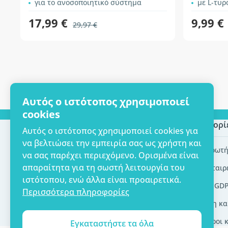
για το ανοσοποιητικό σύστημα
με L-τυρ
17,99 €
9,99 €
29,97 €
Αυτός ο ιστότοπος χρησιμοποιεί
cookies
Επωνυμία επιχείρησης
Πληροφορί
Αυτός ο ιστότοπος χρησιμοποιεί cookies για
να βελτιώσει την εμπειρία σας ως χρήστη και
Πιστοποίηση ECO
Συχνές ερωτή
να σας παρέχει περιεχόμενο. Ορισμένα είναι
απαραίτητα για τη σωστή λειτουργία του
Επικοινωνία
Brands/εταιρ
ιστότοπου, ενώ άλλα είναι προαιρετικά.
Σχετικά με εμάς
Εργαλεία GD
Περισσότερα πληροφορίες
Παράδοση κα
Γενικοί όροι 
Εγκαταστήστε τα όλα