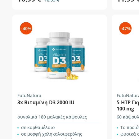
-40%
-47%
FutuNatura
FutuNatur
3x Βιταμίνη D3 2000 IU
5-HTP Γκ
100 mg
συνολικά 180 μαλακές κάψουλες
60 κάψουλ
σε καρθαμέλαιο
Το προϊόν 
σε μορφή χοληκαλσιφερόλης
φυσικά 