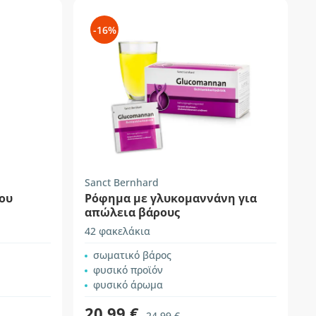
-16%
Sanct Bernhard
ου
Ρόφημα με γλυκομαννάνη για
απώλεια βάρους
42 φακελάκια
σωματικό βάρος
φυσικό προϊόν
φυσικό άρωμα
20,99 €
24,99 €