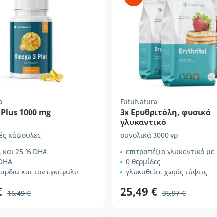
a
FutuNatura
Plus 1000 mg
3x Ερυθριτόλη, φυσικό
γλυκαντικό
ές κάψουλες
συνολικά 3000 γρ
 και 25 % DHA
επιτραπέζιο γλυκαντικό με βάση την
 DHA
0 θερμίδες
καρδιά και τον εγκέφαλο
γλυκαθείτε χωρίς τύψεις
€
25,49 €
16,49 €
35,97 €