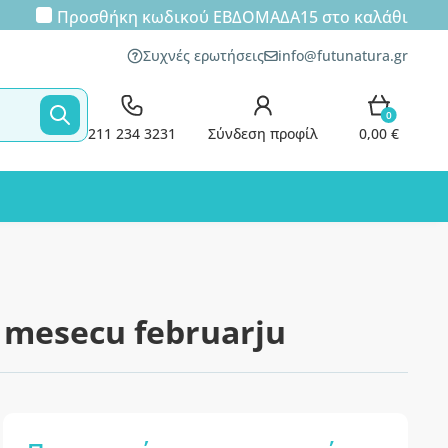
Προσθήκη κωδικού
ΕΒΔΟΜΑΔΑ15
στο καλάθι
Συχνές ερωτήσεις
info@futunatura.gr
0
211 234 3231
Σύνδεση προφίλ
0,00 €
 mesecu februarju