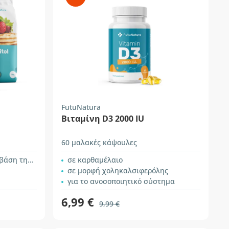
FutuNatura
Βιταμίνη D3 2000 IU
60 μαλακές κάψουλες
 ερυθριτόλη
σε καρθαμέλαιο
σε μορφή χοληκαλσιφερόλης
για το ανοσοποιητικό σύστημα
6,99 €
9,99 €