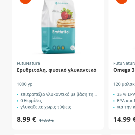
FutuNatura
FutuNatur
Ερυθριτόλη, φυσικό γλυκαντικό
Omega 3 
1000 γρ
120 μαλακ
επιτραπέζιο γλυκαντικό με βάση την ερυθριτόλη
35 % ΕPA
0 θερμίδες
ΕPA και
γλυκαθείτε χωρίς τύψεις
για την 
8,99 €
14,99 
11,99 €