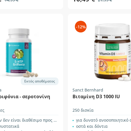
-12%
Εκτός αποθέματος
a
Sanct Bernhard
ριφόνια - σεροτονίνη
Βιταμίνη D3 1000 IU
ες
250 δισκία
δεν είναι διαθέσιμο προς πώληση.
για δυνατό ανοσοποιητικό
συστατικά
οστά και δόντια