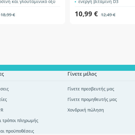
οσίνη και γλουταμινικό οξύ
ενεργή βιταμίνη D3
10,99 €
18,99 €
12,49 €
ες
Γίνετε μέλος
σεις
Γίνετε πρεσβευτής μας
είες
Γίνετε προμηθευτής μας
PR
Χονδρική πώληση
ι τρόποι πληρωμής
και προϋποθέσεις