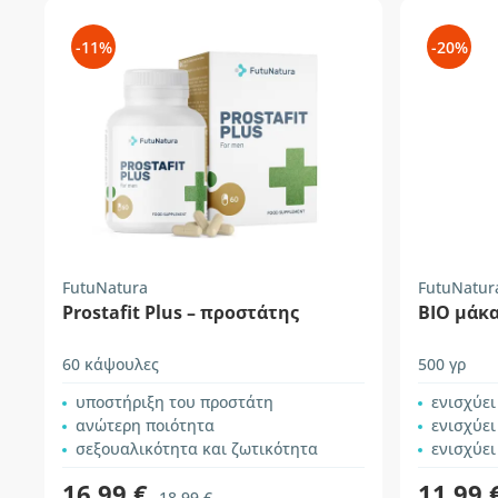
-11%
-20%
FutuNatura
FutuNatur
Prostafit Plus – προστάτης
BIO μάκα
60 κάψουλες
500 γρ
υποστήριξη του προστάτη
ενισχύε
ανώτερη ποιότητα
ενισχύε
σεξουαλικότητα και ζωτικότητα
ενισχύει
16,99 €
11,99 
18,99 €