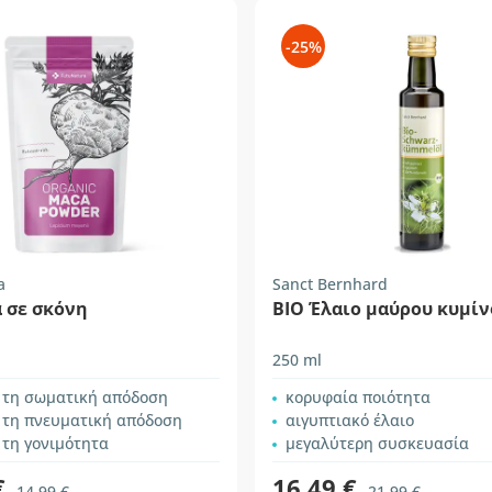
-25%
a
Sanct Bernhard
 σε σκόνη
BIO Έλαιο μαύρου κυμίν
250 ml
ι τη σωματική απόδοση
κορυφαία ποιότητα
ι τη πνευματική απόδοση
αιγυπτιακό έλαιο
 τη γονιμότητα
μεγαλύτερη συσκευασία
€
16,49 €
14,99 €
21,99 €