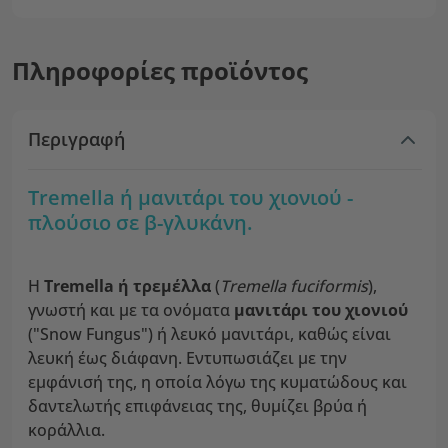
Πληροφορίες προϊόντος
Περιγραφή
Tremella ή μανιτάρι του χιονιού -
πλούσιο σε β-γλυκάνη.
Η
Tremella ή τρεμέλλα
(
Tremella fuciformis
),
γνωστή και με τα ονόματα
μανιτάρι του χιονιού
("Snow Fungus") ή λευκό μανιτάρι, καθώς είναι
λευκή έως διάφανη. Εντυπωσιάζει με την
εμφάνισή της, η οποία λόγω της κυματώδους και
δαντελωτής επιφάνειας της, θυμίζει βρύα ή
κοράλλια.