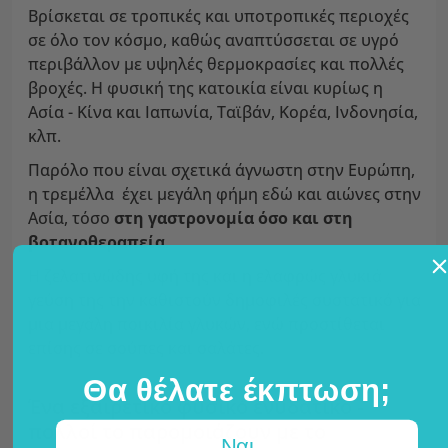
Βρίσκεται σε τροπικές και υποτροπικές περιοχές
σε όλο τον κόσμο, καθώς αναπτύσσεται σε υγρό
περιβάλλον με υψηλές θερμοκρασίες και πολλές
βροχές. Η φυσική της κατοικία είναι κυρίως η
Ασία - Κίνα και Ιαπωνία, Ταϊβάν, Κορέα, Ινδονησία,
κλπ.
Παρόλο που είναι σχετικά άγνωστη στην Ευρώπη,
η τρεμέλλα έχει μεγάλη φήμη εδώ και αιώνες στην
Ασία, τόσο
στη γαστρονομία όσο και στη
βοτανοθεραπεία.
Η ζελατινώδης υφή της και η ελαφρώς γλυκιά
γεύση της την καθιστούν δημοφιλές συστατικό για
μια μεγάλη ποικιλία γλυκών, ενώ προστίθεται
επίσης σε σούπες και σαλάτες.
Θα θέλατε έκπτωση;
Ένα εξαιρετικό φυσικό ενυδατικό -
πολλοί το παρομοιάζουν με το
Ναι