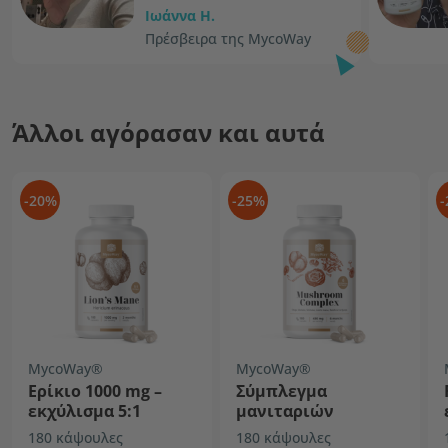
Ιωάννα Η.
Πρέσβειρα της MycoWay
Άλλοι αγόρασαν και αυτά
-20%
-25%
-
MycoWay®
MycoWay®
Ερίκιο 1000 mg –
Σύμπλεγμα
εκχύλισμα 5:1
μανιταριών
180 κάψουλες
180 κάψουλες