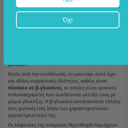
υαλουρονικό οξύ.
Όχι
Η τρεμέλα, ωστόσο, έχει πρόσθετα
πλεονεκτήματα, καθώς θεωρείται ισότιμη με το
υαλουρονικό οξύ
λόγω της ικανότητάς της να
συγκρατεί νερό
. Ως σούπερ φυσικό
ενυδατικό
,
αποτελεί κοινό συστατικό σε καλλυντικά
προϊόντα ενυδάτωσης του δέρματος και των
μαλλιών.
Εκτός από την ενυδάτωση, το μανιτάρι αυτό έχει
και άλλες ευεργετικές ιδιότητες, καθώς είναι
πλούσιο σε β-γλυκάνες
, οι οποίες είναι φυσικοί
πολυσακχαρίτες που συνδέονται μεταξύ τους με
μόρια γλυκόζης. Η β-γλυκάνη κατατάσσεται επίσης
στις φυτικές ίνες λόγω των χαρακτηριστικών
χαρακτηριστικών της.
Οι κάψουλες της εταιρείας MycoWay® περιέχουν