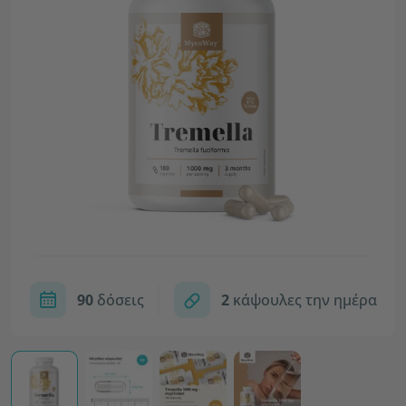
90
δόσεις
2
κάψουλες την ημέρα