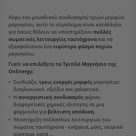
Λόγω του μοναδικού συνδυασμού τριών μορφών
μαγνησίου, αυτό το σύμπλεγμα είναι κατάλληλο
για όσους θέλουν να υποστηρίξουν
πολλές
σωματικές λειτουργίες ταυτόχρονα
και να
εξασφαλίσουν ένα
ευρύτερο φάσμα πηγών
μαγνησίου.
Γιατί να επιλέξετε το Τριπλό Μαγνήσιο της
OnEnergy;
Συνδυάζει
τρεις ενεργές μορφές
μαγνησίου:
δισγλυκινικό, οξείδιο και γαλακτικό.
Η
συνεργιστική συνδυασμός
φέρνει
διαφορετικές χημικές ιδιότητες σε μια
φόρμουλα για
βέλτιστη απόδοση
.
Υποστήριξη πολλαπλών λειτουργιών του
σώματος ταυτόχρονα - ενέργεια, μύες, νευρικό
σύστημα, οστά …