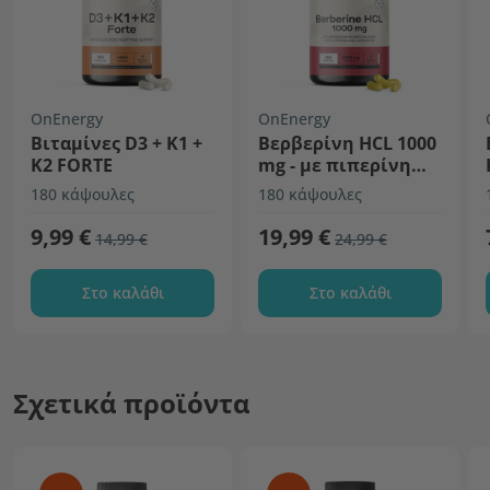
OnEnergy
OnEnergy
Βιταμίνες D3 + K1 +
Βερβερίνη HCL 1000
K2 FORTE
mg - με πιπερίνη
και χρώμιο
180 κάψουλες
180 κάψουλες
9,99 €
19,99 €
14,99 €
24,99 €
Στο καλάθι
Στο καλάθι
Σχετικά προϊόντα