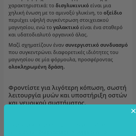
χαρακτηριστικά: το
δισγλυκινικό
είναι μια
χηλική ένωση με το αμινοξύ γλυκίνη, το
οξείδιο
περιέχει υψηλή συγκέντρωση στοιχειακού
μαγνησίου, ενώ το
γαλακτικό
είναι ένα σταθερό
και υδατοδιαλυτό οργανικό άλας.
Μαζί σχηματίζουν έναν
συνεργιστικό συνδυασμό
που συγκεντρώνει διαφορετικές ιδιότητες του
μαγνησίου σε μία φόρμουλα, προσφέροντας
ολοκληρωμένη δράση.
Φροντίστε για λιγότερη κόπωση, σωστή
λειτουργία μυών και υποστήριξη οστών
και νευρικού συστήματος.
Το μαγνήσιο είναι απαραίτητο για πολλές
μεταβολικές
διεργασίες
και συμμετέχει σε