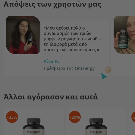
Απόψεις των χρηστών μας
«Μου αρέσει πολύ ο
συνδυασμός των τριών
μορφών μαγνησίου – νιώθω
τη διαφορά μετά από
απαιτητικές προπονήσεις.»
Λίνα H.
Πρέσβειρα της OnEnergy
Άλλοι αγόρασαν και αυτά
-33%
-20%
-