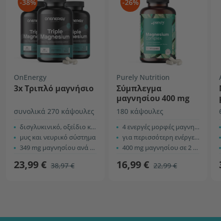
-38%
-26%
OnEnergy
Purely Nutrition
3x Τριπλό μαγνήσιο
Σύμπλεγμα
μαγνησίου 400 mg
συνολικά 270 κάψουλες
180 κάψουλες
δισγλυκινικό, οξείδιο και γαλακτικό
4 ενεργές μορφές μαγνησίου
μυς και νευρικό σύστημα
για περισσότερη ενέργεια και υποστήριξη της λειτουργίας των μυών
349 mg μαγνησίου ανά δόση
400 mg μαγνησίου σε 2 κάψουλες
23,99 €
16,99 €
38,97 €
22,99 €