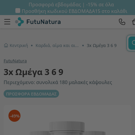
Προσφορά εβδομάδας | -15% σε όλα
Προσθήκη κωδικού
ΕΒΔΟΜΑΔΑ15
στο καλάθι
Κεντρική
Καρδιά, αίμα και αιμοφόρα αγγεία
3x Ωμέγα 3 6 9
FutuNatura
3x Ωμέγα 3 6 9
Περιεχόμενο: συνολικά 180 μαλακές κάψουλες
ΠΡΟΣΦΟΡΑ ΕΒΔΟΜΑΔΑΣ
-49%