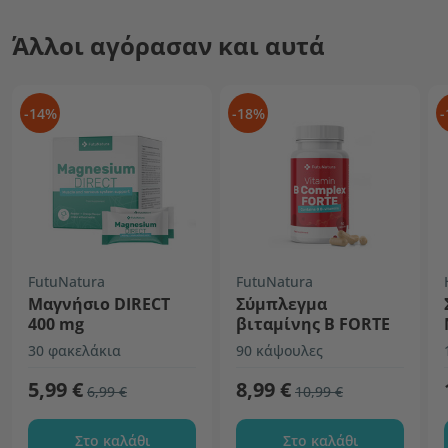
Άλλοι αγόρασαν και αυτά
-14%
-18%
-
FutuNatura
FutuNatura
Μαγνήσιο DIRECT
Σύμπλεγμα
400 mg
βιταμίνης Β FORTE
30 φακελάκια
90 κάψουλες
5,99 €
8,99 €
6,99 €
10,99 €
Στο καλάθι
Στο καλάθι