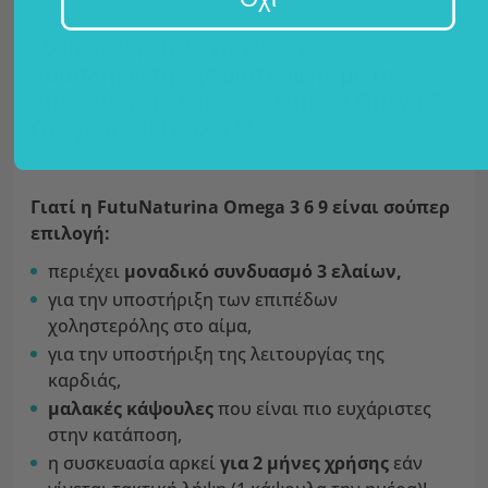
Εξαιρετική επιλογή για την
συμπλήρωση της διατροφής με τα
απαραίτητα ακόρεστα λιπαρά Ωμέγα 3,
Ωμέγα 6 και Ωμέγα 9!
Γιατί η FutuNaturina Omega 3 6 9 είναι σούπερ
επιλογή:
περιέχει
μοναδικό συνδυασμό 3 ελαίων,
για την υποστήριξη των επιπέδων
χοληστερόλης στο αίμα,
για την υποστήριξη της λειτουργίας της
καρδιάς,
μαλακές κάψουλες
που είναι πιο ευχάριστες
στην κατάποση,
η συσκευασία αρκεί
για 2 μήνες χρήσης
εάν