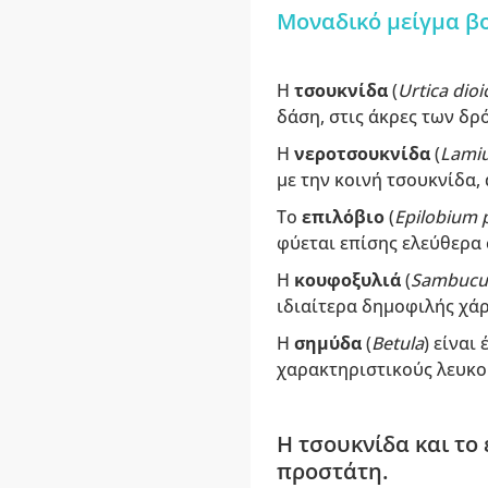
Μοναδικό μείγμα βο
Η
τσουκνίδα
(
Urtica dioi
δάση, στις άκρες των δρ
Η
νεροτσουκνίδα
(
Lami
με την κοινή τσουκνίδα,
Το
επιλόβιο
(
Epilobium 
φύεται επίσης ελεύθερα 
Η
κουφοξυλιά
(
Sambucu
ιδιαίτερα δημοφιλής χάρη
Η
σημύδα
(
Betula
) είναι
χαρακτηριστικούς λευκο
Η τσουκνίδα και το
προστάτη.