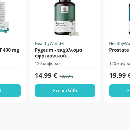
HealthyWorld®
HealthyWo
T 400 mg
Pygeum - εκχύλισμα
Prostate
αφρικανικού
δαμάσκηνου
120 κάψουλες
120 κάψου
14,99 €
19,99 
19,99 €
θι
Στο καλάθι
Σ