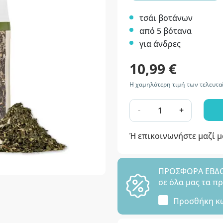
τσάι βοτάνων
από 5 βότανα
για άνδρες
10,99 €
Η χαμηλότερη τιμή των τελευτα
-
+
Ή επικοινωνήστε μαζί 
ΠΡΟΣΦΟΡΑ ΕΒΔΟΜ
σε όλα μας τα π
Προσθήκη κ