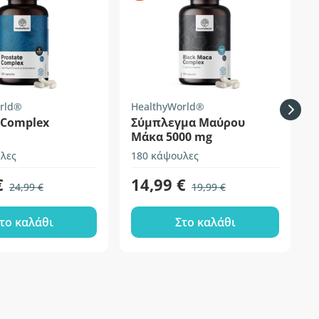
rld®
HealthyWorld®
B
 Complex
Σύμπλεγμα Μαύρου
Μάκα 5000 mg
λες
180 κάψουλες
5
€
14,99 €
24,99 €
19,99 €
το καλάθι
Στο καλάθι