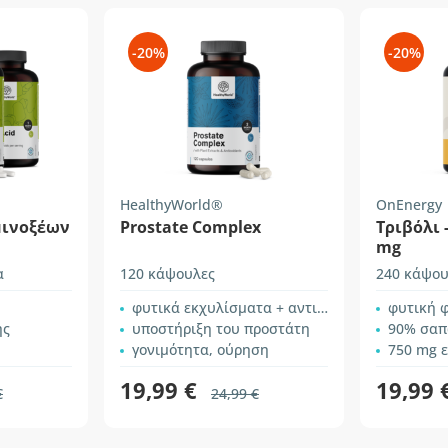
-20%
-20%
HealthyWorld®
OnEnergy
μινοξέων
Prostate Complex
Τριβόλι -
mg
α
120 κάψουλες
240 κάψου
φυτικά εκχυλίσματα + αντιοξειδωτικά
φυτική 
ης
υποστήριξη του προστάτη
90% σαπ
γονιμότητα, ούρηση
750 mg εκ
19,99 €
19,99 
€
24,99 €