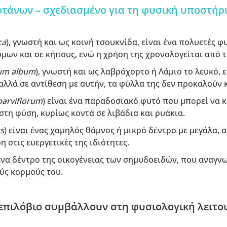
τάνων – σχεδιασμένο για τη φυσική υποστήρ
ca
), γνωστή και ως κοινή τσουκνίδα, είναι ένα πολυετές 
όμων και σε κήπους, ενώ η χρήση της χρονολογείται από 
um album
), γνωστή και ως λαβρόχορτο ή Λάμιο το λευκό, 
 αλλά σε αντίθεση με αυτήν, τα φύλλα της δεν προκαλούν
parviflorum
) είναι ένα παραδοσιακό φυτό που μπορεί να κ
στη φύση, κυρίως κοντά σε λιβάδια και ρυάκια.
s
) είναι ένας χαμηλός θάμνος ή μικρό δέντρο με μεγάλα, 
 στις ευεργετικές της ιδιότητες.
 ένα δέντρο της οικογένειας των σημυδοειδών, που αναγν
ύς κορμούς του.
 επιλόβιο συμβάλλουν στη φυσιολογική λειτο