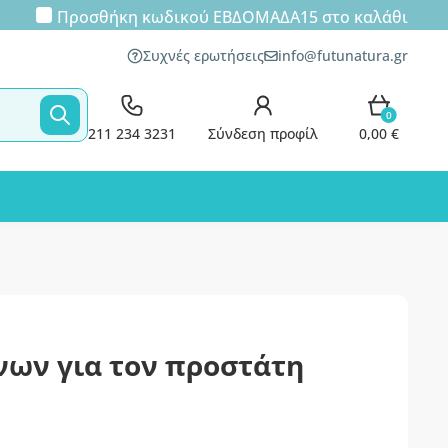
Προσθήκη κωδικού
ΕΒΔΟΜΑΔΑ15
στο καλάθι
Συχνές ερωτήσεις
info@futunatura.gr
0
211 234 3231
Σύνδεση προφίλ
0,00 €
νων για τον προστάτη