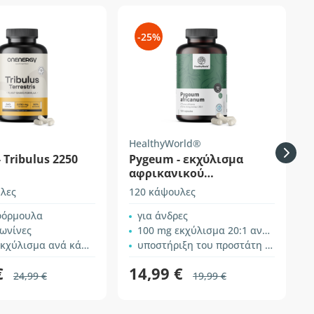
-25%
HealthyWorld®
F
 Tribulus 2250
Pygeum - εκχύλισμα
P
αφρικανικού
δαμάσκηνου
λες
120 κάψουλες
6
φόρμουλα
για άνδρες
ωνίνες
100 mg εκχύλισμα 20:1 ανά κάψουλα
χύλισμα ανά κάψουλα
υποστήριξη του προστάτη και του ουροποιητικού συστήματος
€
14,99 €
24,99 €
19,99 €