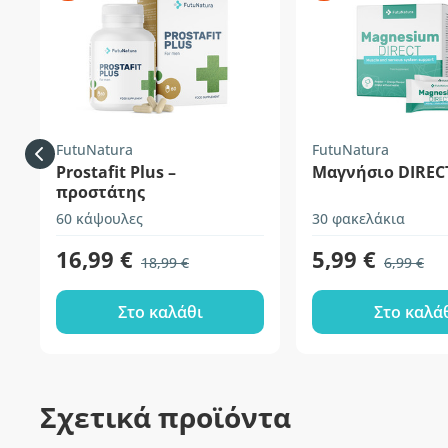
FutuNatura
FutuNatura
Prostafit Plus –
Μαγνήσιο DIREC
προστάτης
60 κάψουλες
30 φακελάκια
16,99 €
5,99 €
18,99 €
6,99 €
Στο καλάθι
Στο καλά
Σχετικά προϊόντα