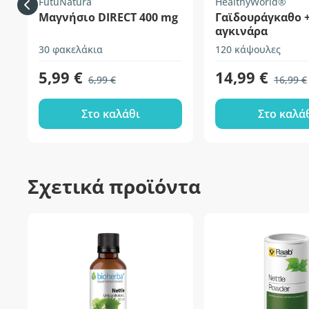
FutuNatura
HealthyWorld®
Μαγνήσιο DIRECT 400 mg
Γαϊδουράγκαθο 
αγκινάρα
30 φακελάκια
120 κάψουλες
5,99 €
14,99 €
6,99 €
16,99 €
Στο καλάθι
Στο καλά
Σχετικά προϊόντα