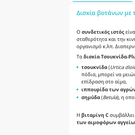
Δισκία βοτάνων με 
Ο
συνδετικός ιστός
είν
σταθερότητα και την κι
οργανισμό κ.λπ. Διαπερ
Τα
δισκία Τσουκνίδα-Pl
τσουκνίδα
(
Urtica dioi
πόδια, μπορεί να μειώ
επίδραση στο αίμα,
ιππουρίδα των αγρώ
σημύδα
(
Betula
), η οπ
Η
βιταμίνη C
συμβάλλει
των αιμοφόρων αγγείω