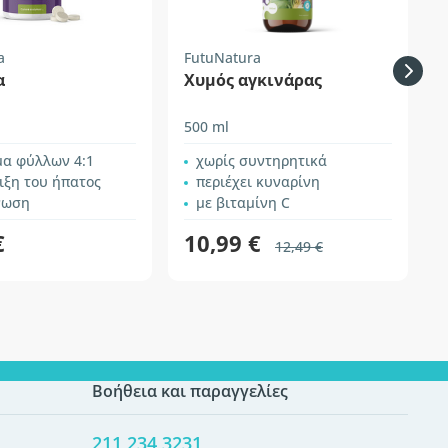
a
FutuNatura
F
α
Χυμός αγκινάρας
500 ml
5
μα φύλλων 4:1
χωρίς συντηρητικά
ιξη του ήπατος
περιέχει κυναρίνη
νωση
με βιταμίνη C
€
10,99 €
12,49 €
Βοήθεια και παραγγελίες
211 234 3231