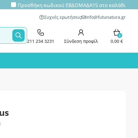
Προσθήκη κωδικού
ΕΒΔΟΜΑΔΑ15
στο καλάθι
Συχνές ερωτήσεις
info@futunatura.gr
0
211 234 3231
Σύνδεση προφίλ
0,00 €
us
α