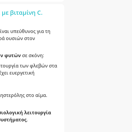
με βιταμίνη C.
ναι υπεύθυνος για τη
ορά ουσιών στον
ών φυτών
σε σκόνη:
ειτουργία των φλεβών στα
χει ευεργετική
ηστερόλης στο αίμα.
σιολογική λειτουργία
συστήματος
.