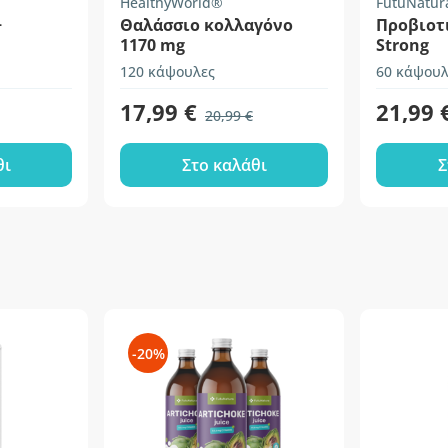
HealthyWorld®
FutuNatur
+
Θαλάσσιο κολλαγόνο
Προβιοτι
1170 mg
Strong
120 κάψουλες
60 κάψουλ
17,99 €
21,99 
20,99 €
θι
Στο καλάθι
Σ
-20%