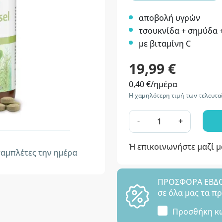
αποβολή υγρών
τσουκνίδα + σημύδα 
με βιταμίνη C
19,99 €
0,40 €/ημέρα
Η χαμηλότερη τιμή των τελευτα
-
+
Ή επικοινωνήστε μαζί 
αμπλέτες την ημέρα
ΠΡΟΣΦΟΡΑ ΕΒΔΟΜ
σε όλα μας τα π
Προσθήκη κ