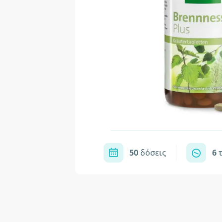
50
δόσεις
6
τ