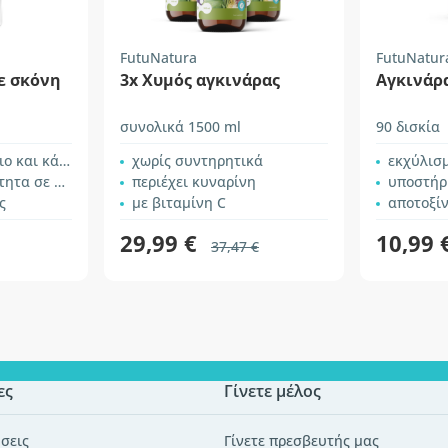
FutuNatura
FutuNatur
ε σκόνη
3x Χυμός αγκινάρας
Αγκινάρ
συνολικά 1500 ml
90 δισκία
 και κάλιο
χωρίς συντηρητικά
εκχύλισ
ε πρωτεΐνες
περιέχει κυναρίνη
υποστήρ
ς
με βιταμίνη C
αποτοξί
29,99 €
10,99 
37,47 €
ες
Γίνετε μέλος
σεις
Γίνετε πρεσβευτής μας