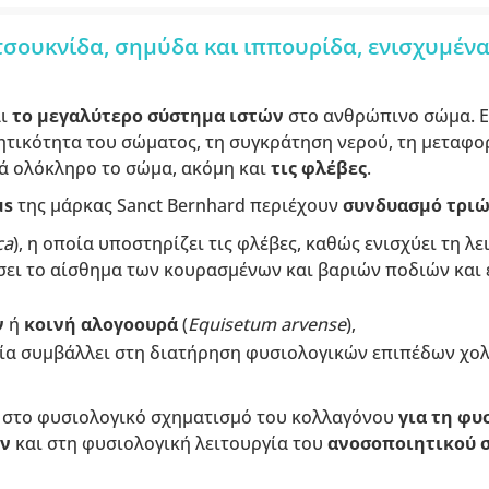
τσουκνίδα, σημύδα και ιππουρίδα, ενισχυμένα 
αι
το μεγαλύτερο σύστημα ιστών
στο ανθρώπινο σώμα. Εί
νητικότητα του σώματος, τη συγκράτηση νερού, τη μεταφ
νά ολόκληρο το σώμα, ακόμη και
τις φλέβες
.
us
της μάρκας Sanct Bernhard περιέχουν
συνδυασμό τρι
ca
), η οποία υποστηρίζει τις φλέβες, καθώς ενισχύει τη λ
σει το αίσθημα των κουρασμένων και βαριών ποδιών και έ
ν
ή
κοινή αλογοουρά
(
Equisetum arvense
),
οία συμβάλλει στη διατήρηση φυσιολογικών επιπέδων χολ
 στο φυσιολογικό σχηματισμό του κολλαγόνου
για τη φυ
ν
και στη φυσιολογική λειτουργία του
ανοσοποιητικού 