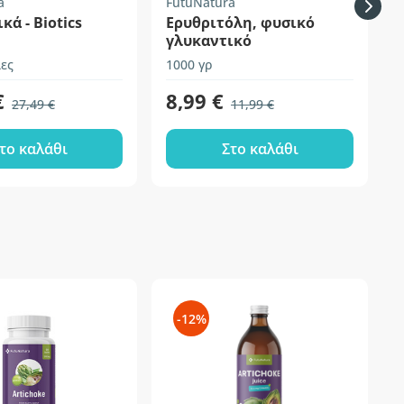
a
FutuNatura
S
κά - Biotics
Ερυθριτόλη, φυσικό
γλυκαντικό
ες
1000 γρ
1
€
8,99 €
27,49 €
11,99 €
το καλάθι
Στο καλάθι
-12%