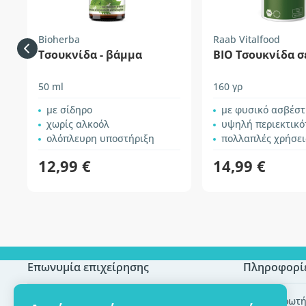
Bioherba
Raab Vitalfood
Τσουκνίδα - βάμμα
BIO Τσουκνίδα σ
50 ml
160 γρ
με σίδηρο
με φυσικό ασβέστιο
χωρίς αλκοόλ
υψηλή περιεκτικότητα σ
ολόπλευρη υποστήριξη
πολλαπλές χρήσει
12,99 €
14,99 €
Επωνυμία επιχείρησης
Πληροφορί
Πιστοποίηση ECO
Συχνές ερωτή