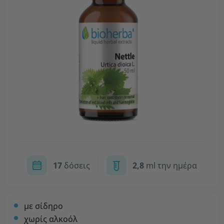
17
δόσεις
2,8
ml την ημέρα
με σίδηρο
χωρίς αλκοόλ