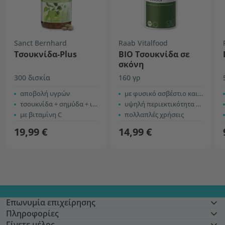
Sanct Bernhard
Raab Vitalfood
Τσουκνίδα-Plus
BIO Τσουκνίδα σε
σκόνη
300 δισκία
160 γρ
αποβολή υγρών
με φυσικό ασβέστιο και κάλιο
τσουκνίδα + σημύδα + ιππουρίδα
υψηλή περιεκτικότητα σε πρωτεΐνες
με βιταμίνη C
πολλαπλές χρήσεις
19,99 €
14,99 €
Επωνυμία επιχείρησης
Πληροφορίες
Γίνετε μέλος