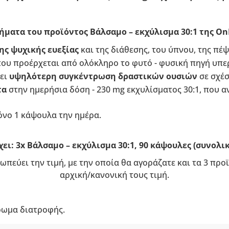
ήματα του προϊόντος Βάλσαμο – εκχύλισμα 30:1 της On
ης ψυχικής ευεξίας
και της διάθεσης, του ύπνου, της πέψ
ου προέρχεται από ολόκληρο το φυτό - φυσική πηγή υπερ
ει
υψηλότερη συγκέντρωση δραστικών ουσιών
σε σχέσ
τα
στην ημερήσια δόση - 230 mg εκχυλίσματος 30:1, που α
όνο 1 κάψουλα την ημέρα.
ει: 3x Βάλσαμο – εκχύλισμα 30:1, 90 κάψουλες (συνολι
ωπεύει την τιμή, με την οποία θα αγοράζατε και τα 3 πρ
αρχική/κανονική τους τιμή.
ρωμα διατροφής.