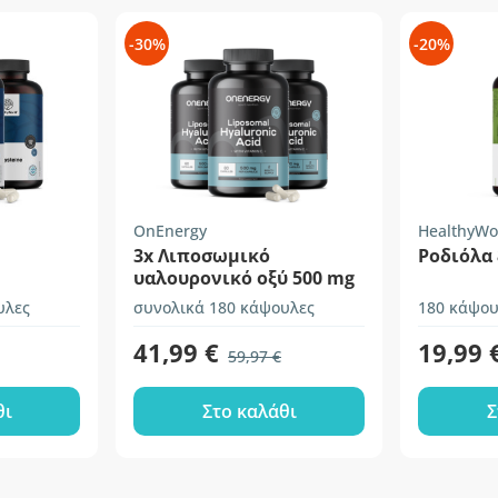
-30%
-20%
OnEnergy
HealthyWo
3x Λιποσωμικό
Ροδιόλα
υαλουρονικό οξύ 500 mg
υλες
συνολικά 180 κάψουλες
180 κάψου
41,99 €
19,99 
59,97 €
θι
Στο καλάθι
Σ