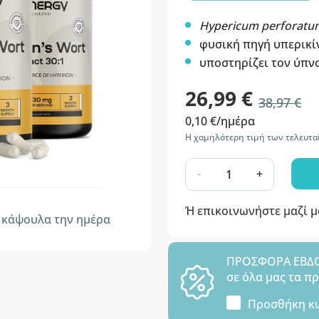
Hypericum perforatu
φυσική πηγή υπερικί
υποστηρίζει τον ύπνο
26,99 €
38,97 €
0,10 €/ημέρα
Η χαμηλότερη τιμή των τελευτα
-
+
Ή επικοινωνήστε μαζί 
κάψουλα την ημέρα
ΠΡΟΣΦΟΡΑ ΕΒΔΟΜ
σε όλα μας τα π
Προσθήκη κ