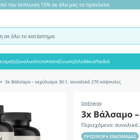
 την έκπτωση 15% σε όλα μας τα προϊόντα.
τισμα
Σεξουαλικότητα
Αποτοξίνωση
Ζελεδάκια
Παιδιά
3x Βάλσαμο – εκχύλισμα 30:1, συνολικά 270 κάψουλες
OnEnergy
3x Βάλσαμο –
Περιεχόμενο: συνολικά
ΠΡΟΣΦΟΡΑ ΕΒΔΟΜΑΔΑΣ