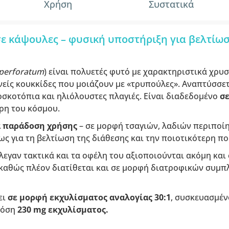
Χρήση
Συστατικά
ε κάψουλες – φυσική υποστήριξη για βελτίωση
perforatum
) είναι πολυετές φυτό με χαρακτηριστικά χρυ
είς κουκκίδες που μοιάζουν με «τρυπούλες». Αναπτύσσετ
οσκοτόπια και ηλιόλουστες πλαγιές. Είναι διαδεδομένο
σ
έρη του κόσμου.
 παράδοση χρήσης
– σε μορφή τσαγιών, λαδιών περιποί
 για τη βελτίωση της διάθεσης και την ποιοτικότερη πο
έλεγαν τακτικά και τα οφέλη του αξιοποιούνται ακόμη και
, καθώς πλέον διατίθεται και σε μορφή διατροφικών συμ
ει
σε μορφή εκχυλίσματος
αναλογίας 30:1
, συσκευασμέν
δόση
230 mg εκχυλίσματος.