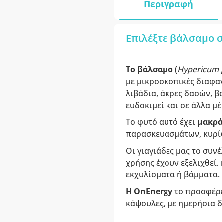
Περιγραφή
Επιλέξτε βάλσαμο σ
Το βάλσαμο
(
Hypericum 
με μικροσκοπικές διαφαν
λιβάδια, άκρες δασών, β
ευδοκιμεί και σε άλλα μ
Το φυτό αυτό έχει
μακρά
παρασκευασμάτων, κυρίως
Οι γιαγιάδες μας το συν
χρήσης έχουν εξελιχθεί
εκχυλίσματα ή βάμματα.
Η OnEnergy
το προσφέρ
κάψουλες, με ημερήσια 