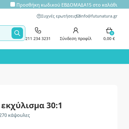
Προσθήκη κωδικού
ΕΒΔΟΜΑΔΑ15
στο καλάθι
Συχνές ερωτήσεις
info@futunatura.gr
0
211 234 3231
Σύνδεση προφίλ
0,00 €
 εκχύλισμα 30:1
 270 κάψουλες