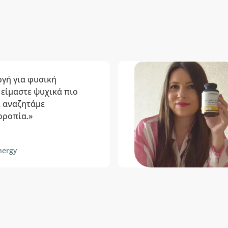
ογή για φυσική
είμαστε ψυχικά πιο
ι αναζητάμε
ρροπία.»
nergy