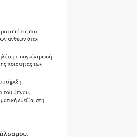
.
μια από τις πιο
των ανθέων όταν
ψηλότερη συγκέντρωσή
της ποιότητας των
οστήριξη:
α του ύπνου,
ματική ευεξία, στη
βάλσαμου.