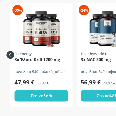
-30%
-24%
OnEnergy
HealthyWorld®
3x Έλαιο Krill 1200 mg
3x NAC 500 mg
συνολικά 540 μαλακές κάψουλες
συνολικά 540 κάψο
47,99 €
56,99 €
68,97 €
74,97 €
Στο καλάθι
Στο καλά