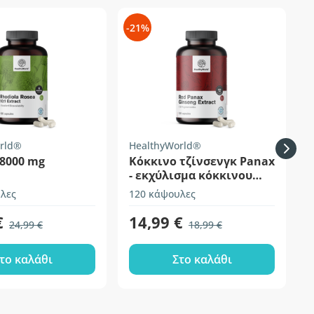
-21%
rld®
HealthyWorld®
B
 8000 mg
Κόκκινο τζίνσενγκ Panax
- εκχύλισμα κόκκινου
τζίνσενγκ 600 mg
λες
120 κάψουλες
1
€
14,99 €
24,99 €
18,99 €
το καλάθι
Στο καλάθι