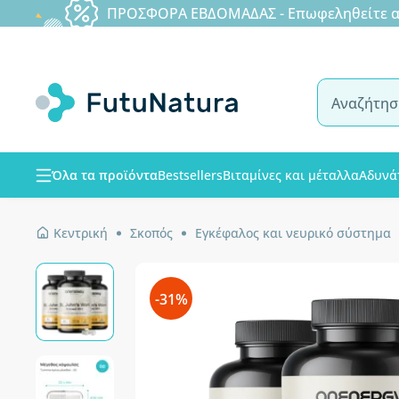
ΠΡΟΣΦΟΡΑ ΕΒΔΟΜΑΔΑΣ - Επωφεληθείτε από
Όλα τα προϊόντα
Bestsellers
Βιταμίνες και μέταλλα
Αδυνά
Κεντρική
Σκοπός
Εγκέφαλος και νευρικό σύστημα
-31%