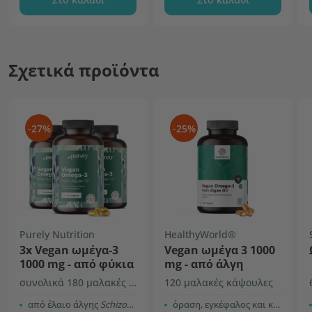
Σχετικά προϊόντα
-27%
-25%
Purely Nutrition
HealthyWorld®
3x Vegan ωμέγα-3
Vegan ωμέγα 3 1000
1000 mg - από φύκια
mg - από άλγη
συνολικά 180 μαλακές κάψουλες
120 μαλακές κάψουλες
από έλαιο άλγης
Schizochytrium sp.
όραση, εγκέφαλος και καρδιά