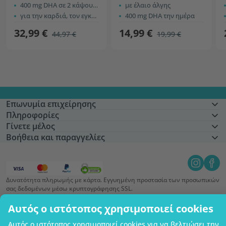
400 mg DHA σε 2 κάψουλες
με έλαιο άλγης
για την καρδιά, τον εγκέφαλο και την όραση
400 mg DHA την ημέρα
32,99 €
14,99 €
44,97 €
19,99 €
Επωνυμία επιχείρησης
Πληροφορίες
Γίνετε μέλος
Βοήθεια και παραγγελίες
Δυνατότητα πληρωμής με κάρτα. Εγγυημένη προστασία των προσωπικών
σας δεδομένων μέσω κρυπτογράφησης SSL.
Copyright © 2012 - 2026   |   Be Healthy Group d.o.o.
Αυτός ο ιστότοπος χρησιμοποιεί cookies
Χάρτης ιστότοπου
Χρήση των cookies
Ρυθμίσεις cookies
Αυτός ο ιστότοπος χρησιμοποιεί cookies για να βελτιώσει την