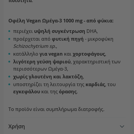
ποιότητα
.
Οφέλη Vegan Ωμέγα-3 1000 mg - από φύκια:
περιέχει
υψηλή συγκέντρωση
DHA,
προέρχεται από
φυτική πηγή
- μικροφύκη
Schizochytrium sp.
,
κατάλληλο
για vegan
και
χορτοφάγους
,
λιγότερη γεύση ψαριού
, χαρακτηριστική των
περισσότερων Ωμέγα-3,
χωρίς γλουτένη και λακτόζη
,
υποστηρίζει τη λειτουργία της
καρδιάς
, του
εγκεφάλου
και της
όρασης
.
Το προϊόν είναι συμπλήρωμα διατροφής.
Χρήση