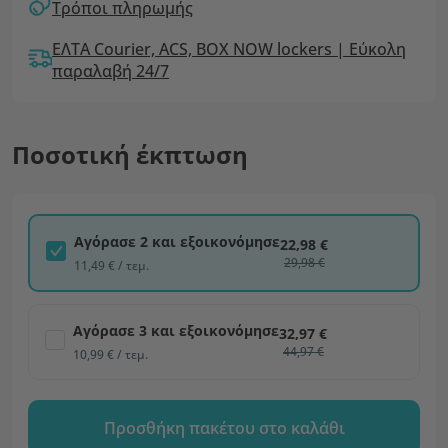
Τρόποι πληρωμής
ΕΛΤΑ Courier, ACS, BOX NOW lockers | Εύκολη
παραλαβή 24/7
Ποσοτική έκπτωση
Αγόρασε 2 και εξοικονόμησε
22,98 €
29,98 €
11,49 € / τεμ.
Αγόρασε 3 και εξοικονόμησε
32,97 €
44,97 €
10,99 € / τεμ.
Προσθήκη πακέτου στο καλάθι