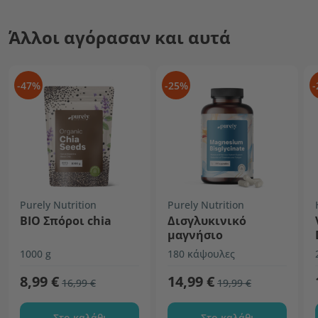
Άλλοι αγόρασαν και αυτά
-47%
-25%
-
Purely Nutrition
Purely Nutrition
ΒΙΟ Σπόροι chia
Δισγλυκινικό
μαγνήσιο
1000 g
180 κάψουλες
8,99 €
14,99 €
16,99 €
19,99 €
Στο καλάθι
Στο καλάθι