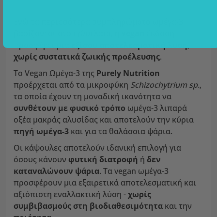
Ενώ τα περισσότερα συμπληρώματα ωμέγα-3
βασίζονται στο ιχθυέλαιο, η
vegan
έκδοση
προσφέρει μια
εξίσου αποτελεσματική λύση
,
χωρίς συστατικά ζωικής προέλευσης
.
Το Vegan Ωμέγα-3 της
Purely Nutrition
προέρχεται από τα μικροφύκη
Schizochytrium sp.
,
τα οποία έχουν τη μοναδική ικανότητα να
συνθέτουν με φυσικό τρόπο
ωμέγα-3 λιπαρά
οξέα μακράς αλυσίδας και αποτελούν την κύρια
πηγή ωμέγα-3
και για τα θαλάσσια ψάρια.
Οι κάψουλες αποτελούν ιδανική επιλογή για
όσους κάνουν
φυτική διατροφή
ή
δεν
καταναλώνουν ψάρια
. Τα vegan ωμέγα-3
προσφέρουν μια εξαιρετικά αποτελεσματική και
αξιόπιστη εναλλακτική λύση -
χωρίς
συμβιβασμούς στη βιοδιαθεσιμότητα
και την