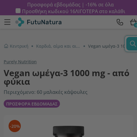
Προσφορά εβδομάδας | -16% σε όλα
Προσθήκη κωδικού
16ΛΙΓΟΤΕΡΑ
στο καλάθι
Κεντρική
Καρδιά, αίμα και αιμοφόρα αγγεία
Vegan ωμέγα-3 1000 mg - από φύκια
Purely Nutrition
Vegan ωμέγα-3 1000 mg - από
φύκια
Περιεχόμενο: 60 μαλακές κάψουλες
ΠΡΟΣΦΟΡΑ ΕΒΔΟΜΑΔΑΣ
-20%