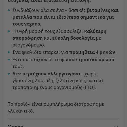
σταγόνες είναι εξαιρετική επιλογή;
Συνδυάζουν όλα σε ένα – βασικές
βιταμίνες και
μέταλλα
που είναι ιδιαίτερα σημαντικά για
τους vegans
.
Η υγρή μορφή τους εξασφαλίζει
καλύτερη
απορρόφηση
και
εύκολη δοσολογία
με
σταγονόμετρο.
Ένα φιαλίδιο επαρκεί για
προμήθεια 4 μηνών
.
Εντυπωσιάζουν με το φυσικό
τροπικό άρωμά
τους.
Δεν περιέχουν αλλεργιογόνα
– χωρίς
γλουτένη, λακτόζη, ζελατίνη και γενετικά
τροποποιημένους οργανισμούς (ΓΤΟ).
Το προϊόν είναι συμπλήρωμα διατροφής με
γλυκαντικό.