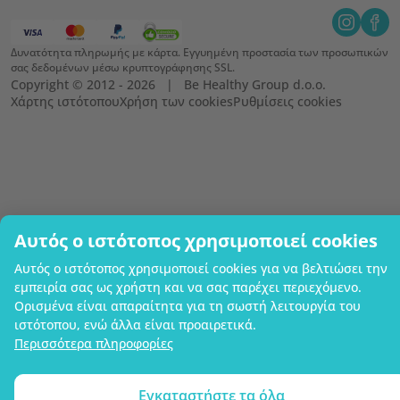
Δυνατότητα πληρωμής με κάρτα. Εγγυημένη προστασία των προσωπικών
σας δεδομένων μέσω κρυπτογράφησης SSL.
Copyright © 2012 - 2026   |   Be Healthy Group d.o.o.
Χάρτης ιστότοπου
Χρήση των cookies
Ρυθμίσεις cookies
Αυτός ο ιστότοπος χρησιμοποιεί cookies
Αυτός ο ιστότοπος χρησιμοποιεί cookies για να βελτιώσει την
εμπειρία σας ως χρήστη και να σας παρέχει περιεχόμενο.
Ορισμένα είναι απαραίτητα για τη σωστή λειτουργία του
ιστότοπου, ενώ άλλα είναι προαιρετικά.
Περισσότερα πληροφορίες
Εγκαταστήστε τα όλα