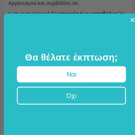
οργανισμού και συμβάλλει σε:
τη φυσιολογική
λειτουργία των μεταβολικών
διεργασιών που αποσκοπούν στην παραγωγή
ενέργειας
(B2, B6, B12, σίδηρος, ιώδιο),
τη φυσιολογική λειτουργία του
νευρικού
συστήματος
(B2, B6, B12, ιώδιο, κάλιο),
τη φυσιολογική
ψυχολογική λειτουργία
(B6,
Θα θέλατε έκπτωση;
B9, B12),
το φυσιολογικό
σχηματισμό ερυθρών
αιμοσφαιρίων
(B6, B12, σίδηρος),
Ναι
τη φυσιολογική λειτουργία του
ανοσοποιητικού συστήματος
(B9, B12,
Όχι
ψευδάργυρος, σίδηρος, σελήνιο),
τη διατήρηση της φυσιολογικής όρασης (B2,
ψευδάργυρος),
τη φυσιολογική
γνωσιακή λειτουργία
(ψευδάργυρος, σίδηρος, ιώδιο),
τη φυσιολογική παραγωγή θυρεοειδικών