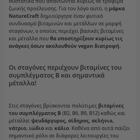
συστατικά που απαντώνται κυρίως σε τρόφιμα
ζωικής προέλευσης. Για τον λόγο αυτό, η
μάρκα
NatureCraft
δημιούργησε έναν φυτικό
συνδυασμό βιταμινών και μετάλλων σε μορφή
σταγόνων, ο οποίος περιέχει βασικές βιταμίνες
και μέταλλα που
θα υποστηρίξουν κυρίως τις
ανάγκες όσων ακολουθούν vegan διατροφή
.
Οι σταγόνες περιέχουν βιταμίνες του
συμπλέγματος Β και σημαντικά
μέταλλα!
Στις σταγόνες βρίσκονται πολύτιμες
βιταμίνες
του συμπλέγματος Β
(B2, B6, B9, B12) καθώς και
μέταλλα:
ψευδάργυρος, σίδηρος, σελήνιο,
νάτριο, ιώδιο
και
κάλιο
. Καθένα από αυτά παίζει
σημαντικό ρόλο σε διάφορες λειτουργίες του