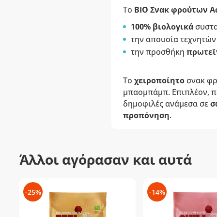
Το
ΒΙΟ Σνακ φρούτων
A
100% βιολογικά
συστα
την απουσία τεχνητών
την προσθήκη
πρωτεϊ
Το
χειροποίητο
σνακ φρ
μπαομπάμπ. Επιπλέον, π
δημοφιλές ανάμεσα σε
σ
προπόνηση
.
Άλλοι αγόρασαν και αυτά
-25%
-14%