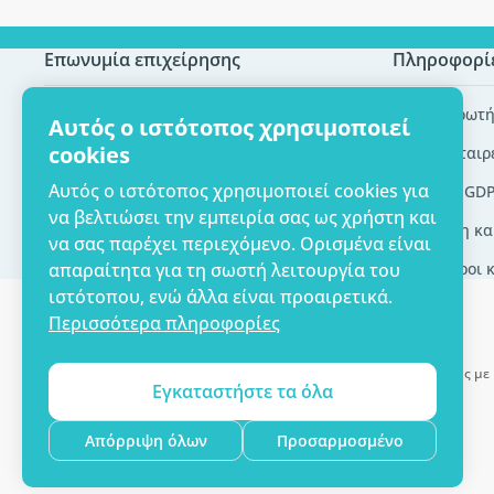
Επωνυμία επιχείρησης
Πληροφορί
Πιστοποίηση ECO
Συχνές ερωτή
Αυτός ο ιστότοπος χρησιμοποιεί
cookies
Επικοινωνία
Brands/εταιρ
Αυτός ο ιστότοπος χρησιμοποιεί cookies για
Σχετικά με εμάς
Εργαλεία GD
να βελτιώσει την εμπειρία σας ως χρήστη και
Παράδοση κα
να σας παρέχει περιεχόμενο. Ορισμένα είναι
Γενικοί όροι 
απαραίτητα για τη σωστή λειτουργία του
ιστότοπου, ενώ άλλα είναι προαιρετικά.
Περισσότερα πληροφορίες
Δυνατότητα πληρωμής με 
Εγκαταστήστε τα όλα
Copyright © 2012 - 2026   |   Be Healthy Group d.o.o.
Απόρριψη όλων
Προσαρμοσμένο