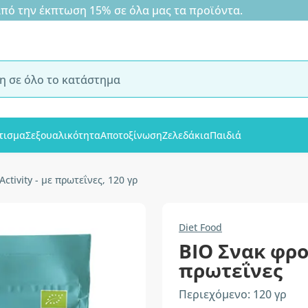
 την έκπτωση 15% σε όλα μας τα προϊόντα.
τισμα
Σεξουαλικότητα
Αποτοξίνωση
Ζελεδάκια
Παιδιά
ctivity - με πρωτεΐνες, 120 γρ
Diet Food
ΒΙΟ Σνακ φρο
πρωτεΐνες
Περιεχόμενο: 120 γρ