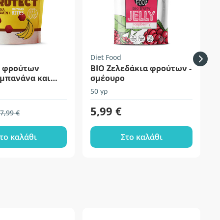
Diet Food
κ φρούτων
BIO Ζελεδάκια φρούτων -
- μπανάνα και
σμέουρο
50 γρ
5
5,99 €
7,99 €
το καλάθι
Στο καλάθι