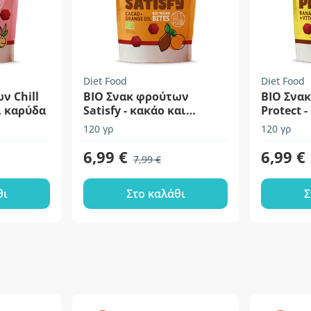
Diet Food
Diet Food
ν Chill
ΒΙΟ Σνακ φρούτων
ΒΙΟ Σνα
ι καρύδα
Satisfy - κακάο και
Protect 
πορτοκάλι
ανανάς
120 γρ
120 γρ
6,99 €
6,99 €
7,99 €
θι
Στο καλάθι
Σ