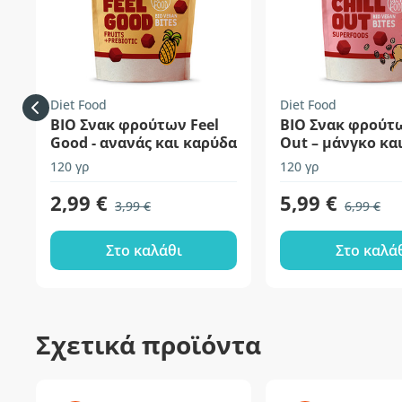
Diet Food
Diet Food
ΒΙΟ Σνακ φρούτων Feel
BIO Σνακ φρούτω
Good - ανανάς και καρύδα
Out – μάνγκο κα
120 γρ
120 γρ
2,99 €
5,99 €
3,99 €
6,99 €
Στο καλάθι
Στο καλά
Σχετικά προϊόντα