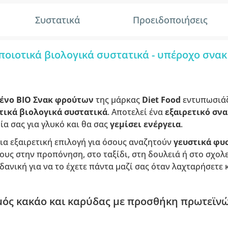
Συστατικά
Προειδοποιήσεις
οιοτικά βιολογικά συστατικά - υπέροχο σνακ 
ένο
BIO Σνακ φρούτων
της μάρκας
Diet Food
εντυπωσιάζε
τικά βιολογικά συστατικά
. Αποτελεί ένα
εξαιρετικό σνα
ία σας για γλυκό και θα σας
γεμίσει ενέργεια
.
ια εξαιρετική επιλογή για όσους αναζητούν
γευστικά φυ
ους στην προπόνηση, στο ταξίδι, στη δουλειά ή στο σχολεί
 ιδανική για να το έχετε πάντα μαζί σας όταν λαχταρήσετε 
ός κακάο και καρύδας με προσθήκη πρωτεϊνώ