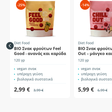
-25%
-14%
Diet Food
Diet Food
ΒΙΟ Σνακ φρούτων Feel
BIO Σνακ φρούτω
Good - ανανάς και καρύδα
Out – μάνγκο κα
120 γρ
120 γρ
vegan σνακ
vegan σνακ
υπέροχη γεύση
υπέροχη γεύση
βιολογικά συστατικά
βιολογικά συστατ
2,99 €
5,99 €
3,99 €
6,99 €