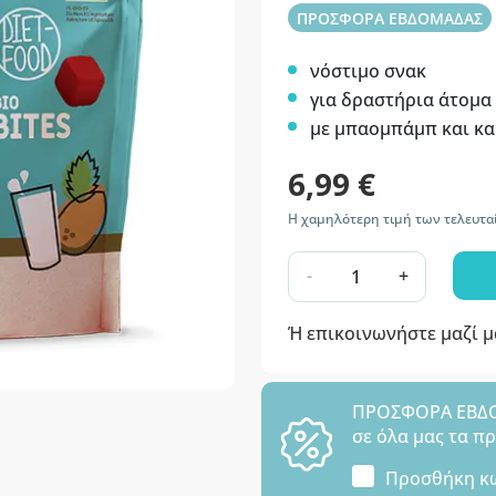
ΠΡΟΣΦΟΡΑ ΕΒΔΟΜΑΔΑΣ
νόστιμο σνακ
για δραστήρια άτομα
με μπαομπάμπ
και κ
6,99 €
Η χαμηλότερη τιμή των τελευταί
-
+
Ή επικοινωνήστε μαζί 
ΠΡΟΣΦΟΡΑ ΕΒΔΟΜ
σε όλα μας τα π
Προσθήκη κ