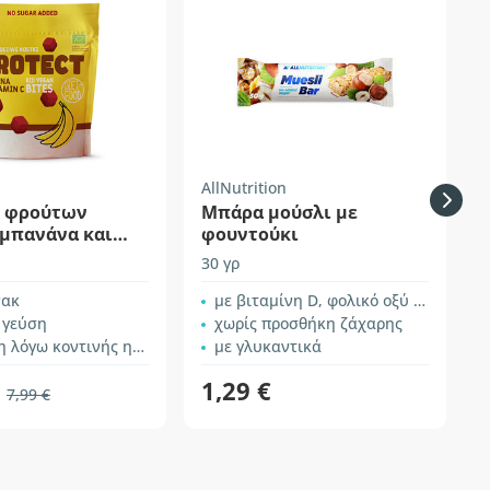
AllNutrition
S
κ φρούτων
Μπάρα μούσλι με
- μπανάνα και
φουντούκι
30 γρ
1
νακ
με βιταμίνη D, φολικό οξύ και σίδηρο
 γεύση
χωρίς προσθήκη ζάχαρης
 κοντινής ημερομηνίας λήξης
με γλυκαντικά
1,29 €
7,99 €