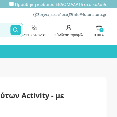
Προσθήκη κωδικού
ΕΒΔΟΜΑΔΑ15
στο καλάθι
Συχνές ερωτήσεις
info@futunatura.gr
0
211 234 3231
Σύνδεση προφίλ
0,00 €
ύτων Activity - με