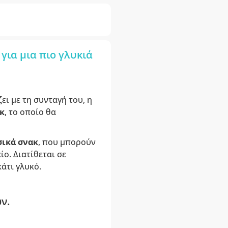
για μια πιο γλυκιά
ι με τη συνταγή του, η
κ
, το οποίο θα
σικά σνακ
, που μπορούν
ο. Διατίθεται σε
κάτι γλυκό.
ν.