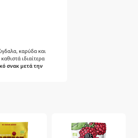
ύγδαλα, καρύδα και
ο καθιστά ιδιαίτερα
κό σνακ μετά την
-