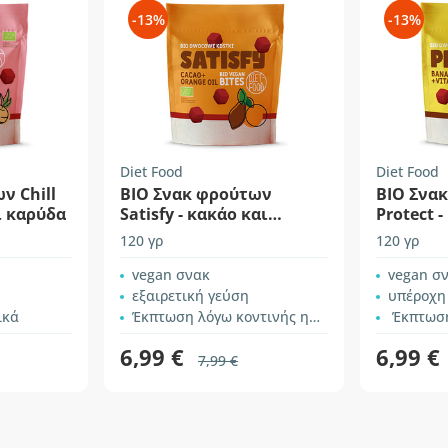
-13%
-13%
Diet Food
Diet Food
ν Chill
ΒΙΟ Σνακ φρούτων
ΒΙΟ Σνα
ι καρύδα
Satisfy - κακάο και
Protect 
πορτοκάλι
ανανάς
120 γρ
120 γρ
vegan σνακ
vegan σ
εξαιρετική γεύση
υπέροχη
ικά
Έκπτωση λόγω κοντινής ημερομηνίας λήξης
Έκπτωση λόγω
6,99 €
6,99 €
7,99 €