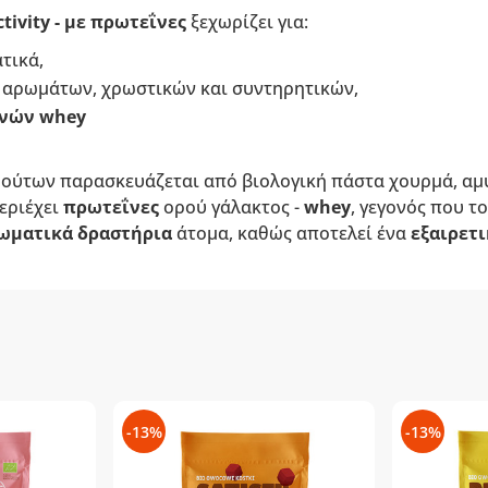
ctivity - με πρωτεΐνες
ξεχωρίζει για:
τικά,
 αρωμάτων, χρωστικών και συντηρητικών,
νών
whey
ούτων παρασκευάζεται από βιολογική πάστα χουρμά, αμ
εριέχει
πρωτεΐνες
ορού γάλακτος -
whey
, γεγονός που τ
ωματικά δραστήρια
άτομα, καθώς αποτελεί ένα
εξαιρετι
-13%
-13%