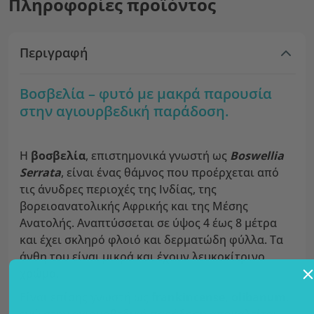
Πληροφορίες προϊόντος
Περιγραφή
Βοσβελία – φυτό με μακρά παρουσία
στην αγιουρβεδική παράδοση.
Η
βοσβελία
, επιστημονικά γνωστή ως
Boswellia
Serrata
, είναι ένας θάμνος που προέρχεται από
τις άνυδρες περιοχές της Ινδίας, της
βορειοανατολικής Αφρικής και της Μέσης
Ανατολής. Αναπτύσσεται σε ύψος 4 έως 8 μέτρα
και έχει σκληρό φλοιό και δερματώδη φύλλα. Τα
άνθη του είναι μικρά και έχουν λευκοκίτρινο
χρώμα.
Είναι επίσης γνωστή ως
frankincense, olibanum
,