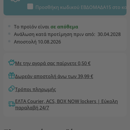
Προσθήκη κωδικού
ΕΒΔΟΜΑΔΑ15
στο καλ
Το προϊόν είναι
σε απόθεμα
Ανάλωση κατά προτίμηση πριν από:
30.04.2028
Αποστολή 10.08.2026
Με την αγορά σας παίρνετε 0,50 €
Δωρεάν αποστολή άνω των 39,99 €
Τρόποι πληρωμής
ΕΛΤΑ Courier, ACS, BOX NOW lockers | Εύκολη
παραλαβή 24/7