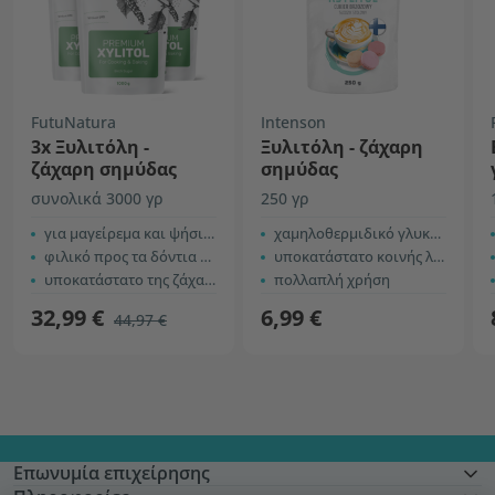
FutuNatura
Intenson
3x Ξυλιτόλη -
Ξυλιτόλη - ζάχαρη
ζάχαρη σημύδας
σημύδας
συνολικά 3000 γρ
250 γρ
για μαγείρεμα και ψήσιμο
χαμηλοθερμιδικό γλυκαντικό
φιλικό προς τα δόντια + το σάκχαρο του αίματος
υποκατάστατο κοινής λευκής ζάχαρης
υποκατάστατο της ζάχαρης
πολλαπλή χρήση
32,99 €
6,99 €
44,97 €
Επωνυμία επιχείρησης