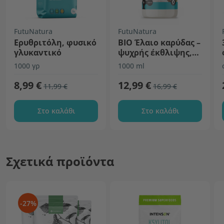
FutuNatura
FutuNatura
Ερυθριτόλη, φυσικό
BIO Έλαιο καρύδας –
γλυκαντικό
ψυχρής έκθλιψης,
ανεπεξέργαστο
1000 γρ
1000 ml
8,99 €
12,99 €
11,99 €
16,99 €
Στο καλάθι
Στο καλάθι
Σχετικά προϊόντα
-27%