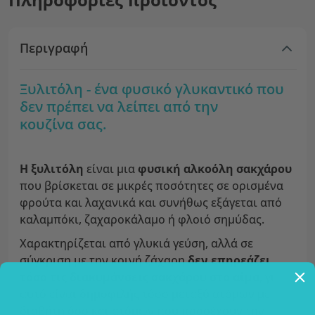
Περιγραφή
Ξυλιτόλη - ένα φυσικό γλυκαντικό που
δεν πρέπει να λείπει από την
κουζίνα σας.
Η ξυλιτόλη
είναι μια
φυσική αλκοόλη σακχάρου
που βρίσκεται σε μικρές ποσότητες σε ορισμένα
φρούτα και λαχανικά και συνήθως εξάγεται από
καλαμπόκι, ζαχαροκάλαμο ή φλοιό σημύδας.
Χαρακτηρίζεται από γλυκιά γεύση, αλλά σε
σύγκριση με την κοινή ζάχαρη
δεν επηρεάζει
τόσο τις διακυμάνσεις σακχάρου στο αίμα
, γι'
αυτό είναι δημοφιλής τόσο μεταξύ ατόμων με
διαβήτη όσο και ατόμων που προσέχουν την