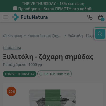
THRIVE THURSDAY – 18% έκπτωση
Προσθήκη κωδικού
ΠΕΜΠΤΗ
στο καλάθι
0
Κεντρική
Υποκατάστατα ζάχαρης
Ξυλιτόλη - ζάχαρη σημύδας
FutuNatura
Ξυλιτόλη - ζάχαρη σημύδας
Περιεχόμενο: 1000 γρ
THRIVE THURSDAY
0d 16h 20m 22s
-20%