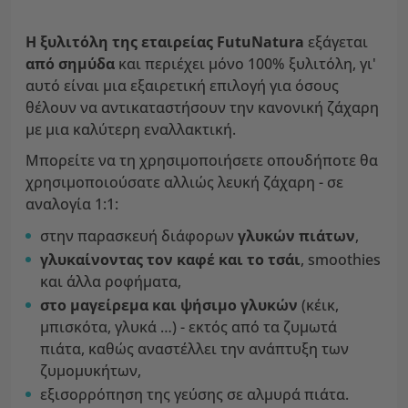
Η ξυλιτόλη της εταιρείας FutuNatura
εξάγεται
από σημύδα
και περιέχει μόνο 100% ξυλιτόλη, γι'
αυτό είναι μια εξαιρετική επιλογή για όσους
θέλουν να αντικαταστήσουν την κανονική ζάχαρη
με μια καλύτερη εναλλακτική.
Μπορείτε να τη χρησιμοποιήσετε οπουδήποτε θα
χρησιμοποιούσατε αλλιώς λευκή ζάχαρη - σε
αναλογία 1:1:
στην παρασκευή διάφορων
γλυκών πιάτων
,
γλυκαίνοντας τον καφέ και το τσάι
, smoothies
και άλλα ροφήματα,
στο μαγείρεμα και ψήσιμο γλυκών
(κέικ,
μπισκότα, γλυκά …) - εκτός από τα ζυμωτά
πιάτα, καθώς αναστέλλει την ανάπτυξη των
ζυμομυκήτων,
εξισορρόπηση της γεύσης σε αλμυρά πιάτα.