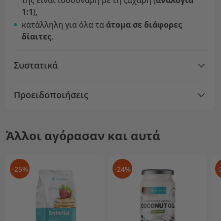
της είναι ισοδύναμη με τη ζάχαρη (
αναλογία
1:1
),
κατάλληλη για όλα τα
άτομα σε διάφορες
δίαιτες
.
Συστατικά
Προειδοποιήσεις
Άλλοι αγόρασαν και αυτά
-25%
-24%
-