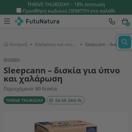
THRIVE THURSDAY – 18% έκπτωση
Προσθήκη κωδικού
ΠΕΜΠΤΗ
στο καλάθι
0
Κεντρική
Εγκέφαλος και νευρικό σύστημα
Sleepcann – δισκία για ύπνο και χαλάρωση
Annabis
Sleepcann – δισκία για ύπνο
και χαλάρωση
Περιεχόμενο: 60 δισκία
THRIVE THURSDAY
0d 6h 34m 9s