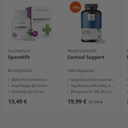
-9%
FutuNatura
HealthyWorld®
Spanekfit
Cortisol Support
60 κάψουλες
180 κάψουλες
βέλτιστη δοσολογία
ψυχολογική & γνωσιακή λειτουργία
σύμπλεγμα βοτάνων
εκχύλισμα ροδιόλας, ασβάγκαντα
υποστήριξη ύπνου
βιταμίνες B1, B5, B6, C και ψευδάργυρος
13,49 €
19,99 €
21,99 €