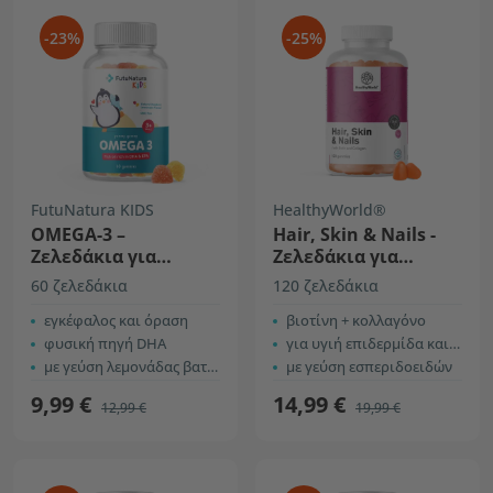
-23%
-25%
FutuNatura KIDS
HealthyWorld®
OMEGA-3 –
Hair, Skin & Nails -
Ζελεδάκια για
Ζελεδάκια για
παιδιά
μαλλιά, δέρμα και
60 ζελεδάκια
120 ζελεδάκια
νύχια
εγκέφαλος και όραση
βιοτίνη + κολλαγόνο
φυσική πηγή DHA
για υγιή επιδερμίδα και μαλλιά
με γεύση λεμονάδας βατόμουρο
με γεύση εσπεριδοειδών
9,99 €
14,99 €
12,99 €
19,99 €