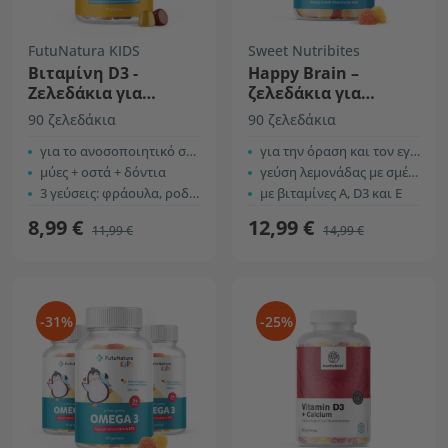
FutuNatura KIDS
Sweet Nutribites
Βιταμίνη D3 -
Happy Brain –
Ζελεδάκια για
ζελεδάκια για
παιδιά
παιδιά με ωμέγα-3
90 ζελεδάκια
90 ζελεδάκια
λιπαρά οξέα
για το ανοσοποιητικό σύστημα
για την όραση και τον εγκέφαλο
μύες + οστά + δόντια
γεύση λεμονάδας με σμέουρο
3 γεύσεις: φράουλα, ροδάκινο και βατόμουρο
με βιταμίνες Α, D3 και Ε
8,99 €
12,99 €
11,99 €
14,99 €
-31%
-25%