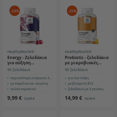
-23%
-25%
HealthyWorld®
HealthyWorld®
Energy - Ζελεδάκια
Probiotic - ζελεδάκια
για αύξηση
με μικροβιακές
ενέργειας
καλλιέργειες
90 ζελεδάκια
90 ζελεδάκια
περισσότερη ενέργεια, λιγότερη κούραση
για την πέψη
με καφεΐνη και ταυρίνη
με βιταμίνη B12
γεύση κερασιού
ζελεδάκια με 3 γεύσεις
9,99 €
14,99 €
12,99 €
19,99 €