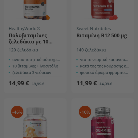
HealthyWorld®
Sweet Nutribites
Πολυβιταμίνες -
Βιταμίνη B12 500 µg
ζελεδάκια με 10
βιταμίνες
120 ζελεδάκια
140 ζελεδάκια
ανοσοποιητικό σύστημα, περισσότερη ενέργεια
για το νευρικό και ανοσοποιητικό σύστημα
10 βιταμίνες + iνοσιτόλη
κατά της της κούρασης και της κόπωσης
ζελεδάκια 3 γεύσεων
φυσικό άρωμα
φραμπουάζ
14,99 €
11,99 €
19,99 €
14,99 €
-46%
-10%