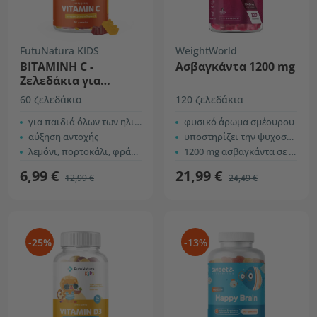
FutuNatura KIDS
WeightWorld
ΒΙΤΑΜΙΝΗ C -
Ασβαγκάντα 1200 mg
Ζελεδάκια για
παιδιά με βιταμίνη
60 ζελεδάκια
120 ζελεδάκια
C
για παιδιά όλων των ηλικιών
φυσικό άρωμα σμέουρου
αύξηση αντοχής
υποστηρίζει την ψυχοσωματική ευεξία
λεμόνι, πορτοκάλι, φράουλα και κεράσι
1200 mg ασβαγκάντα σε 2 ζελεδάκια
6,99 €
21,99 €
12,99 €
24,49 €
-25%
-13%