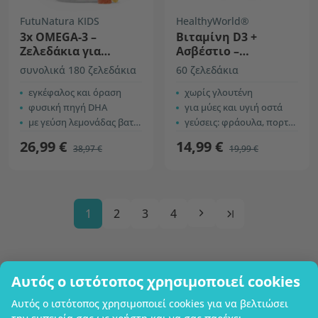
FutuNatura KIDS
HealthyWorld®
3x OMEGA-3 –
Βιταμίνη D3 +
Ζελεδάκια για
Ασβέστιο –
παιδιά
ζελεδάκια για μύες,
συνολικά 180 ζελεδάκια
60 ζελεδάκια
οστά και δόντια
εγκέφαλος και όραση
χωρίς γλουτένη
φυσική πηγή DHA
για μύες και υγιή οστά
με γεύση λεμονάδας βατόμουρο
γεύσεις: φράουλα, πορτοκάλι και κεράσι
26,99 €
14,99 €
38,97 €
19,99 €
1
2
3
4
Αυτός ο ιστότοπος χρησιμοποιεί cookies
Επωνυμία επιχείρησης
Αυτός ο ιστότοπος χρησιμοποιεί cookies για να βελτιώσει