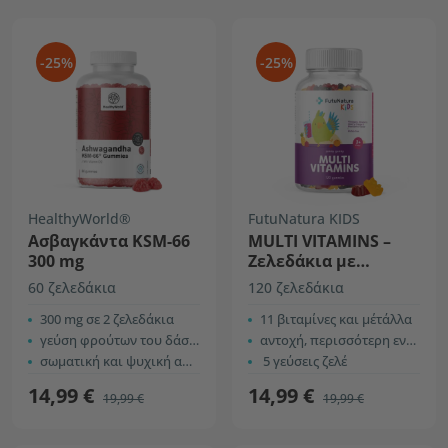
-25%
-25%
HealthyWorld®
FutuNatura KIDS
Ασβαγκάντα KSM-66
MULTI VITAMINS –
300 mg
Ζελεδάκια με
πολυβιταμίνες για
60 ζελεδάκια
120 ζελεδάκια
παιδιά
300 mg σε 2 ζελεδάκια
11 βιταμίνες και μέτάλλα
γεύση φρούτων του δάσους
αντοχή, περισσότερη ενέργεια …
σωματική και ψυχική απόδοση
5 γεύσεις ζελέ
14,99 €
14,99 €
19,99 €
19,99 €