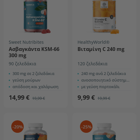
Sweet Nutribites
HealthyWorld®
Ασβαγκάντα KSM-66
Βιταμίνη C 240 mg
300 mg
90 ζελεδάκια
120 ζελεδάκια
300 mg σε 2 ζελεδάκια
240 mg ανά 2 ζελεδάκια
γεύση μούρων
ανοσοποιητικό σύστημα & ενέργεια
απόδοση και χαλάρωση
με γεύση πορτοκάλι
14,99 €
9,99 €
19,99 €
19,99 €
-20%
-25%