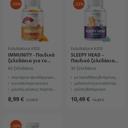
-25%
-22%
FutuNatura KIDS
FutuNatura KIDS
IMMUNITY - Παιδικά
SLEEPY HEAD –
ζελεδάκια για το
Παιδικά ζελεδάκια
ανοσοποιητικό
για τον ύπνο
60 ζελεδάκια
30 ζελεδάκια
περιέχουν ψευδάργυρο, ιώδιο και 9 βιταμίνες
με προσθήκη βιταμίνης B6
για καλύτερη ανοσία
μελατονίνη για καλύτερο ύπνο
μεικτές γεύσεις: πορτοκάλι, λεμόνι και φράουλα
γεύση βατόμουρο
8,99 €
10,49 €
11,99 €
13,49 €
-20%