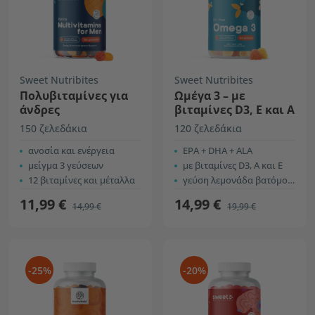
Sweet Nutribites
Sweet Nutribites
Πολυβιταμίνες για
Ωμέγα 3 – με
άνδρες
βιταμίνες D3, E και A
150 ζελεδάκια
120 ζελεδάκια
ανοσία και ενέργεια
ΕPΑ + DHA + ALA
μείγμα 3 γεύσεων
με βιταμίνες D3, Α και Ε
12 βιταμίνες και μέταλλα
γεύση λεμονάδα βατόμουρο
11,99 €
14,99 €
14,99 €
19,99 €
-25%
-20%