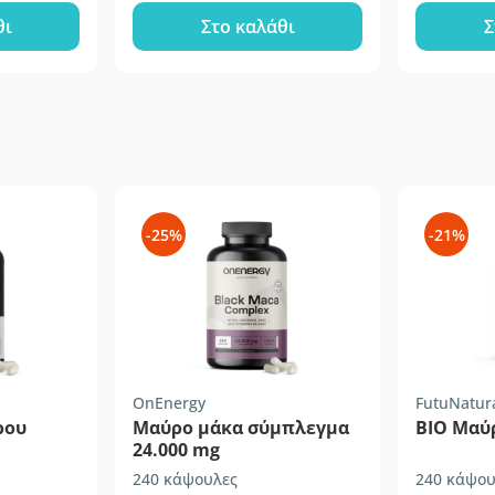
θι
Στο καλάθι
Σ
-25%
-21%
OnEnergy
FutuNatur
ρου
Μαύρο μάκα σύμπλεγμα
BIO Μαύ
24.000 mg
240 κάψουλες
240 κάψου