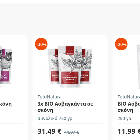
-30%
-20%
FutuNatura
FutuNatur
σκόνη
3x BIO Ασβαγκάντα σε
BIO Ασβ
σκόνη
σκόνη
συνολικά 750 γρ
250 γρ
31,49 €
11,99 
44,97 €