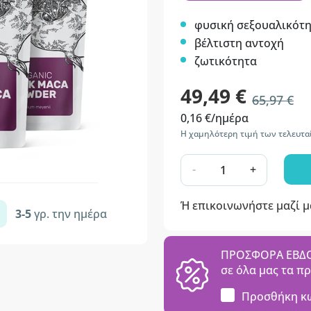
φυσική σεξουαλικότ
βέλτιστη αντοχή
ζωτικότητα
49,49 €
65,97 €
0,16 €/ημέρα
Η χαμηλότερη τιμή των τελευτα
-
+
Ή επικοινωνήστε μαζί 
3-5
γρ. την ημέρα
ΠΡΟΣΦΟΡΑ ΕΒΔΟΜ
σε όλα μας τα π
Προσθήκη κ