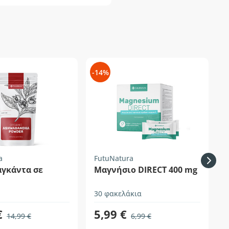
-14%
-
a
FutuNatura
F
αγκάντα σε
Μαγνήσιο DIRECT 400 mg
30 φακελάκια
2
€
5,99 €
14,99 €
6,99 €