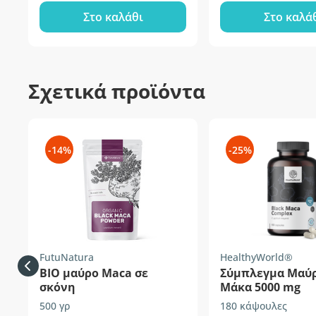
Στο καλάθι
Στο καλά
Σχετικά προϊόντα
-14%
-25%
FutuNatura
HealthyWorld®
BIO μαύρο Maca σε
Σύμπλεγμα Μαύ
σκόνη
Μάκα 5000 mg
500 γρ
180 κάψουλες