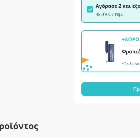
Αγόρασε 2 και ε
48,49 € / τεμ.
+ΔΩΡΟ 
Φραπεδ
*Το δώρο 
Πρ
ροϊόντος