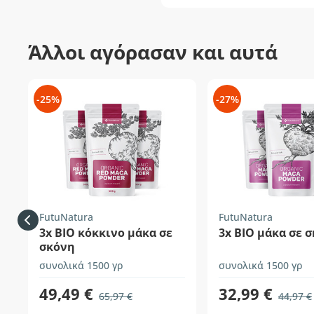
Άλλοι αγόρασαν και αυτά
-25%
-27%
FutuNatura
FutuNatura
3x ΒΙΟ κόκκινο μάκα σε
3x BIO μάκα σε 
σκόνη
συνολικά 1500 γρ
συνολικά 1500 γρ
49,49 €
32,99 €
65,97 €
44,97 €