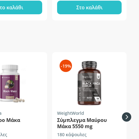
το καλάθι
Στο καλάθι
-19%
a
WeightWorld
H
ρο Μάκα
Σύμπλεγμα Μαύρου
Μάκα 5550 mg
λες
180 κάψουλες
σ