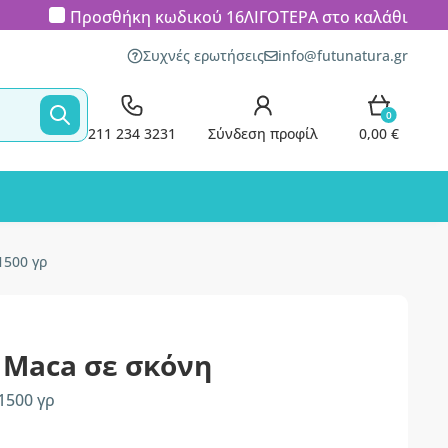
Προσθήκη κωδικού
16ΛΙΓΟΤΕΡΑ
στο καλάθι
Συχνές ερωτήσεις
info@futunatura.gr
0
211 234 3231
Σύνδεση προφίλ
0,00 €
1500 γρ
 Maca σε σκόνη
1500 γρ