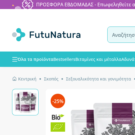
ΠΡΟΣΦΟΡΑ ΕΒΔΟΜΑΔΑΣ - Επωφεληθείτε από
Όλα τα προϊόντα
Bestsellers
Βιταμίνες και μέταλλα
Αδυνά
Κεντρική
Σκοπός
Σεξουαλικότητα και γονιμότητα
-25%