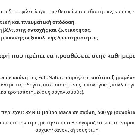
 πιο δημοφιλές λόγω των θετικών του ιδιοτήτων, κυρίως ε
τική και πνευματική
απόδοση
,
η βέλτιστης
αντοχής και ζωτικότητας
,
ση
φυσικής σεξουαλικής δραστηριότητας.
οφή που πρέπει να προσθέσετε στην καθημερι
ca σε σκόνη
της FutuNatura παράγεται
από αποξηραμένες
να με τις οδηγίες πιστοποιημένης οικολογικής καλλιέργε
ικά τροποποιημένους οργανισμούς).
περιέχει: 3x BIO μαύρο Maca σε σκόνη, 500 γρ (συνολικ
ωπεύει την τιμή, με την οποία θα αγοράζατε και τα 3 πρ
αρχική/κανονική τους τιμή.