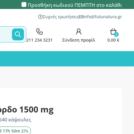
Προσθήκη κωδικού
ΠΕΜΠΤΗ
στο καλάθι
Συχνές ερωτήσεις
info@futunatura.gr
0
211 234 3231
Σύνδεση προφίλ
0,00 €
όρδο 1500 mg
 540 κάψουλες
d 17h 50m 26s