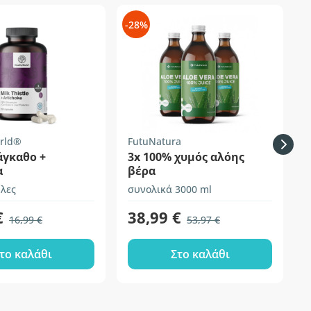
-28%
-
rld®
FutuNatura
άγκαθο +
3x 100% χυμός αλόης
R
α
βέρα
λες
συνολικά 3000 ml
1
€
38,99 €
16,99 €
53,97 €
το καλάθι
Στο καλάθι