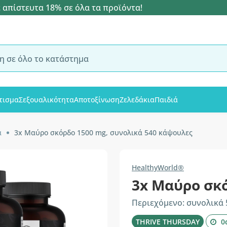
 απίστευτα 18% σε όλα τα προϊόντα!
τισμα
Σεξουαλικότητα
Αποτοξίνωση
Ζελεδάκια
Παιδιά
α
3x Μαύρο σκόρδο 1500 mg, συνολικά 540 κάψουλες
HealthyWorld®
3x Μαύρο σκ
Περιεχόμενο: συνολικά
THRIVE THURSDAY
0