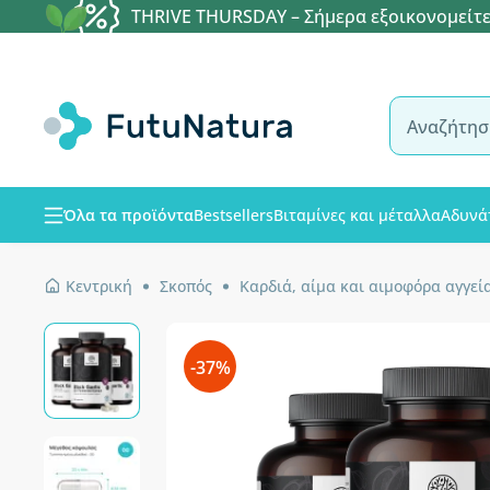
THRIVE THURSDAY – Σήμερα εξοικονομείτε
Όλα τα προϊόντα
Bestsellers
Βιταμίνες και μέταλλα
Αδυνά
Κεντρική
Σκοπός
Καρδιά, αίμα και αιμοφόρα αγγεί
-37%