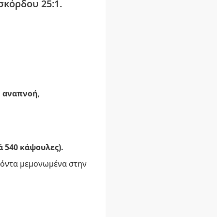
κόρδου 25:1.
ή αναπνοή
,
ά 540 κάψουλες).
οϊόντα μεμονωμένα στην