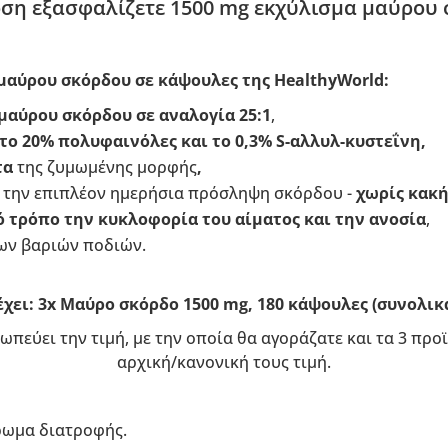
ση εξασφαλίζετε 1500 mg εκχύλισμα μαύρου σ
μαύρου σκόρδου σε κάψουλες της HealthyWorld:
μαύρου σκόρδου σε αναλογία 25:1
,
το 20% πολυφαινόλες και το 0,3% S-αλλυλ-κυστεΐνη,
τα
της ζυμωμένης μορφής
,
α την επιπλέον ημερήσια πρόσληψη σκόρδου -
χωρίς κακ
 τρόπο την κυκλοφορία του αίματος και την ανοσία
,
των βαριών ποδιών.
χει: 3x Μαύρο σκόρδο 1500 mg, 180 κάψουλες (συνολικ
ωπεύει την τιμή, με την οποία θα αγοράζατε και τα 3 πρ
αρχική/κανονική τους τιμή.
ρωμα διατροφής.