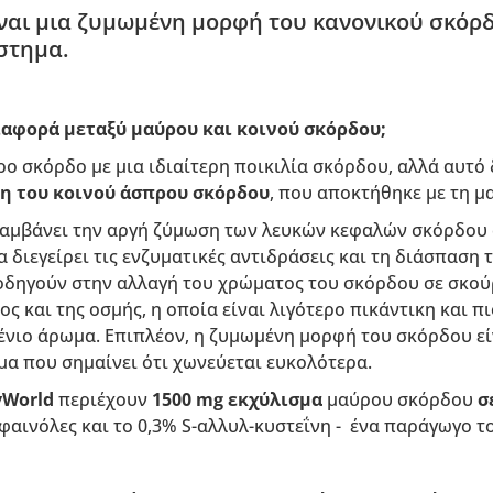
ναι μια ζυμωμένη μορφή του κανονικού σκόρδο
στημα.
διαφορά μεταξύ μαύρου και κοινού σκόρδου;
ο σκόρδο με μια ιδιαίτερη ποικιλία σκόρδου, αλλά αυτό δ
μη του κοινού άσπρου σκόρδου
, που αποκτήθηκε με τη 
λαμβάνει την αργή ζύμωση των λευκών κεφαλών σκόρδου 
α διεγείρει τις ενζυματικές αντιδράσεις και τη διάσπαση
 οδηγούν στην αλλαγή του χρώματος του σκόρδου σε σκού
ς και της οσμής, η οποία είναι λιγότερο πικάντικη και π
νιο άρωμα. Επιπλέον, η ζυμωμένη μορφή του σκόρδου εί
μα που σημαίνει ότι χωνεύεται ευκολότερα.
yWorld
περιέχουν
1500 mg εκχύλισμα
μαύρου σκόρδου
σ
φαινόλες και το 0,3% S-αλλυλ-κυστεΐνη - ένα παράγωγο τ