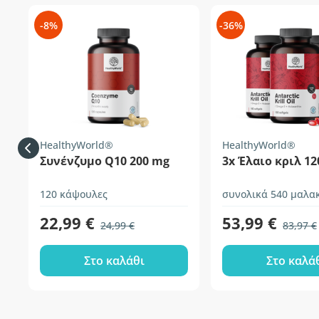
-8%
-36%
HealthyWorld®
HealthyWorld®
Συνένζυμο Q10 200 mg
3x Έλαιο κριλ 1
120 κάψουλες
22,99 €
53,99 €
24,99 €
83,97 €
Στο καλάθι
Στο καλά