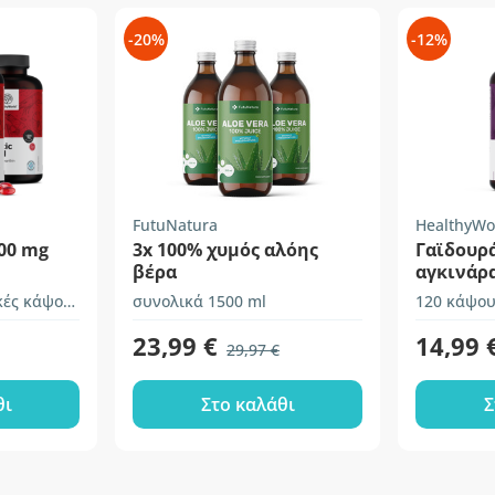
-20%
-12%
FutuNatura
HealthyWo
200 mg
3x 100% χυμός αλόης
Γαϊδουρ
βέρα
αγκινάρ
συνολικά 540 μαλακές κάψουλες
συνολικά 1500 ml
120 κάψου
23,99 €
14,99 
29,97 €
θι
Στο καλάθι
Σ