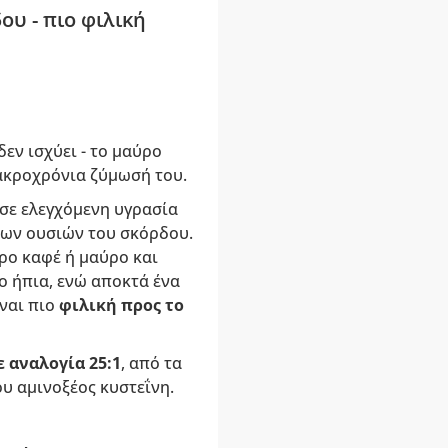
υ - πιο φιλική
εν ισχύει - το μαύρο
μακροχρόνια ζύμωσή του.
σε ελεγχόμενη υγρασία
 των ουσιών του σκόρδου.
ρο καφέ ή μαύρο και
ιο ήπια, ενώ αποκτά ένα
ναι πιο
φιλική προς το
ε αναλογία 25:1
, από τα
ου αμινοξέος κυστεΐνη.