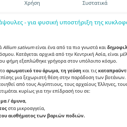
Χρήση
Συστατικά
ψουλες - για φυσική υποστήριξη της κυκλοφ
κά
Allium sativum
είναι ένα από τα πιο γνωστά και
δημοφιλ
όσμου. Κατάγεται αρχικά από την Κεντρική Ασία, είναι μέ
του φήμη εξαπλώθηκε γρήγορα στον υπόλοιπο κόσμο.
 το
αρωματικό του άρωμα, τη γεύση
και τις
καταπραϋντ
επίσης μια ξεχωριστή θέση στην παράδοση των βοτάνων. 
οιηθεί από τους Αιγύπτιους, τους αρχαίους Έλληνες, του
κτιμάται κυρίως για την επίδρασή του σε:
μα / άμυνα
,
τος
στα μικροαγγεία,
ου αισθήματος των βαριών ποδιών.