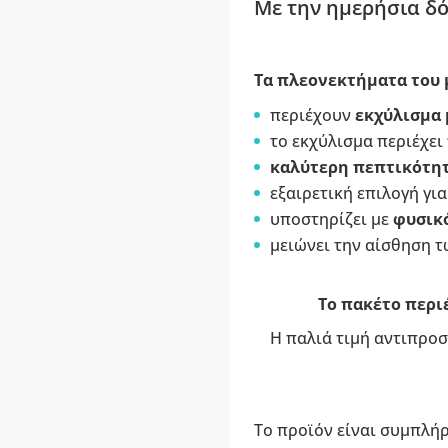
Με την ημερήσια δό
Τα πλεονεκτήματα του 
περιέχουν
εκχύλισμα 
το εκχύλισμα περιέχει
καλύτερη πεπτικότη
εξαιρετική επιλογή γι
υποστηρίζει με
φυσικό
μειώνει την αίσθηση 
Το πακέτο περιέ
Η παλιά τιμή αντιπροσ
Το προϊόν είναι συμπλή