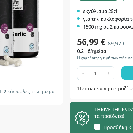
εκχύλισμα 25:1
για την κυκλοφορία τ
1500 mg σε 2 κάψουλ
56,99 €
89,97 €
0,21 €/ημέρα
Η χαμηλότερη τιμή των τελευτα
-
+
Ή επικοινωνήστε μαζί 
1–2
κάψουλες την ημέρα
THRIVE THURSDAY
τα προϊόντα!
Προσθήκη κ