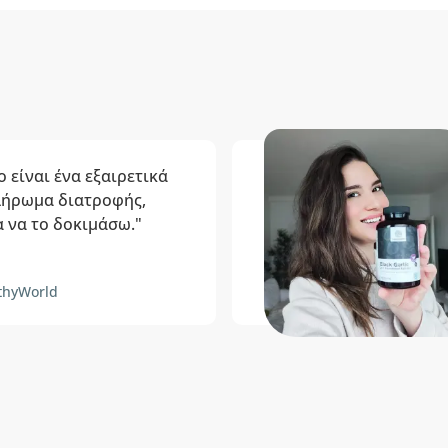
 είναι ένα εξαιρετικά
λήρωμα διατροφής,
 να το δοκιμάσω."
thyWorld