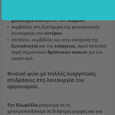
στην
αποβολή βαρέων μετάλλων
από τον
οργανισμό, προωθεί την
αποτοξίνωση (detox)
,
έχει ευεργετική επίδραση στη λειτουργία της
χοληδόχου κύστης
και των
νεφρών
,
συμβάλλει στη διατήρηση της φυσιολογικής
λειτουργίας του
εντέρου
,
επιπλέον, συμβάλλει και στην ενίσχυση της
ζωτικότητας
και της
ενέργειας
, αφού αποτελεί
πηγή σημαντικών
θρεπτικών ουσιών
για τον
οργανισμό.
Φυσικό φύκι με πολλές ευεργετικές
επιδράσεις στη λειτουργία του
οργανισμού.
Την Χλωρέλλα
μπορούμε να τη
χρησιμοποιήσουμε σε διάφορες μορφές και για