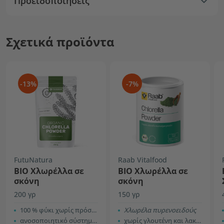
Προειδοποιήσεις
Σχετικά προϊόντα
-13%
-7%
FutuNatura
Raab Vitalfood
ΒΙΟ Χλωρέλλα σε
ΒΙΟ Χλωρέλλα σε
σκόνη
σκόνη
200 γρ
150 γρ
100 % φύκι χωρίς πρόσθετα
Χλωρέλα πυρενοειδούς
ανοσοποιητικό σύστημα, πέψη και αποτοξίνωση
χωρίς γλουτένη και λακτόζη