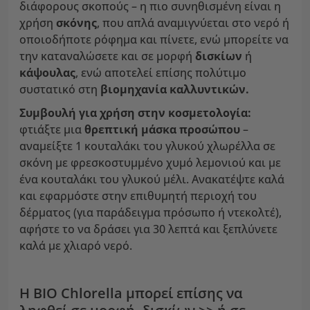
διάφορους σκοπούς – η πιο συνηθισμένη είναι η
χρήση
σκόνης
, που απλά αναμιγνύεται στο νερό ή
οποιοδήποτε ρόφημα και πίνετε, ενώ μπορείτε να
την καταναλώσετε και σε μορφή
δισκίων
ή
κάψουλας
, ενώ αποτελεί επίσης πολύτιμο
συστατικό στη
βιομηχανία καλλυντικών.
Συμβουλή για χρήση στην κοσμετολογία:
φτιάξτε μια
θρεπτική μάσκα προσώπου
–
αναμείξτε 1 κουταλάκι του γλυκού χλωρέλλα σε
σκόνη με φρεσκοστυμμένο χυμό λεμονιού και με
ένα κουταλάκι του γλυκού μέλι. Ανακατέψτε καλά
και εφαρμόστε στην επιθυμητή περιοχή του
δέρματος (για παράδειγμα πρόσωπο ή ντεκολτέ),
αφήστε το να δράσει για 30 λεπτά και ξεπλύνετε
καλά με χλιαρό νερό.
Η BIO Chlorella μπορεί επίσης να