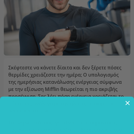
Σκέφτεστε να κάνετε δίαιτα και δεν ξέρετε πόσες
θερμίδες χρειάζεστε την ημέρα; Ο υπολογισμός
της ημερήσιας κατανάλωσης ενέργειας σύμφωνα
με την εξίσωση Mifflin θεωρείται η πιο ακριβής
προσέγγιση. Σας λέει πόση ενέργεια χρειάζεται το
σώμα σας, ανάλογα με την ηλικία, το σωματικό
βάρος και το φύλο.
Το ενεργειακό ισοζύγιο είναι ο πιο σημαντικός
παράγοντας που επηρεάζει τις διακυμάνσεις του