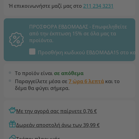
Ή επικοινωνήστε μαζί μας στο
211 234 3231
ΠΡΟΣΦΟΡΑ ΕΒΔΟΜΑΔΑΣ - Επωφεληθείτε
από την έκπτωση 15% σε όλα μας τα
προϊόντα.
Προσθήκη κωδικού
ΕΒΔΟΜΑΔΑ15
στο καλ
Το προϊόν είναι
σε απόθεμα
Παραγγείλετε μέσα σε
7 ώρα 6 λεπτά
και το
δέμα θα φύγει σήμερα.
Με την αγορά σας παίρνετε 0,76 €
Δωρεάν αποστολή άνω των 39,99 €
Τρόποι πληρωμής