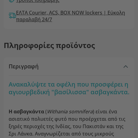
ΕΛΤΑ Courier, ACS, BOX NOW lockers | Εύκολη
παραλαβή 24/7
Πληροφορίες προϊόντος
Περιγραφή
Ανακαλύψτε τα οφέλη που προσφέρει η
αγιουρβεδική "βασίλισσα" ασβαγκάντα.
Η ασβαγκάντα
(
Withania somnifera
) είναι ένα
ασιατικό πολυετές φυτό που προέρχεται από τις
ξηρές περιοχές της Ινδίας, του Πακιστάν και της
Σρι Λάνκα. Αναγνωρίζεται από τους μικρούς