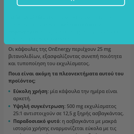
Τα βιτανολίδια
είναι μοναδικές ενώσεις που
βρίσκονται σχεδόν
αποκλειστικά στην
ασβαγκάντα
. Χάρη σε αυτές την αναγνωρίζουμε
και την εκτιμούμε ιδιαίτερα.
Οι κάψουλες της OnEnergy περιέχουν 25 mg
βιτανολιδίων, εξασφαλίζοντας συνεπή ποιότητα
και τυποποίηση του εκχυλίσματος.
Ποια είναι ακόμη τα πλεονεκτήματα αυτού του
προϊόντος;
Εύκολη χρήση
: μία κάψουλα την ημέρα είναι
αρκετή.
Υψηλή συγκέντρωση
: 500 mg εκχυλίσματος
25:1 αντιστοιχούν σε 12,5 g ξηρής ασβαγκάντας.
Παραδοσιακό φυτό
: η ασβαγκάντα με μακρά
ιστορία χρήσης εναρμονίζεται εύκολα με τις