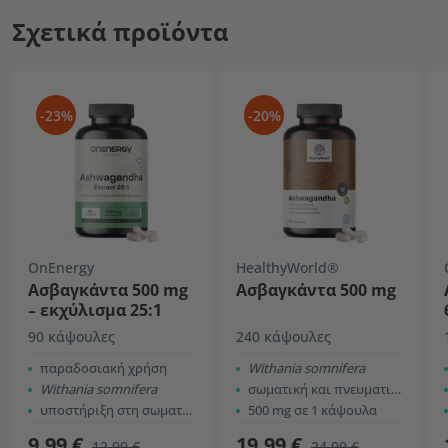
Σχετικά προϊόντα
-23%
-20%
OnEnergy
HealthyWorld®
Ασβαγκάντα 500 mg
Ασβαγκάντα 500 mg
– εκχύλισμα 25:1
90 κάψουλες
240 κάψουλες
παραδοσιακή χρήση
Withania somnifera
Withania somnifera
σωματική και πνευματική απόδοση
υποστήριξη στη σωματική και ψυχική απόδοση
500 mg σε 1 κάψουλα
9,99 €
19,99 €
12,99 €
24,99 €