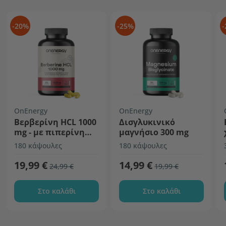
-20%
-25%
-
OnEnergy
OnEnergy
Βερβερίνη HCL 1000
Δισγλυκινικό
mg - με πιπερίνη
μαγνήσιο 300 mg
και χρώμιο
180 κάψουλες
180 κάψουλες
19,99 €
14,99 €
24,99 €
19,99 €
Στο καλάθι
Στο καλάθι